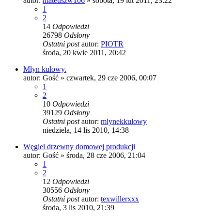
autor:
mateuszw106
»
sobota, 19 lut 2011, 23:22
1
2
14
Odpowiedzi
26798
Odsłony
Ostatni post
autor:
PIOTR
środa, 20 kwie 2011, 20:42
Młyn kulowy.
autor:
Gość
»
czwartek, 29 cze 2006, 00:07
1
2
10
Odpowiedzi
39129
Odsłony
Ostatni post
autor:
mlynekkulowy
niedziela, 14 lis 2010, 14:38
Węgiel drzewny domowej produkcji
autor:
Gość
»
środa, 28 cze 2006, 21:04
1
2
12
Odpowiedzi
30556
Odsłony
Ostatni post
autor:
texwillerxxx
środa, 3 lis 2010, 21:39