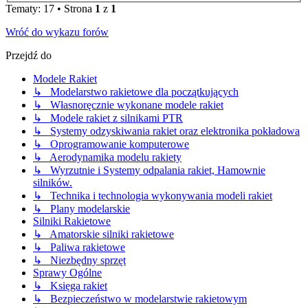
Tematy: 17 • Strona
1
z
1
Wróć do wykazu forów
Przejdź do
Modele Rakiet
↳ Modelarstwo rakietowe dla początkujących
↳ Własnoręcznie wykonane modele rakiet
↳ Modele rakiet z silnikami PTR
↳ Systemy odzyskiwania rakiet oraz elektronika pokładowa
↳ Oprogramowanie komputerowe
↳ Aerodynamika modelu rakiety
↳ Wyrzutnie i Systemy odpalania rakiet, Hamownie
silników.
↳ Technika i technologia wykonywania modeli rakiet
↳ Plany modelarskie
Silniki Rakietowe
↳ Amatorskie silniki rakietowe
↳ Paliwa rakietowe
↳ Niezbędny sprzęt
Sprawy Ogólne
↳ Księga rakiet
↳ Bezpieczeństwo w modelarstwie rakietowym