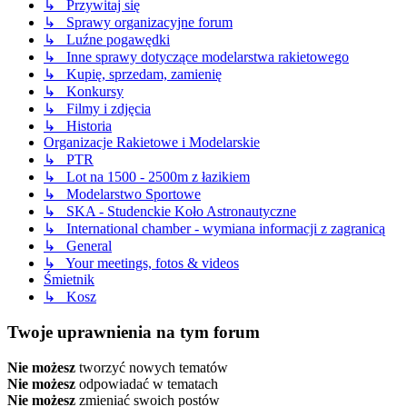
↳ Przywitaj się
↳ Sprawy organizacyjne forum
↳ Luźne pogawędki
↳ Inne sprawy dotyczące modelarstwa rakietowego
↳ Kupię, sprzedam, zamienię
↳ Konkursy
↳ Filmy i zdjęcia
↳ Historia
Organizacje Rakietowe i Modelarskie
↳ PTR
↳ Lot na 1500 - 2500m z łazikiem
↳ Modelarstwo Sportowe
↳ SKA - Studenckie Koło Astronautyczne
↳ International chamber - wymiana informacji z zagranicą
↳ General
↳ Your meetings, fotos & videos
Śmietnik
↳ Kosz
Twoje uprawnienia na tym forum
Nie możesz
tworzyć nowych tematów
Nie możesz
odpowiadać w tematach
Nie możesz
zmieniać swoich postów