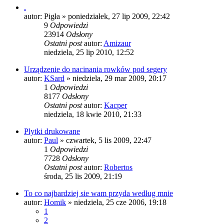
.
autor:
Pigła
»
poniedziałek, 27 lip 2009, 22:42
9
Odpowiedzi
23914
Odsłony
Ostatni post
autor:
Amizaur
niedziela, 25 lip 2010, 12:52
Urządzenie do nacinania rowków pod segery
autor:
KSard
»
niedziela, 29 mar 2009, 20:17
1
Odpowiedzi
8177
Odsłony
Ostatni post
autor:
Kacper
niedziela, 18 kwie 2010, 21:33
Plytki drukowane
autor:
Paul
»
czwartek, 5 lis 2009, 22:47
1
Odpowiedzi
7728
Odsłony
Ostatni post
autor:
Robertos
środa, 25 lis 2009, 21:19
To co najbardziej sie wam przyda według mnie
autor:
Homik
»
niedziela, 25 cze 2006, 19:18
1
2