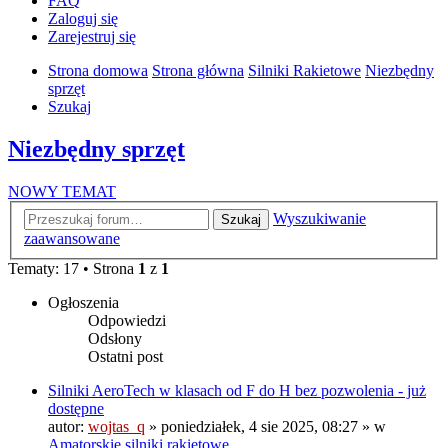
FAQ
Zaloguj się
Zarejestruj się
Strona domowa
Strona główna
Silniki Rakietowe
Niezbędny
sprzęt
Szukaj
Niezbędny sprzęt
NOWY TEMAT
Wyszukiwanie
Szukaj
zaawansowane
Tematy: 17 • Strona
1
z
1
Ogłoszenia
Odpowiedzi
Odsłony
Ostatni post
Silniki AeroTech w klasach od F do H bez pozwolenia - już
dostępne
autor:
wojtas_q
»
poniedziałek, 4 sie 2025, 08:27
» w
Amatorskie silniki rakietowe