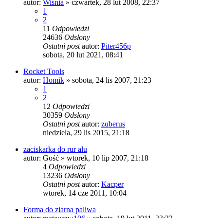
autor:
Wiśnia
»
czwartek, 28 lut 2008, 22:37
1
2
11
Odpowiedzi
24636
Odsłony
Ostatni post
autor:
Piter456p
sobota, 20 lut 2021, 08:41
Rocket Tools
autor:
Homik
»
sobota, 24 lis 2007, 21:23
1
2
12
Odpowiedzi
30359
Odsłony
Ostatni post
autor:
zuberus
niedziela, 29 lis 2015, 21:18
zaciskarka do rur alu
autor:
Gość
»
wtorek, 10 lip 2007, 21:18
4
Odpowiedzi
13236
Odsłony
Ostatni post
autor:
Kacper
wtorek, 14 cze 2011, 10:04
Forma do ziarna paliwa