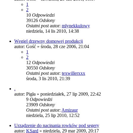
1
2
10
Odpowiedzi
39126
Odsłony
Ostatni post
autor:
mlynekkulowy
niedziela, 14 lis 2010, 14:38
Węgiel drzewny domowej produkcji
autor:
Gość
»
środa, 28 cze 2006, 21:04
1
2
12
Odpowiedzi
30550
Odsłony
Ostatni post
autor:
texwillerxxx
środa, 3 lis 2010, 21:39
.
autor:
Pigła
»
poniedziałek, 27 lip 2009, 22:42
9
Odpowiedzi
23909
Odsłony
Ostatni post
autor:
Amizaur
niedziela, 25 lip 2010, 12:52
Urządzenie do nacinania rowków pod segery
autor:
KSard
»
niedziela, 29 mar 2009, 20:17