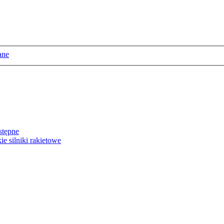
ane
stępne
e silniki rakietowe