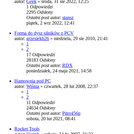
autor:
Geek
»
środa, 31 sie 2022, 12:25
1
Odpowiedzi
2295
Odsłony
Ostatni post
autor:
stansz
piątek, 2 wrz 2022, 12:41
Forma do dysz silników z PCV
autor:
grzesiekb26
»
niedziela, 29 sie 2010, 21:41
1
2
17
Odpowiedzi
28183
Odsłony
Ostatni post
autor:
RDX
poniedziałek, 24 maja 2021, 14:58
Hamownia pod PC
autor:
Wiśnia
»
czwartek, 28 lut 2008, 22:37
1
2
11
Odpowiedzi
24634
Odsłony
Ostatni post
autor:
Piter456p
sobota, 20 lut 2021, 08:41
Rocket Tools