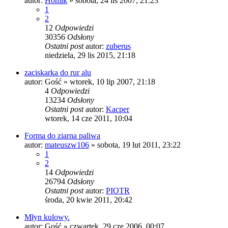
autor:
Homik
»
sobota, 24 lis 2007, 21:23
1
2
12
Odpowiedzi
30356
Odsłony
Ostatni post
autor:
zuberus
niedziela, 29 lis 2015, 21:18
zaciskarka do rur alu
autor:
Gość
»
wtorek, 10 lip 2007, 21:18
4
Odpowiedzi
13234
Odsłony
Ostatni post
autor:
Kacper
wtorek, 14 cze 2011, 10:04
Forma do ziarna paliwa
autor:
mateuszw106
»
sobota, 19 lut 2011, 23:22
1
2
14
Odpowiedzi
26794
Odsłony
Ostatni post
autor:
PIOTR
środa, 20 kwie 2011, 20:42
Młyn kulowy.
autor:
Gość
»
czwartek, 29 cze 2006, 00:07