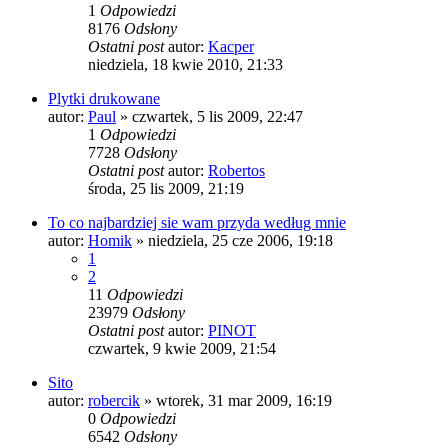
1
Odpowiedzi
8176
Odsłony
Ostatni post
autor:
Kacper
niedziela, 18 kwie 2010, 21:33
Plytki drukowane
autor:
Paul
»
czwartek, 5 lis 2009, 22:47
1
Odpowiedzi
7728
Odsłony
Ostatni post
autor:
Robertos
środa, 25 lis 2009, 21:19
To co najbardziej sie wam przyda według mnie
autor:
Homik
»
niedziela, 25 cze 2006, 19:18
1
2
11
Odpowiedzi
23979
Odsłony
Ostatni post
autor:
PINOT
czwartek, 9 kwie 2009, 21:54
Sito
autor:
robercik
»
wtorek, 31 mar 2009, 16:19
0
Odpowiedzi
6542
Odsłony