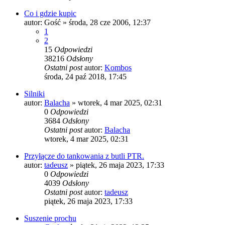
Co i gdzie kupic
autor:
Gość
»
środa, 28 cze 2006, 12:37
1
2
15
Odpowiedzi
38216
Odsłony
Ostatni post
autor:
Kombos
środa, 24 paź 2018, 17:45
Silniki
autor:
Balacha
»
wtorek, 4 mar 2025, 02:31
0
Odpowiedzi
3684
Odsłony
Ostatni post
autor:
Balacha
wtorek, 4 mar 2025, 02:31
Przyłącze do tankowania z butli PTR.
autor:
tadeusz
»
piątek, 26 maja 2023, 17:33
0
Odpowiedzi
4039
Odsłony
Ostatni post
autor:
tadeusz
piątek, 26 maja 2023, 17:33
Suszenie prochu