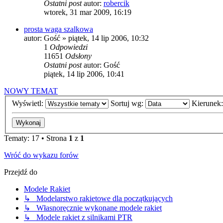
Ostatni post
autor:
robercik
wtorek, 31 mar 2009, 16:19
prosta waga szalkowa
autor:
Gość
»
piątek, 14 lip 2006, 10:32
1
Odpowiedzi
11651
Odsłony
Ostatni post
autor:
Gość
piątek, 14 lip 2006, 10:41
NOWY TEMAT
Wyświetl:
Sortuj wg:
Kierunek
Tematy: 17 • Strona
1
z
1
Wróć do wykazu forów
Przejdź do
Modele Rakiet
↳ Modelarstwo rakietowe dla początkujących
↳ Własnoręcznie wykonane modele rakiet
↳ Modele rakiet z silnikami PTR