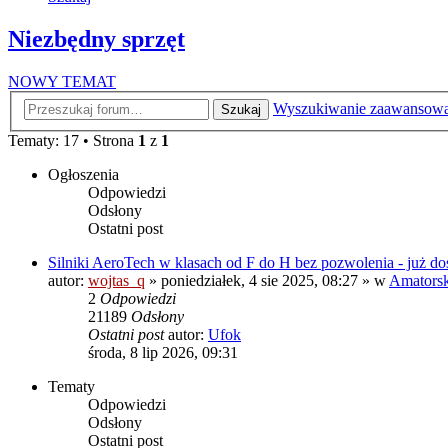
Niezbędny sprzęt
NOWY TEMAT
Wyszukiwanie zaawansow
Szukaj
Tematy: 17 • Strona
1
z
1
Ogłoszenia
Odpowiedzi
Odsłony
Ostatni post
Silniki AeroTech w klasach od F do H bez pozwolenia - już do
autor:
wojtas_q
»
poniedziałek, 4 sie 2025, 08:27
» w
Amatorski
2
Odpowiedzi
21189
Odsłony
Ostatni post
autor:
Ufok
środa, 8 lip 2026, 09:31
Tematy
Odpowiedzi
Odsłony
Ostatni post