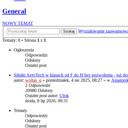
General
NOWY TEMAT
Wyszukiwanie zaawansow
Szukaj
Tematy: 8 • Strona
1
z
1
Ogłoszenia
Odpowiedzi
Odsłony
Ostatni post
Silniki AeroTech w klasach od F do H bez pozwolenia - już do
autor:
wojtas_q
»
poniedziałek, 4 sie 2025, 08:27
» w
Amatorski
2
Odpowiedzi
20980
Odsłony
Ostatni post
autor:
Ufok
środa, 8 lip 2026, 09:31
Tematy
Odpowiedzi
Odsłony
Ostatni post