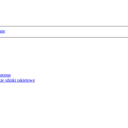
ane
stępne
e silniki rakietowe