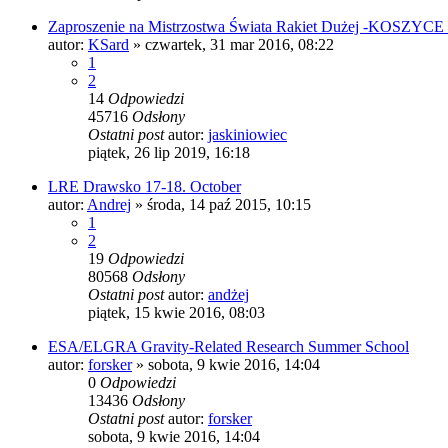
Zaproszenie na Mistrzostwa Świata Rakiet Dużej -KOSZYCE
autor:
KSard
»
czwartek, 31 mar 2016, 08:22
1
2
14
Odpowiedzi
45716
Odsłony
Ostatni post
autor:
jaskiniowiec
piątek, 26 lip 2019, 16:18
LRE Drawsko 17-18. October
autor:
Andrej
»
środa, 14 paź 2015, 10:15
1
2
19
Odpowiedzi
80568
Odsłony
Ostatni post
autor:
andżej
piątek, 15 kwie 2016, 08:03
ESA/ELGRA Gravity-Related Research Summer School
autor:
forsker
»
sobota, 9 kwie 2016, 14:04
0
Odpowiedzi
13436
Odsłony
Ostatni post
autor:
forsker
sobota, 9 kwie 2016, 14:04