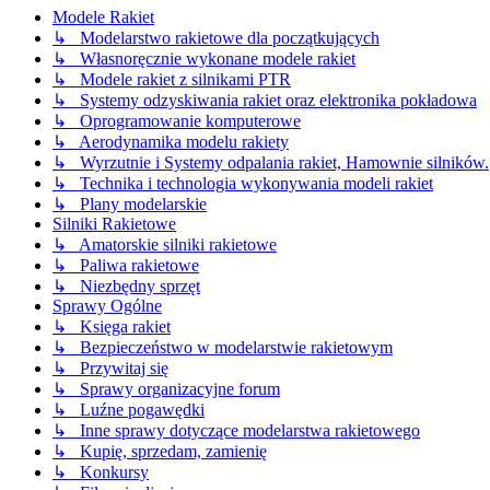
Modele Rakiet
↳ Modelarstwo rakietowe dla początkujących
↳ Własnoręcznie wykonane modele rakiet
↳ Modele rakiet z silnikami PTR
↳ Systemy odzyskiwania rakiet oraz elektronika pokładowa
↳ Oprogramowanie komputerowe
↳ Aerodynamika modelu rakiety
↳ Wyrzutnie i Systemy odpalania rakiet, Hamownie silników.
↳ Technika i technologia wykonywania modeli rakiet
↳ Plany modelarskie
Silniki Rakietowe
↳ Amatorskie silniki rakietowe
↳ Paliwa rakietowe
↳ Niezbędny sprzęt
Sprawy Ogólne
↳ Księga rakiet
↳ Bezpieczeństwo w modelarstwie rakietowym
↳ Przywitaj się
↳ Sprawy organizacyjne forum
↳ Luźne pogawędki
↳ Inne sprawy dotyczące modelarstwa rakietowego
↳ Kupię, sprzedam, zamienię
↳ Konkursy