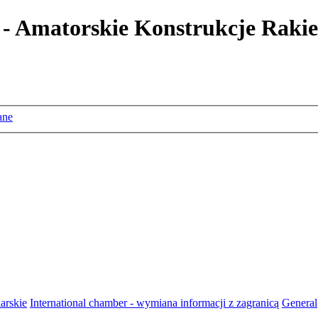
 - Amatorskie Konstrukcje Rakie
ane
arskie
International chamber - wymiana informacji z zagranicą
General