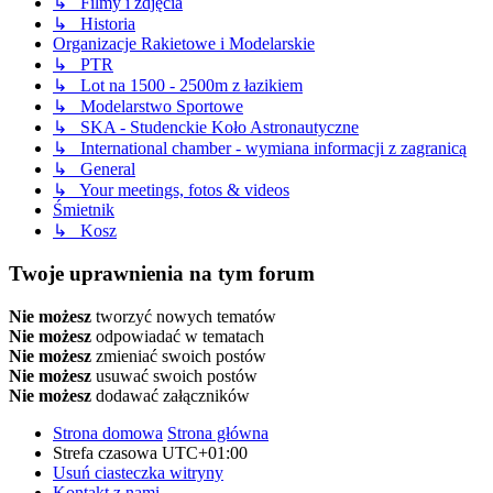
↳ Filmy i zdjęcia
↳ Historia
Organizacje Rakietowe i Modelarskie
↳ PTR
↳ Lot na 1500 - 2500m z łazikiem
↳ Modelarstwo Sportowe
↳ SKA - Studenckie Koło Astronautyczne
↳ International chamber - wymiana informacji z zagranicą
↳ General
↳ Your meetings, fotos & videos
Śmietnik
↳ Kosz
Twoje uprawnienia na tym forum
Nie możesz
tworzyć nowych tematów
Nie możesz
odpowiadać w tematach
Nie możesz
zmieniać swoich postów
Nie możesz
usuwać swoich postów
Nie możesz
dodawać załączników
Strona domowa
Strona główna
Strefa czasowa
UTC+01:00
Usuń ciasteczka witryny
Kontakt z nami