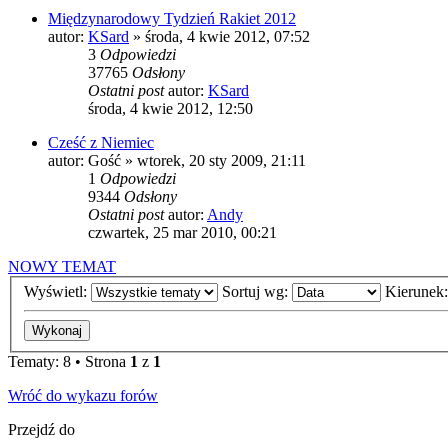
Międzynarodowy Tydzień Rakiet 2012
autor:
KSard
»
środa, 4 kwie 2012, 07:52
3
Odpowiedzi
37765
Odsłony
Ostatni post
autor:
KSard
środa, 4 kwie 2012, 12:50
Cześć z Niemiec
autor:
Gość
»
wtorek, 20 sty 2009, 21:11
1
Odpowiedzi
9344
Odsłony
Ostatni post
autor:
Andy
czwartek, 25 mar 2010, 00:21
NOWY TEMAT
Wyświetl:
Sortuj wg:
Kierunek
Tematy: 8 • Strona
1
z
1
Wróć do wykazu forów
Przejdź do