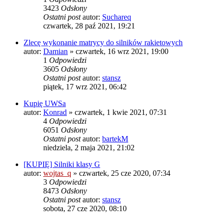
3423
Odsłony
Ostatni post
autor:
Suchareq
czwartek, 28 paź 2021, 19:21
Zlecę wykonanie matrycy do silników rakietowych
autor:
Damian
»
czwartek, 16 wrz 2021, 19:00
1
Odpowiedzi
3605
Odsłony
Ostatni post
autor:
stansz
piątek, 17 wrz 2021, 06:42
Kupię UWSa
autor:
Konrad
»
czwartek, 1 kwie 2021, 07:31
4
Odpowiedzi
6051
Odsłony
Ostatni post
autor:
bartekM
niedziela, 2 maja 2021, 21:02
[KUPIĘ] Silniki klasy G
autor:
wojtas_q
»
czwartek, 25 cze 2020, 07:34
3
Odpowiedzi
8473
Odsłony
Ostatni post
autor:
stansz
sobota, 27 cze 2020, 08:10