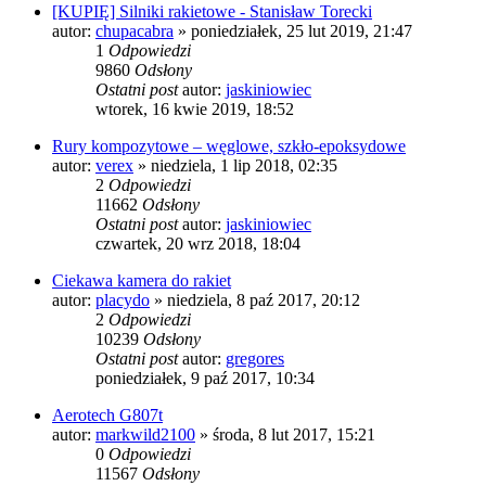
[KUPIĘ] Silniki rakietowe - Stanisław Torecki
autor:
chupacabra
»
poniedziałek, 25 lut 2019, 21:47
1
Odpowiedzi
9860
Odsłony
Ostatni post
autor:
jaskiniowiec
wtorek, 16 kwie 2019, 18:52
Rury kompozytowe – węglowe, szkło-epoksydowe
autor:
verex
»
niedziela, 1 lip 2018, 02:35
2
Odpowiedzi
11662
Odsłony
Ostatni post
autor:
jaskiniowiec
czwartek, 20 wrz 2018, 18:04
Ciekawa kamera do rakiet
autor:
placydo
»
niedziela, 8 paź 2017, 20:12
2
Odpowiedzi
10239
Odsłony
Ostatni post
autor:
gregores
poniedziałek, 9 paź 2017, 10:34
Aerotech G807t
autor:
markwild2100
»
środa, 8 lut 2017, 15:21
0
Odpowiedzi
11567
Odsłony