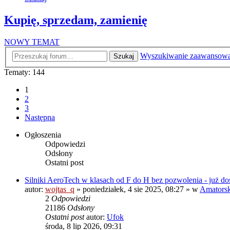
Kupię, sprzedam, zamienię
NOWY TEMAT
Wyszukiwanie zaawansow
Szukaj
Tematy: 144
1
2
3
Następna
Ogłoszenia
Odpowiedzi
Odsłony
Ostatni post
Silniki AeroTech w klasach od F do H bez pozwolenia - już do
autor:
wojtas_q
»
poniedziałek, 4 sie 2025, 08:27
» w
Amatorski
2
Odpowiedzi
21186
Odsłony
Ostatni post
autor:
Ufok
środa, 8 lip 2026, 09:31