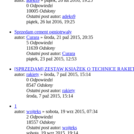
autor:
adeks9
»
piątek, 26 lut 2016, 19:25
0
Odpowiedzi
10005
Odsłony
Ostatni post
autor:
adeks9
piątek, 26 lut 2016, 19:25
Sprzedam cement ogniotrwały
autor:
Curara
»
środa, 21 paź 2015, 20:35
5
Odpowiedzi
11639
Odsłony
Ostatni post
autor:
Curara
piątek, 23 paź 2015, 12:53
[SPRZEDAM] ZESTAW KSIĄŻEK O TECHNICE RAKIE
autor:
rakiety
»
środa, 7 paź 2015, 15:14
0
Odpowiedzi
8547
Odsłony
Ostatni post
autor:
rakiety
środa, 7 paź 2015, 15:14
1
autor:
wojteks
»
sobota, 19 wrz 2015, 07:34
2
Odpowiedzi
18557
Odsłony
Ostatni post
autor:
wojteks
sobota, 19 wrz 2015, 19:14