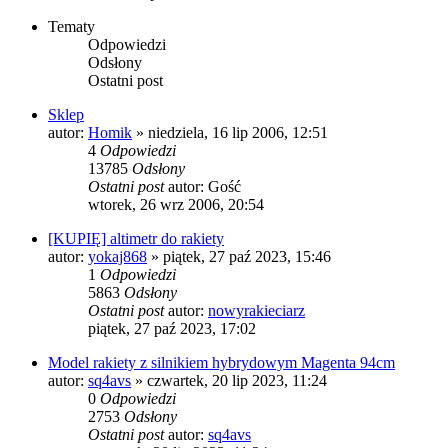
Tematy
Odpowiedzi
Odsłony
Ostatni post
Sklep
autor:
Homik
»
niedziela, 16 lip 2006, 12:51
4
Odpowiedzi
13785
Odsłony
Ostatni post
autor:
Gość
wtorek, 26 wrz 2006, 20:54
[KUPIĘ] altimetr do rakiety
autor:
yokaj868
»
piątek, 27 paź 2023, 15:46
1
Odpowiedzi
5863
Odsłony
Ostatni post
autor:
nowyrakieciarz
piątek, 27 paź 2023, 17:02
Model rakiety z silnikiem hybrydowym Magenta 94cm
autor:
sq4avs
»
czwartek, 20 lip 2023, 11:24
0
Odpowiedzi
2753
Odsłony
Ostatni post
autor:
sq4avs