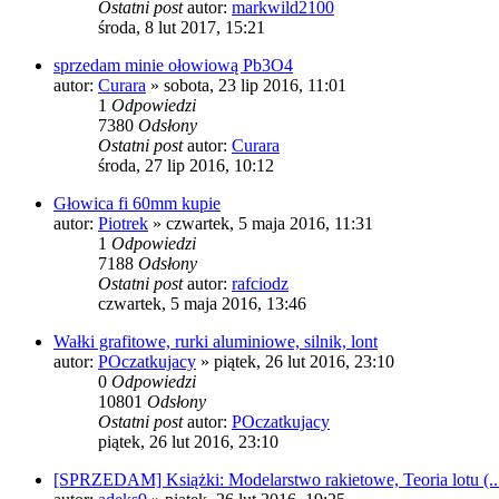
Ostatni post
autor:
markwild2100
środa, 8 lut 2017, 15:21
sprzedam minie ołowiową Pb3O4
autor:
Curara
»
sobota, 23 lip 2016, 11:01
1
Odpowiedzi
7380
Odsłony
Ostatni post
autor:
Curara
środa, 27 lip 2016, 10:12
Głowica fi 60mm kupie
autor:
Piotrek
»
czwartek, 5 maja 2016, 11:31
1
Odpowiedzi
7188
Odsłony
Ostatni post
autor:
rafciodz
czwartek, 5 maja 2016, 13:46
Wałki grafitowe, rurki aluminiowe, silnik, lont
autor:
POczatkujacy
»
piątek, 26 lut 2016, 23:10
0
Odpowiedzi
10801
Odsłony
Ostatni post
autor:
POczatkujacy
piątek, 26 lut 2016, 23:10
[SPRZEDAM] Książki: Modelarstwo rakietowe, Teoria lotu (..