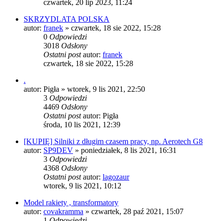
czwartek, 20 lip 2023, 11:24
SKRZYDLATA POLSKA
autor:
franek
»
czwartek, 18 sie 2022, 15:28
0
Odpowiedzi
3018
Odsłony
Ostatni post
autor:
franek
czwartek, 18 sie 2022, 15:28
.
autor:
Pigła
»
wtorek, 9 lis 2021, 22:50
3
Odpowiedzi
4469
Odsłony
Ostatni post
autor:
Pigła
środa, 10 lis 2021, 12:39
[KUPIĘ] Silniki z długim czasem pracy, np. Aerotech G8
autor:
SP9DEV
»
poniedziałek, 8 lis 2021, 16:31
3
Odpowiedzi
4368
Odsłony
Ostatni post
autor:
lagozaur
wtorek, 9 lis 2021, 10:12
Model rakiety , transformatory
autor:
covakramma
»
czwartek, 28 paź 2021, 15:07
1
Odpowiedzi