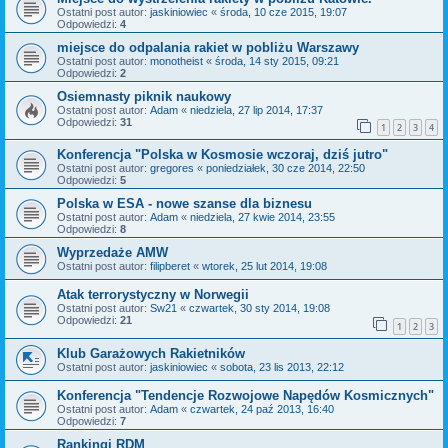
Ostatni post autor:
jaskiniowiec
«
środa, 10 cze 2015, 19:07
Odpowiedzi:
4
miejsce do odpalania rakiet w pobliżu Warszawy
Ostatni post autor:
monotheist
«
środa, 14 sty 2015, 09:21
Odpowiedzi:
2
Osiemnasty piknik naukowy
Ostatni post autor:
Adam
«
niedziela, 27 lip 2014, 17:37
Odpowiedzi:
31
1
2
3
4
Konferencja "Polska w Kosmosie wczoraj, dziś jutro"
Ostatni post autor:
gregores
«
poniedziałek, 30 cze 2014, 22:50
Odpowiedzi:
5
Polska w ESA - nowe szanse dla biznesu
Ostatni post autor:
Adam
«
niedziela, 27 kwie 2014, 23:55
Odpowiedzi:
8
Wyprzedaże AMW
Ostatni post autor:
filipberet
«
wtorek, 25 lut 2014, 19:08
Atak terrorystyczny w Norwegii
Ostatni post autor:
Sw21
«
czwartek, 30 sty 2014, 19:08
Odpowiedzi:
21
1
2
3
Klub Garażowych Rakietników
Ostatni post autor:
jaskiniowiec
«
sobota, 23 lis 2013, 22:12
Konferencja "Tendencje Rozwojowe Napędów Kosmicznych"
Ostatni post autor:
Adam
«
czwartek, 24 paź 2013, 16:40
Odpowiedzi:
7
Rankingi RDM