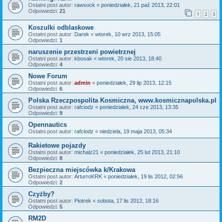
Ostatni post autor:
rawsock
«
poniedziałek, 21 paź 2013, 22:01
Odpowiedzi:
21
1
2
3
Koszulki odblaskowe
Ostatni post autor:
Darek
«
wtorek, 10 wrz 2013, 15:05
Odpowiedzi:
1
naruszenie przestrzeni powietrznej
Ostatni post autor:
kbosak
«
wtorek, 20 sie 2013, 18:40
Odpowiedzi:
4
Nowe Forum
Ostatni post autor:
admin
«
poniedziałek, 29 lip 2013, 12:15
Odpowiedzi:
6
Polska Rzeczpospolita Kosmiczna, www.kosmicznapolska.pl
Ostatni post autor:
rafciodz
«
poniedziałek, 24 cze 2013, 13:35
Odpowiedzi:
9
Opennautics
Ostatni post autor:
rafciodz
«
niedziela, 19 maja 2013, 05:34
Rakietowe pojazdy
Ostatni post autor:
michalz21
«
poniedziałek, 25 lut 2013, 21:10
Odpowiedzi:
8
Bezpieczna miejscówka k/Krakowa
Ostatni post autor:
ArturroKRK
«
poniedziałek, 19 lis 2012, 02:56
Odpowiedzi:
2
Czyżby?
Ostatni post autor:
Piotrek
«
sobota, 17 lis 2012, 18:16
Odpowiedzi:
5
RM2D