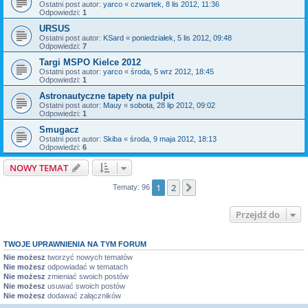
Ostatni post autor:
yarco
«
czwartek, 8 lis 2012, 11:36
Odpowiedzi:
1
URSUS
Ostatni post autor:
KSard
«
poniedziałek, 5 lis 2012, 09:48
Odpowiedzi:
7
Targi MSPO Kielce 2012
Ostatni post autor:
yarco
«
środa, 5 wrz 2012, 18:45
Odpowiedzi:
1
Astronautyczne tapety na pulpit
Ostatni post autor:
Mauy
«
sobota, 28 lip 2012, 09:02
Odpowiedzi:
1
Smugacz
Ostatni post autor:
Skiba
«
środa, 9 maja 2012, 18:13
Odpowiedzi:
6
NOWY TEMAT
1
2
Następna
Tematy: 96
Przejdź do
TWOJE UPRAWNIENIA NA TYM FORUM
Nie możesz
tworzyć nowych tematów
Nie możesz
odpowiadać w tematach
Nie możesz
zmieniać swoich postów
Nie możesz
usuwać swoich postów
Nie możesz
dodawać załączników