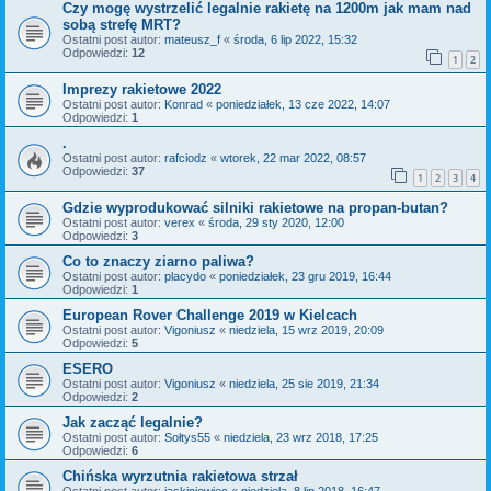
Czy mogę wystrzelić legalnie rakietę na 1200m jak mam nad
sobą strefę MRT?
Ostatni post autor:
mateusz_f
«
środa, 6 lip 2022, 15:32
Odpowiedzi:
12
1
2
Imprezy rakietowe 2022
Ostatni post autor:
Konrad
«
poniedziałek, 13 cze 2022, 14:07
Odpowiedzi:
1
.
Ostatni post autor:
rafciodz
«
wtorek, 22 mar 2022, 08:57
Odpowiedzi:
37
1
2
3
4
Gdzie wyprodukować silniki rakietowe na propan-butan?
Ostatni post autor:
verex
«
środa, 29 sty 2020, 12:00
Odpowiedzi:
3
Co to znaczy ziarno paliwa?
Ostatni post autor:
placydo
«
poniedziałek, 23 gru 2019, 16:44
Odpowiedzi:
1
European Rover Challenge 2019 w Kielcach
Ostatni post autor:
Vigoniusz
«
niedziela, 15 wrz 2019, 20:09
Odpowiedzi:
5
ESERO
Ostatni post autor:
Vigoniusz
«
niedziela, 25 sie 2019, 21:34
Odpowiedzi:
2
Jak zacząć legalnie?
Ostatni post autor:
Sołtys55
«
niedziela, 23 wrz 2018, 17:25
Odpowiedzi:
6
Chińska wyrzutnia rakietowa strzał
Ostatni post autor:
jaskiniowiec
«
niedziela, 8 lip 2018, 16:47