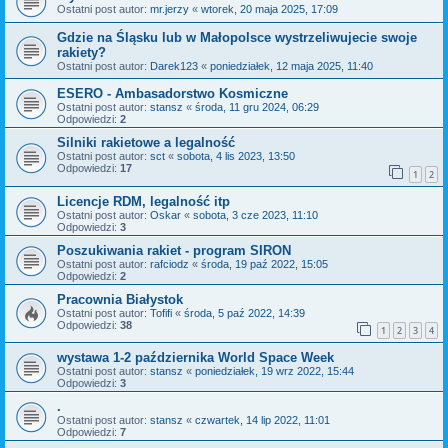
Ostatni post autor:
mr.jerzy
«
wtorek, 20 maja 2025, 17:09
Gdzie na Śląsku lub w Małopolsce wystrzeliwujecie swoje
rakiety?
Ostatni post autor:
Darek123
«
poniedziałek, 12 maja 2025, 11:40
ESERO - Ambasadorstwo Kosmiczne
Ostatni post autor:
stansz
«
środa, 11 gru 2024, 06:29
Odpowiedzi:
2
Silniki rakietowe a legalność
Ostatni post autor:
sct
«
sobota, 4 lis 2023, 13:50
Odpowiedzi:
17
1
2
Licencje RDM, legalność itp
Ostatni post autor:
Oskar
«
sobota, 3 cze 2023, 11:10
Odpowiedzi:
3
Poszukiwania rakiet - program SIRON
Ostatni post autor:
rafciodz
«
środa, 19 paź 2022, 15:05
Odpowiedzi:
2
Pracownia Białystok
Ostatni post autor:
Tofifi
«
środa, 5 paź 2022, 14:39
Odpowiedzi:
38
1
2
3
4
wystawa 1-2 października World Space Week
Ostatni post autor:
stansz
«
poniedziałek, 19 wrz 2022, 15:44
Odpowiedzi:
3
.
Ostatni post autor:
stansz
«
czwartek, 14 lip 2022, 11:01
Odpowiedzi:
7