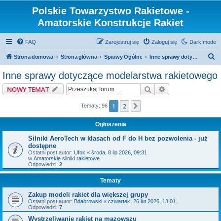
Polskie Towarzystwo Rakietowe -
Amatorskie Konstrukcje Rakiet
FAQ
Zarejestruj się
Zaloguj się
Dark mode
S
Strona domowa
Strona główna
Sprawy Ogólne
Inne sprawy dotyczące modelarstwa rakietowego
z
Inne sprawy dotyczące modelarstwa rakietowego
u
Szukaj
Wyszukiwanie z
NOWY TEMAT
k
a
1
2
Następna
Tematy: 96
j
Ogłoszenia
Silniki AeroTech w klasach od F do H bez pozwolenia - już
dostępne
Ostatni post autor:
Ufok
«
środa, 8 lip 2026, 09:31
w
Amatorskie silniki rakietowe
Odpowiedzi:
2
Tematy
Zakup modeli rakiet dla większej grupy
Ostatni post autor:
Bdabrowski
«
czwartek, 26 lut 2026, 13:01
Odpowiedzi:
7
Wystrzeliwanie rakiet na mazowszu