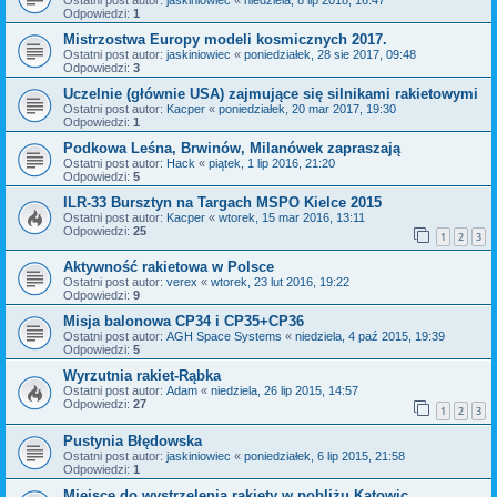
Odpowiedzi:
1
Mistrzostwa Europy modeli kosmicznych 2017.
Ostatni post autor:
jaskiniowiec
«
poniedziałek, 28 sie 2017, 09:48
Odpowiedzi:
3
Uczelnie (głównie USA) zajmujące się silnikami rakietowymi
Ostatni post autor:
Kacper
«
poniedziałek, 20 mar 2017, 19:30
Odpowiedzi:
1
Podkowa Leśna, Brwinów, Milanówek zapraszają
Ostatni post autor:
Hack
«
piątek, 1 lip 2016, 21:20
Odpowiedzi:
5
ILR-33 Bursztyn na Targach MSPO Kielce 2015
Ostatni post autor:
Kacper
«
wtorek, 15 mar 2016, 13:11
Odpowiedzi:
25
1
2
3
Aktywność rakietowa w Polsce
Ostatni post autor:
verex
«
wtorek, 23 lut 2016, 19:22
Odpowiedzi:
9
Misja balonowa CP34 i CP35+CP36
Ostatni post autor:
AGH Space Systems
«
niedziela, 4 paź 2015, 19:39
Odpowiedzi:
5
Wyrzutnia rakiet-Rąbka
Ostatni post autor:
Adam
«
niedziela, 26 lip 2015, 14:57
Odpowiedzi:
27
1
2
3
Pustynia Błędowska
Ostatni post autor:
jaskiniowiec
«
poniedziałek, 6 lip 2015, 21:58
Odpowiedzi:
1
Miejsce do wystrzelenia rakiety w pobliżu Katowic.