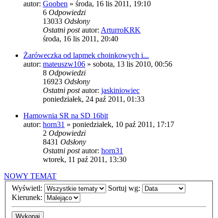
autor:
Gooben
»
środa, 16 lis 2011, 19:10
6
Odpowiedzi
13033
Odsłony
Ostatni post
autor:
ArturroKRK
środa, 16 lis 2011, 20:40
Żaróweczka od lapmek choinkowych i...
autor:
mateuszw106
»
sobota, 13 lis 2010, 00:56
8
Odpowiedzi
16923
Odsłony
Ostatni post
autor:
jaskiniowiec
poniedziałek, 24 paź 2011, 01:33
Hamownia SR na SD 16bit
autor:
horn31
»
poniedziałek, 10 paź 2011, 17:17
2
Odpowiedzi
8431
Odsłony
Ostatni post
autor:
horn31
wtorek, 11 paź 2011, 13:30
NOWY TEMAT
Wyświetl:
Sortuj wg:
Kierunek: