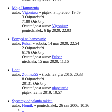
Moja Hamownia
autor:
Vigoniusz
»
piątek, 3 lip 2020, 19:59
3
Odpowiedzi
7180
Odsłony
Ostatni post
autor:
Vigoniusz
poniedziałek, 6 lip 2020, 22:03
Pomysł na hamownie
autor:
Pulsar
»
sobota, 14 mar 2020, 22:54
2
Odpowiedzi
6176
Odsłony
Ostatni post
autor:
Pulsar
niedziela, 15 mar 2020, 11:16
Lont
autor:
Zolniez55
»
środa, 28 gru 2016, 20:33
8
Odpowiedzi
20131
Odsłony
Ostatni post
autor:
olapetarda
piątek, 22 lis 2019, 10:57
Systemy odpalania rakiet.
autor:
Homik
»
poniedziałek, 26 cze 2006, 10:36
1