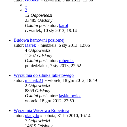
1
2
12
Odpowiedzi
23485
Odsłony
Ostatni post
autor:
karol
czwartek, 10 sty 2013, 19:14
Budowa hamowni poziomej
autor:
Darek
»
niedziela, 6 sty 2013, 12:06
4
Odpowiedzi
11267
Odsłony
Ostatni post
autor:
robercik
poniedziałek, 7 sty 2013, 22:52
Wyrzutnia do silnika rakietowego
autor:
michalz21
»
wtorek, 18 gru 2012, 18:49
2
Odpowiedzi
8859
Odsłony
Ostatni post
autor:
jaskiniowiec
wtorek, 18 gru 2012, 22:59
Wyrzutnia Wieżowa Robertosa
autor:
placydo
»
sobota, 31 lip 2010, 16:14
7
Odpowiedzi
14619
Odsłony