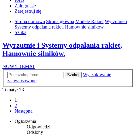
FAQ
Zaloguj się
Zarejestruj się
Strona domowa
Strona główna
Modele Rakiet
Wyrzutnie i
Systemy odpalania rakiet, Hamownie silników.
Szukaj
Wyrzutnie i Systemy odpalania rakiet,
Hamownie silników.
NOWY TEMAT
Wyszukiwanie
Szukaj
zaawansowane
Tematy: 73
1
2
Następna
Ogłoszenia
Odpowiedzi
Odsłony