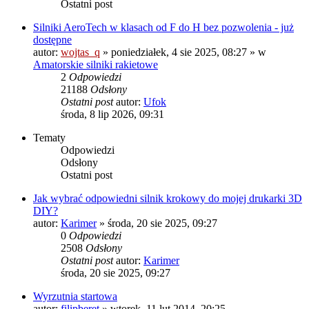
Ostatni post
Silniki AeroTech w klasach od F do H bez pozwolenia - już
dostępne
autor:
wojtas_q
»
poniedziałek, 4 sie 2025, 08:27
» w
Amatorskie silniki rakietowe
2
Odpowiedzi
21188
Odsłony
Ostatni post
autor:
Ufok
środa, 8 lip 2026, 09:31
Tematy
Odpowiedzi
Odsłony
Ostatni post
Jak wybrać odpowiedni silnik krokowy do mojej drukarki 3D
DIY?
autor:
Karimer
»
środa, 20 sie 2025, 09:27
0
Odpowiedzi
2508
Odsłony
Ostatni post
autor:
Karimer
środa, 20 sie 2025, 09:27
Wyrzutnia startowa
autor:
filipberet
»
wtorek, 11 lut 2014, 20:25