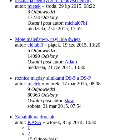
instalacja elektryczna - plany/schematy
autor:
mietek
»
środa, 29 lip 2015, 08:22
8
Odpowiedzi
17234
Odsłony
Ostatni post
autor:
michal07bf
niedziela, 2 sie 2015, 17:55
Moje maleństwo, czyli idą święta
autor:
eldiabl0
»
piątek, 19 cze 2015, 13:20
6
Odpowiedzi
14090
Odsłony
Ostatni post
autor:
Adam
niedziela, 21 cze 2015, 13:30
różnica między silnikami D9-5 a D9-P
autor:
mietek
»
wtorek, 17 mar 2015, 08:08
9
Odpowiedzi
60363
Odsłony
Ostatni post
autor:
sław
sobota, 21 mar 2015, 07:54
Zapalnik na druciak.
autor:
KASA
»
wtorek, 8 lip 2014, 14:30
1
2
15
Odpowiedzi