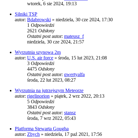
wtorek, 6 sie 2024, 19:13
Silniki TSP
autor:
Bdabrowski
»
niedziela, 30 cze 2024, 17:30
1
Odpowiedzi
2621
Odsłony
Ostatni post
autor:
mateusz_f
niedziela, 30 cze 2024, 21:57
Wyrzutnia szynowa 2m
autor:
U.S. air force
»
środa, 15 lut 2023, 21:08
3
Odpowiedzi
4475
Odsłony
Ostatni post
autor:
qwertyalfa
środa, 22 lut 2023, 08:27
Wyrzutnia na jutrzejszym Meteorze
autor:
rigelinorion
»
piątek, 2 wrz 2022, 20:13
5
Odpowiedzi
3843
Odsłony
Ostatni post
autor:
stansz
środa, 7 wrz 2022, 05:43
Platforma Stewarta Gougha
autor:
Zbych
»
niedziela, 17 paź 2021, 17:56