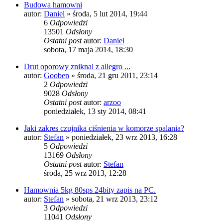
Budowa hamowni
autor:
Daniel
»
środa, 5 lut 2014, 19:44
6
Odpowiedzi
13501
Odsłony
Ostatni post
autor:
Daniel
sobota, 17 maja 2014, 18:30
Drut oporowy zniknal z allegro ...
autor:
Gooben
»
środa, 21 gru 2011, 23:14
2
Odpowiedzi
9028
Odsłony
Ostatni post
autor:
arzoo
poniedziałek, 13 sty 2014, 08:41
Jaki zakres czujnika ciśnienia w komorze spalania?
autor:
Stefan
»
poniedziałek, 23 wrz 2013, 16:28
5
Odpowiedzi
13169
Odsłony
Ostatni post
autor:
Stefan
środa, 25 wrz 2013, 12:28
Hamownia 5kg 80sps 24bity zapis na PC.
autor:
Stefan
»
sobota, 21 wrz 2013, 23:12
3
Odpowiedzi
11041
Odsłony