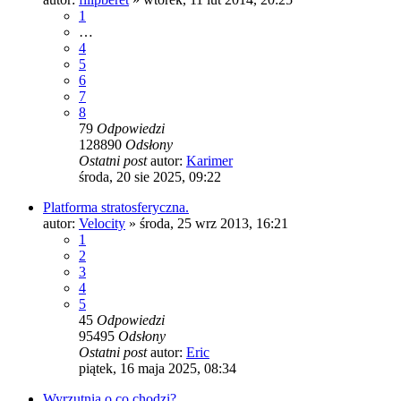
1
…
4
5
6
7
8
79
Odpowiedzi
128890
Odsłony
Ostatni post
autor:
Karimer
środa, 20 sie 2025, 09:22
Platforma stratosferyczna.
autor:
Velocity
»
środa, 25 wrz 2013, 16:21
1
2
3
4
5
45
Odpowiedzi
95495
Odsłony
Ostatni post
autor:
Eric
piątek, 16 maja 2025, 08:34
Wyrzutnia o co chodzi?