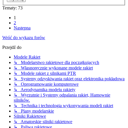
Tematy: 73
1
2
Następna
Wróć do wykazu forów
Przejdź do
Modele Rakiet
↳ Modelarstwo rakietowe dla początkujących
↳ Własnoręcznie wykonane modele rakiet
↳ Modele rakiet z silnikami PTR
↳ Systemy odzyskiwania rakiet oraz elektronika pokładowa
↳ Oprogramowanie komputerowe
↳ Aerodynamika modelu rakiety
↳ Wyrzutnie i Systemy odpalania rakiet, Hamownie
silników.
↳ Technika i technologia wykonywania modeli rakiet
↳ Plany modelarskie
Silniki Rakietowe
↳ Amatorskie silniki rakietowe
↳ Paliwa rakietowe