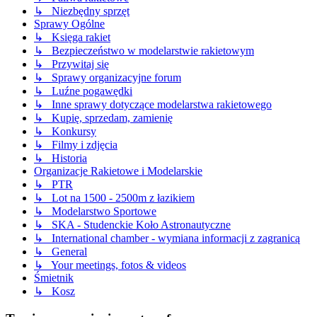
↳ Niezbędny sprzęt
Sprawy Ogólne
↳ Księga rakiet
↳ Bezpieczeństwo w modelarstwie rakietowym
↳ Przywitaj się
↳ Sprawy organizacyjne forum
↳ Luźne pogawędki
↳ Inne sprawy dotyczące modelarstwa rakietowego
↳ Kupię, sprzedam, zamienię
↳ Konkursy
↳ Filmy i zdjęcia
↳ Historia
Organizacje Rakietowe i Modelarskie
↳ PTR
↳ Lot na 1500 - 2500m z łazikiem
↳ Modelarstwo Sportowe
↳ SKA - Studenckie Koło Astronautyczne
↳ International chamber - wymiana informacji z zagranicą
↳ General
↳ Your meetings, fotos & videos
Śmietnik
↳ Kosz