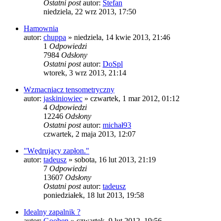
Ostatni post
autor:
Stefan
niedziela, 22 wrz 2013, 17:50
Hamownia
autor:
chuppa
»
niedziela, 14 kwie 2013, 21:46
1
Odpowiedzi
7984
Odsłony
Ostatni post
autor:
DoSpl
wtorek, 3 wrz 2013, 21:14
Wzmacniacz tensometryczny
autor:
jaskiniowiec
»
czwartek, 1 mar 2012, 01:12
4
Odpowiedzi
12246
Odsłony
Ostatni post
autor:
michał93
czwartek, 2 maja 2013, 12:07
"Wędrujący zapłon."
autor:
tadeusz
»
sobota, 16 lut 2013, 21:19
7
Odpowiedzi
13607
Odsłony
Ostatni post
autor:
tadeusz
poniedziałek, 18 lut 2013, 19:58
Idealny zapalnik ?
autor:
Gooben
»
czwartek, 9 lut 2012, 19:56