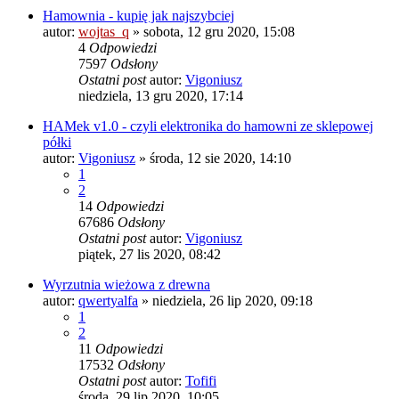
Hamownia - kupię jak najszybciej
autor:
wojtas_q
»
sobota, 12 gru 2020, 15:08
4
Odpowiedzi
7597
Odsłony
Ostatni post
autor:
Vigoniusz
niedziela, 13 gru 2020, 17:14
HAMek v1.0 - czyli elektronika do hamowni ze sklepowej
półki
autor:
Vigoniusz
»
środa, 12 sie 2020, 14:10
1
2
14
Odpowiedzi
67686
Odsłony
Ostatni post
autor:
Vigoniusz
piątek, 27 lis 2020, 08:42
Wyrzutnia wieżowa z drewna
autor:
qwertyalfa
»
niedziela, 26 lip 2020, 09:18
1
2
11
Odpowiedzi
17532
Odsłony
Ostatni post
autor:
Tofifi
środa, 29 lip 2020, 10:05