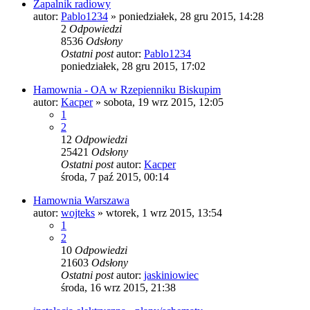
Zapalnik radiowy
autor:
Pablo1234
»
poniedziałek, 28 gru 2015, 14:28
2
Odpowiedzi
8536
Odsłony
Ostatni post
autor:
Pablo1234
poniedziałek, 28 gru 2015, 17:02
Hamownia - OA w Rzepienniku Biskupim
autor:
Kacper
»
sobota, 19 wrz 2015, 12:05
1
2
12
Odpowiedzi
25421
Odsłony
Ostatni post
autor:
Kacper
środa, 7 paź 2015, 00:14
Hamownia Warszawa
autor:
wojteks
»
wtorek, 1 wrz 2015, 13:54
1
2
10
Odpowiedzi
21603
Odsłony
Ostatni post
autor:
jaskiniowiec
środa, 16 wrz 2015, 21:38