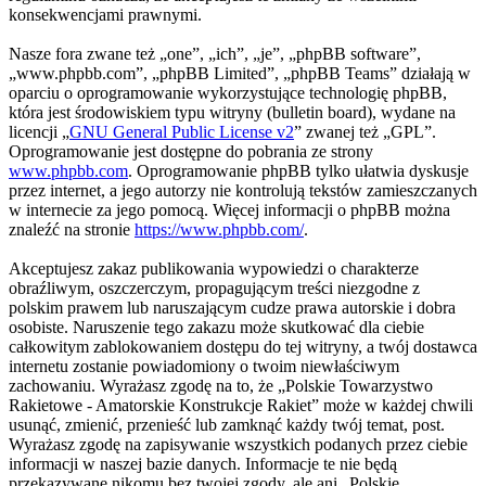
konsekwencjami prawnymi.
Nasze fora zwane też „one”, „ich”, „je”, „phpBB software”,
„www.phpbb.com”, „phpBB Limited”, „phpBB Teams” działają w
oparciu o oprogramowanie wykorzystujące technologię phpBB,
która jest środowiskiem typu witryny (bulletin board), wydane na
licencji „
GNU General Public License v2
” zwanej też „GPL”.
Oprogramowanie jest dostępne do pobrania ze strony
www.phpbb.com
. Oprogramowanie phpBB tylko ułatwia dyskusje
przez internet, a jego autorzy nie kontrolują tekstów zamieszczanych
w internecie za jego pomocą. Więcej informacji o phpBB można
znaleźć na stronie
https://www.phpbb.com/
.
Akceptujesz zakaz publikowania wypowiedzi o charakterze
obraźliwym, oszczerczym, propagującym treści niezgodne z
polskim prawem lub naruszającym cudze prawa autorskie i dobra
osobiste. Naruszenie tego zakazu może skutkować dla ciebie
całkowitym zablokowaniem dostępu do tej witryny, a twój dostawca
internetu zostanie powiadomiony o twoim niewłaściwym
zachowaniu. Wyrażasz zgodę na to, że „Polskie Towarzystwo
Rakietowe - Amatorskie Konstrukcje Rakiet” może w każdej chwili
usunąć, zmienić, przenieść lub zamknąć każdy twój temat, post.
Wyrażasz zgodę na zapisywanie wszystkich podanych przez ciebie
informacji w naszej bazie danych. Informacje te nie będą
przekazywane nikomu bez twojej zgody, ale ani „Polskie