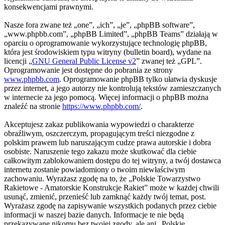
konsekwencjami prawnymi.
Nasze fora zwane też „one”, „ich”, „je”, „phpBB software”,
„www.phpbb.com”, „phpBB Limited”, „phpBB Teams” działają w
oparciu o oprogramowanie wykorzystujące technologię phpBB,
która jest środowiskiem typu witryny (bulletin board), wydane na
licencji „
GNU General Public License v2
” zwanej też „GPL”.
Oprogramowanie jest dostępne do pobrania ze strony
www.phpbb.com
. Oprogramowanie phpBB tylko ułatwia dyskusje
przez internet, a jego autorzy nie kontrolują tekstów zamieszczanych
w internecie za jego pomocą. Więcej informacji o phpBB można
znaleźć na stronie
https://www.phpbb.com/
.
Akceptujesz zakaz publikowania wypowiedzi o charakterze
obraźliwym, oszczerczym, propagującym treści niezgodne z
polskim prawem lub naruszającym cudze prawa autorskie i dobra
osobiste. Naruszenie tego zakazu może skutkować dla ciebie
całkowitym zablokowaniem dostępu do tej witryny, a twój dostawca
internetu zostanie powiadomiony o twoim niewłaściwym
zachowaniu. Wyrażasz zgodę na to, że „Polskie Towarzystwo
Rakietowe - Amatorskie Konstrukcje Rakiet” może w każdej chwili
usunąć, zmienić, przenieść lub zamknąć każdy twój temat, post.
Wyrażasz zgodę na zapisywanie wszystkich podanych przez ciebie
informacji w naszej bazie danych. Informacje te nie będą
przekazywane nikomu bez twojej zgody, ale ani „Polskie