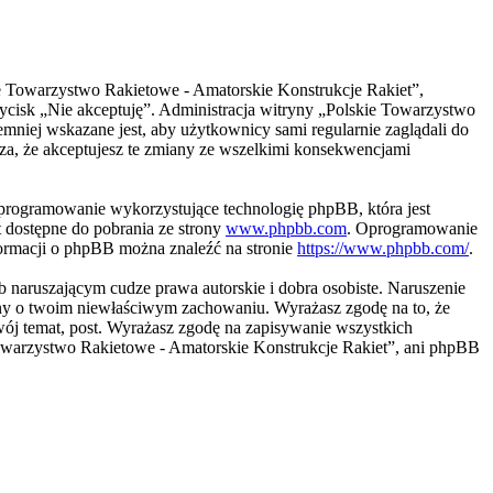
kie Towarzystwo Rakietowe - Amatorskie Konstrukcje Rakiet”,
przycisk „Nie akceptuję”. Administracja witryny „Polskie Towarzystwo
niej wskazane jest, aby użytkownicy sami regularnie zaglądali do
za, że akceptujesz te zmiany ze wszelkimi konsekwencjami
programowanie wykorzystujące technologię phpBB, która jest
 dostępne do pobrania ze strony
www.phpbb.com
. Oprogramowanie
nformacji o phpBB można znaleźć na stronie
https://www.phpbb.com/
.
naruszającym cudze prawa autorskie i dobra osobiste. Naruszenie
ony o twoim niewłaściwym zachowaniu. Wyrażasz zgodę na to, że
ój temat, post. Wyrażasz zgodę na zapisywanie wszystkich
 Towarzystwo Rakietowe - Amatorskie Konstrukcje Rakiet”, ani phpBB