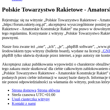
Polskie Towarzystwo Rakietowe - Amators
Rejestrując się na witrynie „Polskie Towarzystwo Rakietowe - Amato
„https://forum.rakiety.org.pl”, akceptujesz wyszczególnione poniżej p
Rakietowe - Amatorskie Konstrukcje Rakiet” ma prawo w dowolnym cz
tego regulaminu. Korzystanie z witryny „Polskie Towarzystwo Rakie
prawnymi.
Nasze fora zwane też „one”, „ich”, „je”, „phpBB software”, „www.
środowiskiem typu witryny (bulletin board), wydane na licencji „
GNU 
phpBB tylko ułatwia dyskusje przez internet, a jego autorzy nie kon
Akceptujesz zakaz publikowania wypowiedzi o charakterze obraźliwy
tego zakazu może skutkować dla ciebie całkowitym zablokowaniem do
„Polskie Towarzystwo Rakietowe - Amatorskie Konstrukcje Rakiet” m
podanych przez ciebie informacji w naszej bazie danych. Informacje
nie ponosi odpowiedzialności za włamania do witryny, podczas któr
Strona domowa
Strona główna
Strefa czasowa
UTC+01:00
Usuń ciasteczka witryny
Kontakt z nami