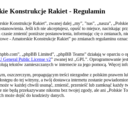
kie Konstrukcje Rakiet - Regulamin
rskie Konstrukcje Rakiet”, zwanej dalej „my”, ”nas”, „nasza”, „Pols
ostanowienia. Jeśli ich nie akceptujesz, opuść to miejsce, naciskając 
asie zmienić poniższe postanowienia, informując cię o zmianach, niem
towe - Amatorskie Konstrukcje Rakiet” po zmianach regulaminu oznac
phpbb.com”, „phpBB Limited”, „phpBB Teams” działają w oparciu o o
General Public License v2
” zwanej też „GPL”. Oprogramowanie jest
trolują tekstów zamieszczanych w internecie za jego pomocą. Więcej i
m, oszczerczym, propagującym treści niezgodne z polskim prawem lub 
stępu do tej witryny, a twój dostawca internetu zostanie powiadomi
oże w każdej chwili usunąć, zmienić, przenieść lub zamknąć każdy tw
 te nie będą przekazywane nikomu bez twojej zgody, ale ani „Polskie
ych może dojść do kradzieży danych.