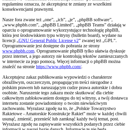
regulaminu oznacza, że akceptujesz te zmiany ze wszelkimi
konsekwencjami prawnymi.
Nasze fora zwane też „one”, „ich”, „je”, „phpBB software”,
„www.phpbb.com”, „phpBB Limited”, „phpBB Teams” działają w
oparciu o oprogramowanie wykorzystujące technologię phpBB,
która jest środowiskiem typu witryny (bulletin board), wydane na
licencji „
GNU General Public License v2
” zwanej też „GPL”.
Oprogramowanie jest dostępne do pobrania ze strony
www.phpbb.com
. Oprogramowanie phpBB tylko ułatwia dyskusje
przez internet, a jego autorzy nie kontrolują tekstów zamieszczanych
w internecie za jego pomocą. Więcej informacji o phpBB można
znaleźć na stronie
https://www.phpbb.com/
.
Akceptujesz zakaz publikowania wypowiedzi o charakterze
obraźliwym, oszczerczym, propagującym treści niezgodne z
polskim prawem lub naruszającym cudze prawa autorskie i dobra
osobiste. Naruszenie tego zakazu może skutkować dla ciebie
całkowitym zablokowaniem dostępu do tej witryny, a twój dostawca
internetu zostanie powiadomiony o twoim niewłaściwym
zachowaniu. Wyrażasz zgodę na to, że „Polskie Towarzystwo
Rakietowe - Amatorskie Konstrukcje Rakiet” może w każdej chwili
usunąć, zmienić, przenieść lub zamknąć każdy twój temat, post.
Wyrażasz zgodę na zapisywanie wszystkich podanych przez ciebie
informacji w naszej bazie danych. Informacje te nie będą