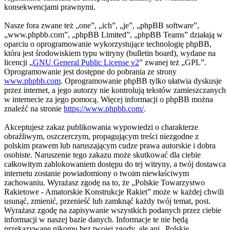
konsekwencjami prawnymi.
Nasze fora zwane też „one”, „ich”, „je”, „phpBB software”,
„www.phpbb.com”, „phpBB Limited”, „phpBB Teams” działają w
oparciu o oprogramowanie wykorzystujące technologię phpBB,
która jest środowiskiem typu witryny (bulletin board), wydane na
licencji „
GNU General Public License v2
” zwanej też „GPL”.
Oprogramowanie jest dostępne do pobrania ze strony
www.phpbb.com
. Oprogramowanie phpBB tylko ułatwia dyskusje
przez internet, a jego autorzy nie kontrolują tekstów zamieszczanych
w internecie za jego pomocą. Więcej informacji o phpBB można
znaleźć na stronie
https://www.phpbb.com/
.
Akceptujesz zakaz publikowania wypowiedzi o charakterze
obraźliwym, oszczerczym, propagującym treści niezgodne z
polskim prawem lub naruszającym cudze prawa autorskie i dobra
osobiste. Naruszenie tego zakazu może skutkować dla ciebie
całkowitym zablokowaniem dostępu do tej witryny, a twój dostawca
internetu zostanie powiadomiony o twoim niewłaściwym
zachowaniu. Wyrażasz zgodę na to, że „Polskie Towarzystwo
Rakietowe - Amatorskie Konstrukcje Rakiet” może w każdej chwili
usunąć, zmienić, przenieść lub zamknąć każdy twój temat, post.
Wyrażasz zgodę na zapisywanie wszystkich podanych przez ciebie
informacji w naszej bazie danych. Informacje te nie będą
przekazywane nikomu bez twojej zgody, ale ani „Polskie