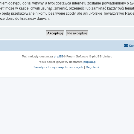
iem dostępu do tej witryny, a twój dostawca internetu zostanie powiadomiony o 
et” może w każdej chwili usunąć, zmienić, przenieść lub zamknąć każdy twój tem
nie będą przekazywane nikomu bez twojej zgody, ale ani „Polskie Towarzystwo Raki
oże dojść do kradzieży danych.
Kon
Technologię dostarcza
phpBB
® Forum Software © phpBB Limited
Polski pakiet językowy dostarcza
phpBB.pl
Zasady ochrony danych osobowych
|
Regulamin