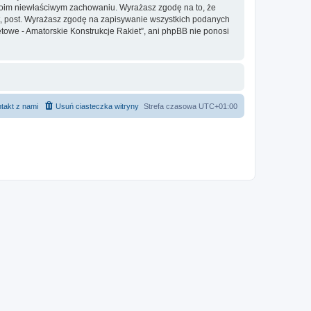
twoim niewłaściwym zachowaniu. Wyrażasz zgodę na to, że
at, post. Wyrażasz zgodę na zapisywanie wszystkich podanych
etowe - Amatorskie Konstrukcje Rakiet”, ani phpBB nie ponosi
takt z nami
Usuń ciasteczka witryny
Strefa czasowa
UTC+01:00