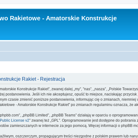
wo Rakietowe - Amatorskie Konstrukcje
strukcje Rakiet - Rejestracja
matorskie Konstrukcje Rakiet”, zwanej dalej „my”, ”nas”, „nasza”, „Polskie Towarzy
iżej postanowienia. Jeśli ich nie akceptujesz, opuść to miejsce, naciskając przycisk
ym czasie zmienić poniższe postanowienia, informując cię o zmianach, niemniej w
 Rakietowe - Amatorskie Konstrukcje Rakiet” po zmianach regulaminu oznacza, że 
www.phpbb.com”, „phpBB Limited”, „phpBB Teams” działają w oparciu o oprogramowan
ublic License v2
” zwanej też „GPL”. Oprogramowanie jest dostępne do pobrania 
ą tekstów zamieszczanych w internecie za jego pomocą. Więcej informacji o phpBB m
aźliwym, oszczerczym, propagującym treści niezgodne z polskim prawem lub narus