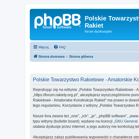
Polskie Towarzyst
Rakiet
forum dyskusyjne
Więcej…
FAQ
Strona domowa
Strona główna
Polskie Towarzystwo Rakietowe - Amatorskie Kon
Rejestrując się na witrynie „Polskie Towarzystwo Rakietowe - A
„https://forum.rakiety.org.pl”, akceptujesz wyszczególnione pon
Rakietowe - Amatorskie Konstrukcje Rakiet” ma prawo w dowoln
tego regulaminu. Korzystanie z witryny „Polskie Towarzystwo
Nasze fora zwane też „one”, „ich”, „je”, „phpBB software”, „
typu witryny (bulletin board), wydane na licencji „
GNU General P
ułatwia dyskusje przez internet, a jego autorzy nie kontroluj
Akceptujesz zakaz publikowania wypowiedzi o charakterze obr