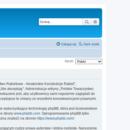
Szukaj
Wyszukiwanie z
Zaloguj się
Dark mode
Język:
stwo Rakietowe - Amatorskie Konstrukcje Rakiet”,
 „Nie akceptuję”. Administracja witryny „Polskie Towarzystwo
skazane jest, aby użytkownicy sami regularnie zaglądali do
akceptujesz te zmiany ze wszelkimi konsekwencjami prawnymi.
ie wykorzystujące technologię phpBB, która jest środowiskiem
ze strony
www.phpbb.com
. Oprogramowanie phpBB tylko
ożna znaleźć na stronie
https://www.phpbb.com/
.
zającym cudze prawa autorskie i dobra osobiste. Naruszenie