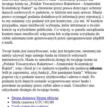
twojego konta na „Polskie Towarzystwo Rakietowe - Amatorskie
Konstrukcje Rakiet” są chronione przez prawa dotyczące ochrony
danych osobowych w państwie, w którym stoi nasz serwer. Mamy
prawo wymagać podania dodatkowych informacji przy rejestracji, i
to my ustalamy czy podanie ich jest konieczne, czy nie. W każdym
przypadku, masz możliwość wybrania, które informacje o twoim
koncie są wyświetlane publicznie. Co więcej, w panelu zarządzania
kontem masz możliwość włączenia lub wyłączenia wysyłania do
ciebie automatycznie generowanych przez oprogramowanie phpBB
e-maili.
Twoje hasło jest zaszyfrowane, więc jest bezpieczne, niemniej nie
należy używać tego samego hasła na różnych witrynach
internetowych. Hasło to umożliwia dostęp do twojego konta na
„Polskie Towarzystwo Rakietowe - Amatorskie Konstrukcje
Rakiet”, więc chroń je i w żadnym wypadku nie podawaj
nikomu
.
Jeśli je zapomnisz, użyj funkcji „Nie pamiętam hasła”. Witryna
poprosi cię o podanie nazwy użytkownika i adresu e-mail. Po
podaniu tych danych zostanie wygenerowane nowe hasło i
przesłane na podany przez ciebie adres e-mail. Umożliwi ono
odzyskanie dostępu do twojego konta.
Strona domowa
Strona główna
Strefa czasowa
UTC+01:00
Usuń ciasteczka witryny