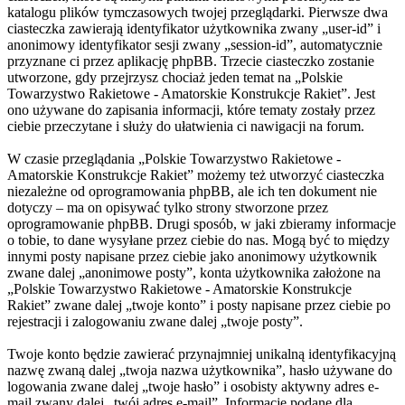
katalogu plików tymczasowych twojej przeglądarki. Pierwsze dwa
ciasteczka zawierają identyfikator użytkownika zwany „user-id” i
anonimowy identyfikator sesji zwany „session-id”, automatycznie
przyznane ci przez aplikację phpBB. Trzecie ciasteczko zostanie
utworzone, gdy przejrzysz chociaż jeden temat na „Polskie
Towarzystwo Rakietowe - Amatorskie Konstrukcje Rakiet”. Jest
ono używane do zapisania informacji, które tematy zostały przez
ciebie przeczytane i służy do ułatwienia ci nawigacji na forum.
W czasie przeglądania „Polskie Towarzystwo Rakietowe -
Amatorskie Konstrukcje Rakiet” możemy też utworzyć ciasteczka
niezależne od oprogramowania phpBB, ale ich ten dokument nie
dotyczy – ma on opisywać tylko strony stworzone przez
oprogramowanie phpBB. Drugi sposób, w jaki zbieramy informacje
o tobie, to dane wysyłane przez ciebie do nas. Mogą być to między
innymi posty napisane przez ciebie jako anonimowy użytkownik
zwane dalej „anonimowe posty”, konta użytkownika założone na
„Polskie Towarzystwo Rakietowe - Amatorskie Konstrukcje
Rakiet” zwane dalej „twoje konto” i posty napisane przez ciebie po
rejestracji i zalogowaniu zwane dalej „twoje posty”.
Twoje konto będzie zawierać przynajmniej unikalną identyfikacyjną
nazwę zwaną dalej „twoja nazwa użytkownika”, hasło używane do
logowania zwane dalej „twoje hasło” i osobisty aktywny adres e-
mail zwany dalej „twój adres e-mail”. Informacje podane dla