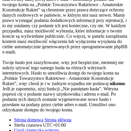
twojego konta na „Polskie Towarzystwo Rakietowe - Amatorskie
Konstrukcje Rakiet” są chronione przez prawa dotyczące ochrony
danych osobowych w państwie, w którym stoi nasz serwer. Mamy
prawo wymagać podania dodatkowych informacji przy rejestracji, i
to my ustalamy czy podanie ich jest konieczne, czy nie. W każdym
przypadku, masz możliwość wybrania, które informacje o twoim
koncie są wyświetlane publicznie. Co więcej, w panelu zarządzania
kontem masz możliwość włączenia lub wyłączenia wysyłania do
ciebie automatycznie generowanych przez oprogramowanie phpBB
e-maili.
Twoje hasło jest zaszyfrowane, więc jest bezpieczne, niemniej nie
należy używać tego samego hasła na różnych witrynach
internetowych. Hasło to umożliwia dostęp do twojego konta na
„Polskie Towarzystwo Rakietowe - Amatorskie Konstrukcje
Rakiet”, więc chroń je i w żadnym wypadku nie podawaj
nikomu
.
Jeśli je zapomnisz, użyj funkcji „Nie pamiętam hasła”. Witryna
poprosi cię o podanie nazwy użytkownika i adresu e-mail. Po
podaniu tych danych zostanie wygenerowane nowe hasło i
przesłane na podany przez ciebie adres e-mail. Umożliwi ono
odzyskanie dostępu do twojego konta.
Strona domowa
Strona główna
Strefa czasowa
UTC+01:00
Usuń ciasteczka witryny