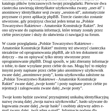
katalogu plików tymczasowych twojej przeglądarki. Pierwsze dwa
ciasteczka zawierają identyfikator użytkownika zwany „user-id” i
anonimowy identyfikator sesji zwany „session-id”, automatycznie
przyznane ci przez aplikację phpBB. Trzecie ciasteczko zostanie
utworzone, gdy przejrzysz chociaż jeden temat na „Polskie
Towarzystwo Rakietowe - Amatorskie Konstrukcje Rakiet”. Jest
ono używane do zapisania informacji, które tematy zostały przez
ciebie przeczytane i służy do ułatwienia ci nawigacji na forum.
W czasie przeglądania „Polskie Towarzystwo Rakietowe -
Amatorskie Konstrukcje Rakiet” możemy też utworzyć ciasteczka
niezależne od oprogramowania phpBB, ale ich ten dokument nie
dotyczy – ma on opisywać tylko strony stworzone przez
oprogramowanie phpBB. Drugi sposób, w jaki zbieramy informacje
o tobie, to dane wysyłane przez ciebie do nas. Mogą być to między
innymi posty napisane przez ciebie jako anonimowy użytkownik
zwane dalej „anonimowe posty”, konta użytkownika założone na
„Polskie Towarzystwo Rakietowe - Amatorskie Konstrukcje
Rakiet” zwane dalej „twoje konto” i posty napisane przez ciebie po
rejestracji i zalogowaniu zwane dalej „twoje posty”.
Twoje konto będzie zawierać przynajmniej unikalną identyfikacyjną
nazwę zwaną dalej „twoja nazwa użytkownika”, hasło używane do
logowania zwane dalej „twoje hasło” i osobisty aktywny adres e-
mail zwany dalej „twój adres e-mail”. Informacje podane dla