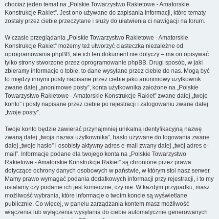
chociaż jeden temat na „Polskie Towarzystwo Rakietowe - Amatorskie
Konstrukcje Rakiet”. Jest ono używane do zapisania informacji, które tematy
zostały przez ciebie przeczytane i służy do ułatwienia ci nawigacji na forum.
W czasie przeglądania „Polskie Towarzystwo Rakietowe - Amatorskie
Konstrukcje Rakiet” możemy też utworzyć ciasteczka niezależne od
oprogramowania phpBB, ale ich ten dokument nie dotyczy – ma on opisywać
tylko strony stworzone przez oprogramowanie phpBB. Drugi sposób, w jaki
zbieramy informacje o tobie, to dane wysyłane przez ciebie do nas. Mogą być
to między innymi posty napisane przez ciebie jako anonimowy użytkownik
zwane dalej „anonimowe posty”, konta użytkownika założone na „Polskie
Towarzystwo Rakietowe - Amatorskie Konstrukcje Rakiet” zwane dalej „twoje
konto” i posty napisane przez ciebie po rejestracji i zalogowaniu zwane dalej
„twoje posty”.
Twoje konto będzie zawierać przynajmniej unikalną identyfikacyjną nazwę
zwaną dalej „twoja nazwa użytkownika”, hasło używane do logowania zwane
dalej „twoje hasło” i osobisty aktywny adres e-mail zwany dalej „twój adres e-
mail”. Informacje podane dla twojego konta na „Polskie Towarzystwo
Rakietowe - Amatorskie Konstrukcje Rakiet” są chronione przez prawa
dotyczące ochrony danych osobowych w państwie, w którym stoi nasz serwer.
Mamy prawo wymagać podania dodatkowych informacji przy rejestracji, i to my
ustalamy czy podanie ich jest konieczne, czy nie. W każdym przypadku, masz
możliwość wybrania, które informacje o twoim koncie są wyświetlane
publicznie. Co więcej, w panelu zarządzania kontem masz możliwość
włączenia lub wyłączenia wysyłania do ciebie automatycznie generowanych