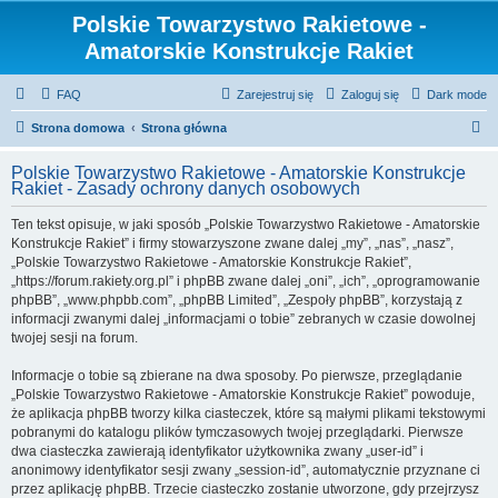
Polskie Towarzystwo Rakietowe -
Amatorskie Konstrukcje Rakiet
FAQ
Zarejestruj się
Zaloguj się
Dark mode
S
Strona domowa
Strona główna
z
Polskie Towarzystwo Rakietowe - Amatorskie Konstrukcje
u
Rakiet - Zasady ochrony danych osobowych
k
Ten tekst opisuje, w jaki sposób „Polskie Towarzystwo Rakietowe - Amatorskie
a
Konstrukcje Rakiet” i firmy stowarzyszone zwane dalej „my”, „nas”, „nasz”,
j
„Polskie Towarzystwo Rakietowe - Amatorskie Konstrukcje Rakiet”,
„https://forum.rakiety.org.pl” i phpBB zwane dalej „oni”, „ich”, „oprogramowanie
phpBB”, „www.phpbb.com”, „phpBB Limited”, „Zespoły phpBB”, korzystają z
informacji zwanymi dalej „informacjami o tobie” zebranych w czasie dowolnej
twojej sesji na forum.
Informacje o tobie są zbierane na dwa sposoby. Po pierwsze, przeglądanie
„Polskie Towarzystwo Rakietowe - Amatorskie Konstrukcje Rakiet” powoduje,
że aplikacja phpBB tworzy kilka ciasteczek, które są małymi plikami tekstowymi
pobranymi do katalogu plików tymczasowych twojej przeglądarki. Pierwsze
dwa ciasteczka zawierają identyfikator użytkownika zwany „user-id” i
anonimowy identyfikator sesji zwany „session-id”, automatycznie przyznane ci
przez aplikację phpBB. Trzecie ciasteczko zostanie utworzone, gdy przejrzysz