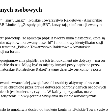
danych osobowych
y”, „nas”, „nasz”, „Polskie Towarzystwo Rakietowe - Amatorskie
pBB Limited”, „Zespoły phpBB”, korzystają z informacji zwanymi
t” powoduje, że aplikacja phpBB tworzy kilka ciasteczek, które są
tor użytkownika zwany „user-id” i anonimowy identyfikator sesji
den temat na „Polskie Towarzystwo Rakietowe - Amatorskie
cji na forum.
 oprogramowania phpBB, ale ich ten dokument nie dotyczy – ma on
ciebie do nas. Mogą być to między innymi posty napisane przez
torskie Konstrukcje Rakiet” zwane dalej „twoje konto” i posty
wania zwane dalej „twoje hasło” i osobisty aktywny adres e-mail
iet” są chronione przez prawa dotyczące ochrony danych osobowych
ie ich jest konieczne, czy nie. W każdym przypadku, masz
 włączenia lub wyłączenia wysyłania do ciebie automatycznie
Hasło to umożliwia dostęp do twojego konta na „Polskie Towarzystwo