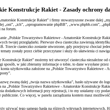
kie Konstrukcje Rakiet - Zasady ochrony 
Amatorskie Konstrukcje Rakiet” i firmy stowarzyszone zwane dalej „m
e dalej „oni”, „ich”, „oprogramowanie phpBB”, „www.phpbb.com”, „ph
i na forum.
ądanie „Polskie Towarzystwo Rakietowe - Amatorskie Konstrukcje Rakie
h twojej przeglądarki. Pierwsze dwa ciasteczka zawierają identyfika
BB. Trzecie ciasteczko zostanie utworzone, gdy przejrzysz chociaż je
tematy zostały przez ciebie przeczytane i służy do ułatwienia ci nawiga
e Konstrukcje Rakiet” możemy też utworzyć ciasteczka niezależne od
sposób, w jaki zbieramy informacje o tobie, to dane wysyłane przez 
konta użytkownika założone na „Polskie Towarzystwo Rakietowe - Ama
 posty”.
 nazwę zwaną dalej „twoja nazwa użytkownika”, hasło używane do logo
nta na „Polskie Towarzystwo Rakietowe - Amatorskie Konstrukcje Rak
dodatkowych informacji przy rejestracji, i to my ustalamy czy podan
e publicznie. Co więcej, w panelu zarządzania kontem masz możliwość
należy używać tego samego hasła na różnych witrynach internetowych. 