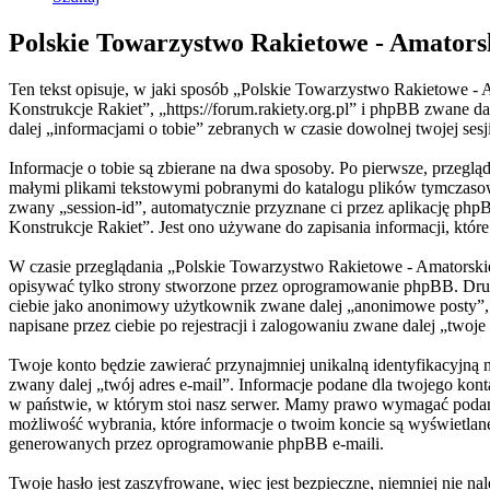
Polskie Towarzystwo Rakietowe - Amators
Ten tekst opisuje, w jaki sposób „Polskie Towarzystwo Rakietowe - 
Konstrukcje Rakiet”, „https://forum.rakiety.org.pl” i phpBB zwan
dalej „informacjami o tobie” zebranych w czasie dowolnej twojej sesj
Informacje o tobie są zbierane na dwa sposoby. Po pierwsze, przegl
małymi plikami tekstowymi pobranymi do katalogu plików tymczasowyc
zwany „session-id”, automatycznie przyznane ci przez aplikację php
Konstrukcje Rakiet”. Jest ono używane do zapisania informacji, które 
W czasie przeglądania „Polskie Towarzystwo Rakietowe - Amatorski
opisywać tylko strony stworzone przez oprogramowanie phpBB. Drugi 
ciebie jako anonimowy użytkownik zwane dalej „anonimowe posty”, 
napisane przez ciebie po rejestracji i zalogowaniu zwane dalej „twoje
Twoje konto będzie zawierać przynajmniej unikalną identyfikacyjną
zwany dalej „twój adres e-mail”. Informacje podane dla twojego ko
w państwie, w którym stoi nasz serwer. Mamy prawo wymagać podania 
możliwość wybrania, które informacje o twoim koncie są wyświetlan
generowanych przez oprogramowanie phpBB e-maili.
Twoje hasło jest zaszyfrowane, więc jest bezpieczne, niemniej nie 