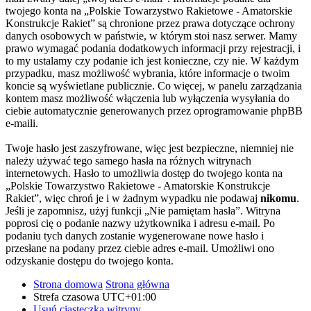
twojego konta na „Polskie Towarzystwo Rakietowe - Amatorskie
Konstrukcje Rakiet” są chronione przez prawa dotyczące ochrony
danych osobowych w państwie, w którym stoi nasz serwer. Mamy
prawo wymagać podania dodatkowych informacji przy rejestracji, i
to my ustalamy czy podanie ich jest konieczne, czy nie. W każdym
przypadku, masz możliwość wybrania, które informacje o twoim
koncie są wyświetlane publicznie. Co więcej, w panelu zarządzania
kontem masz możliwość włączenia lub wyłączenia wysyłania do
ciebie automatycznie generowanych przez oprogramowanie phpBB
e-maili.
Twoje hasło jest zaszyfrowane, więc jest bezpieczne, niemniej nie
należy używać tego samego hasła na różnych witrynach
internetowych. Hasło to umożliwia dostęp do twojego konta na
„Polskie Towarzystwo Rakietowe - Amatorskie Konstrukcje
Rakiet”, więc chroń je i w żadnym wypadku nie podawaj
nikomu
.
Jeśli je zapomnisz, użyj funkcji „Nie pamiętam hasła”. Witryna
poprosi cię o podanie nazwy użytkownika i adresu e-mail. Po
podaniu tych danych zostanie wygenerowane nowe hasło i
przesłane na podany przez ciebie adres e-mail. Umożliwi ono
odzyskanie dostępu do twojego konta.
Strona domowa
Strona główna
Strefa czasowa
UTC+01:00
Usuń ciasteczka witryny