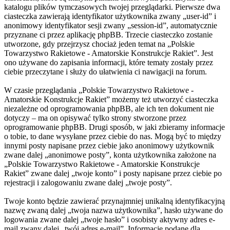
katalogu plików tymczasowych twojej przeglądarki. Pierwsze dwa
ciasteczka zawierają identyfikator użytkownika zwany „user-id” i
anonimowy identyfikator sesji zwany „session-id”, automatycznie
przyznane ci przez aplikację phpBB. Trzecie ciasteczko zostanie
utworzone, gdy przejrzysz chociaż jeden temat na „Polskie
Towarzystwo Rakietowe - Amatorskie Konstrukcje Rakiet”. Jest
ono używane do zapisania informacji, które tematy zostały przez
ciebie przeczytane i służy do ułatwienia ci nawigacji na forum.
W czasie przeglądania „Polskie Towarzystwo Rakietowe -
Amatorskie Konstrukcje Rakiet” możemy też utworzyć ciasteczka
niezależne od oprogramowania phpBB, ale ich ten dokument nie
dotyczy – ma on opisywać tylko strony stworzone przez
oprogramowanie phpBB. Drugi sposób, w jaki zbieramy informacje
o tobie, to dane wysyłane przez ciebie do nas. Mogą być to między
innymi posty napisane przez ciebie jako anonimowy użytkownik
zwane dalej „anonimowe posty”, konta użytkownika założone na
„Polskie Towarzystwo Rakietowe - Amatorskie Konstrukcje
Rakiet” zwane dalej „twoje konto” i posty napisane przez ciebie po
rejestracji i zalogowaniu zwane dalej „twoje posty”.
Twoje konto będzie zawierać przynajmniej unikalną identyfikacyjną
nazwę zwaną dalej „twoja nazwa użytkownika”, hasło używane do
logowania zwane dalej „twoje hasło” i osobisty aktywny adres e-
mail zwany dalej „twój adres e-mail”. Informacje podane dla