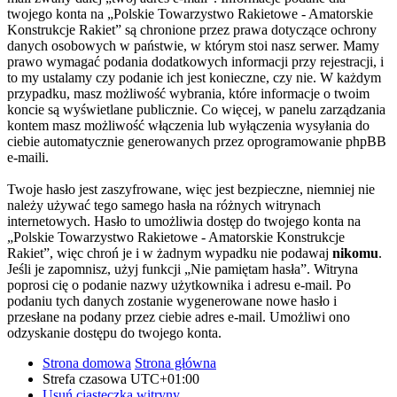
twojego konta na „Polskie Towarzystwo Rakietowe - Amatorskie
Konstrukcje Rakiet” są chronione przez prawa dotyczące ochrony
danych osobowych w państwie, w którym stoi nasz serwer. Mamy
prawo wymagać podania dodatkowych informacji przy rejestracji, i
to my ustalamy czy podanie ich jest konieczne, czy nie. W każdym
przypadku, masz możliwość wybrania, które informacje o twoim
koncie są wyświetlane publicznie. Co więcej, w panelu zarządzania
kontem masz możliwość włączenia lub wyłączenia wysyłania do
ciebie automatycznie generowanych przez oprogramowanie phpBB
e-maili.
Twoje hasło jest zaszyfrowane, więc jest bezpieczne, niemniej nie
należy używać tego samego hasła na różnych witrynach
internetowych. Hasło to umożliwia dostęp do twojego konta na
„Polskie Towarzystwo Rakietowe - Amatorskie Konstrukcje
Rakiet”, więc chroń je i w żadnym wypadku nie podawaj
nikomu
.
Jeśli je zapomnisz, użyj funkcji „Nie pamiętam hasła”. Witryna
poprosi cię o podanie nazwy użytkownika i adresu e-mail. Po
podaniu tych danych zostanie wygenerowane nowe hasło i
przesłane na podany przez ciebie adres e-mail. Umożliwi ono
odzyskanie dostępu do twojego konta.
Strona domowa
Strona główna
Strefa czasowa
UTC+01:00
Usuń ciasteczka witryny