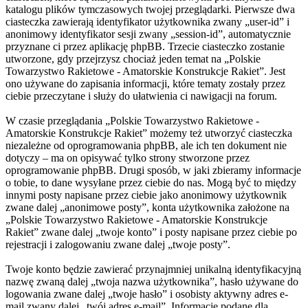
katalogu plików tymczasowych twojej przeglądarki. Pierwsze dwa
ciasteczka zawierają identyfikator użytkownika zwany „user-id” i
anonimowy identyfikator sesji zwany „session-id”, automatycznie
przyznane ci przez aplikację phpBB. Trzecie ciasteczko zostanie
utworzone, gdy przejrzysz chociaż jeden temat na „Polskie
Towarzystwo Rakietowe - Amatorskie Konstrukcje Rakiet”. Jest
ono używane do zapisania informacji, które tematy zostały przez
ciebie przeczytane i służy do ułatwienia ci nawigacji na forum.
W czasie przeglądania „Polskie Towarzystwo Rakietowe -
Amatorskie Konstrukcje Rakiet” możemy też utworzyć ciasteczka
niezależne od oprogramowania phpBB, ale ich ten dokument nie
dotyczy – ma on opisywać tylko strony stworzone przez
oprogramowanie phpBB. Drugi sposób, w jaki zbieramy informacje
o tobie, to dane wysyłane przez ciebie do nas. Mogą być to między
innymi posty napisane przez ciebie jako anonimowy użytkownik
zwane dalej „anonimowe posty”, konta użytkownika założone na
„Polskie Towarzystwo Rakietowe - Amatorskie Konstrukcje
Rakiet” zwane dalej „twoje konto” i posty napisane przez ciebie po
rejestracji i zalogowaniu zwane dalej „twoje posty”.
Twoje konto będzie zawierać przynajmniej unikalną identyfikacyjną
nazwę zwaną dalej „twoja nazwa użytkownika”, hasło używane do
logowania zwane dalej „twoje hasło” i osobisty aktywny adres e-
mail zwany dalej „twój adres e-mail”. Informacje podane dla