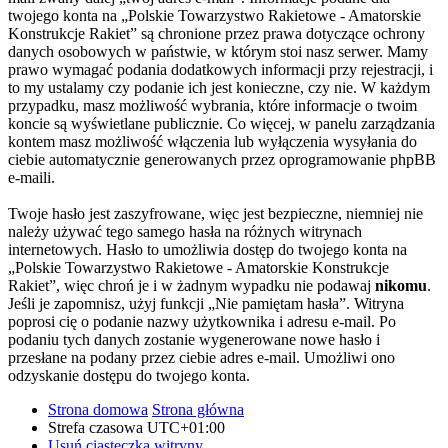
twojego konta na „Polskie Towarzystwo Rakietowe - Amatorskie
Konstrukcje Rakiet” są chronione przez prawa dotyczące ochrony
danych osobowych w państwie, w którym stoi nasz serwer. Mamy
prawo wymagać podania dodatkowych informacji przy rejestracji, i
to my ustalamy czy podanie ich jest konieczne, czy nie. W każdym
przypadku, masz możliwość wybrania, które informacje o twoim
koncie są wyświetlane publicznie. Co więcej, w panelu zarządzania
kontem masz możliwość włączenia lub wyłączenia wysyłania do
ciebie automatycznie generowanych przez oprogramowanie phpBB
e-maili.
Twoje hasło jest zaszyfrowane, więc jest bezpieczne, niemniej nie
należy używać tego samego hasła na różnych witrynach
internetowych. Hasło to umożliwia dostęp do twojego konta na
„Polskie Towarzystwo Rakietowe - Amatorskie Konstrukcje
Rakiet”, więc chroń je i w żadnym wypadku nie podawaj
nikomu
.
Jeśli je zapomnisz, użyj funkcji „Nie pamiętam hasła”. Witryna
poprosi cię o podanie nazwy użytkownika i adresu e-mail. Po
podaniu tych danych zostanie wygenerowane nowe hasło i
przesłane na podany przez ciebie adres e-mail. Umożliwi ono
odzyskanie dostępu do twojego konta.
Strona domowa
Strona główna
Strefa czasowa
UTC+01:00
Usuń ciasteczka witryny