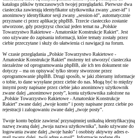
katalogu plików tymczasowych twojej przeglądarki. Pierwsze dwa
ciasteczka zawierają identyfikator użytkownika zwany „user-id” i
anonimowy identyfikator sesji zwany „session-id”, automatycznie
przyznane ci przez aplikację phpBB. Trzecie ciasteczko zostanie
utworzone, gdy przejrzysz chociaż jeden temat na „Polskie
Towarzystwo Rakietowe - Amatorskie Konstrukcje Rakiet”. Jest
ono używane do zapisania informacji, które tematy zostały przez
ciebie przeczytane i służy do ułatwienia ci nawigacji na forum.
W czasie przeglądania „Polskie Towarzystwo Rakietowe -
Amatorskie Konstrukcje Rakiet” możemy też utworzyć ciasteczka
niezależne od oprogramowania phpBB, ale ich ten dokument nie
dotyczy – ma on opisywać tylko strony stworzone przez
oprogramowanie phpBB. Drugi sposób, w jaki zbieramy informacje
o tobie, to dane wysyłane przez ciebie do nas. Mogą być to między
innymi posty napisane przez ciebie jako anonimowy użytkownik
zwane dalej „anonimowe posty”, konta użytkownika założone na
„Polskie Towarzystwo Rakietowe - Amatorskie Konstrukcje
Rakiet” zwane dalej „twoje konto” i posty napisane przez ciebie po
rejestracji i zalogowaniu zwane dalej „twoje posty”.
Twoje konto będzie zawierać przynajmniej unikalną identyfikacyjną
nazwę zwaną dalej „twoja nazwa użytkownika”, hasło używane do
logowania zwane dalej „twoje hasło” i osobisty aktywny adres e-
mail zwany dalej „twój adres e-mail”. Informacje podane dla