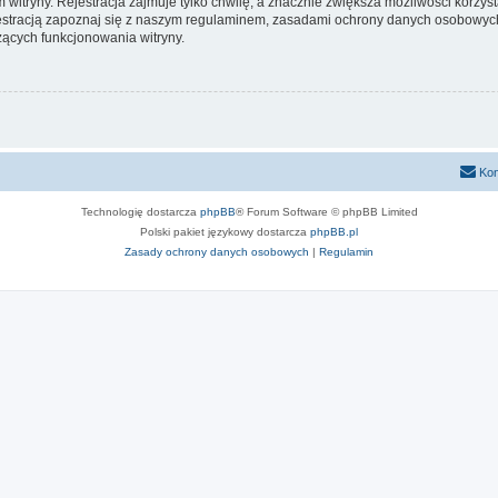
itryny. Rejestracja zajmuje tylko chwilę, a znacznie zwiększa możliwości korzyst
stracją zapoznaj się z naszym regulaminem, zasadami ochrony danych osobowych
ących funkcjonowania witryny.
Kon
Technologię dostarcza
phpBB
® Forum Software © phpBB Limited
Polski pakiet językowy dostarcza
phpBB.pl
Zasady ochrony danych osobowych
|
Regulamin