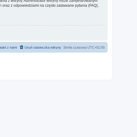
ania z witryny. Administrator witryny może zarejestrowanym
 oraz z odpowiedziami na często zadawane pytania (FAQ),
takt z nami
Usuń ciasteczka witryny
Strefa czasowa
UTC+01:00