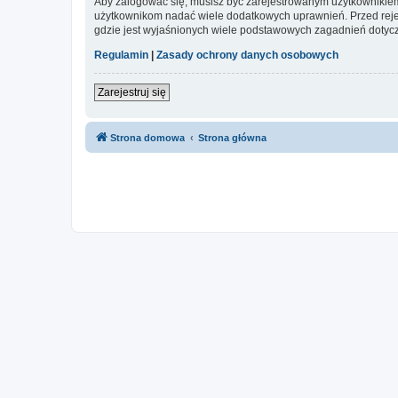
Aby zalogować się, musisz być zarejestrowanym użytkownikiem w
użytkownikom nadać wiele dodatkowych uprawnień. Przed reje
gdzie jest wyjaśnionych wiele podstawowych zagadnień dotycz
Regulamin
|
Zasady ochrony danych osobowych
Zarejestruj się
Strona domowa
Strona główna