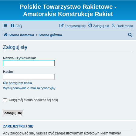
Polskie Towarzystwo Rakietowe -
Amatorskie Konstrukcje Rakiet
FAQ
Zarejestruj się
Zaloguj się
Dark mode
S
Strona domowa
Strona główna
z
Zaloguj się
u
k
Nazwa użytkownika:
a
j
Hasło:
Nie pamiętam hasła
Wyślij ponownie e-mail aktywacyjny
Ukryj mój status podczas tej sesji
ZAREJESTRUJ SIĘ
Aby zalogować się, musisz być zarejestrowanym użytkownikiem witryny.