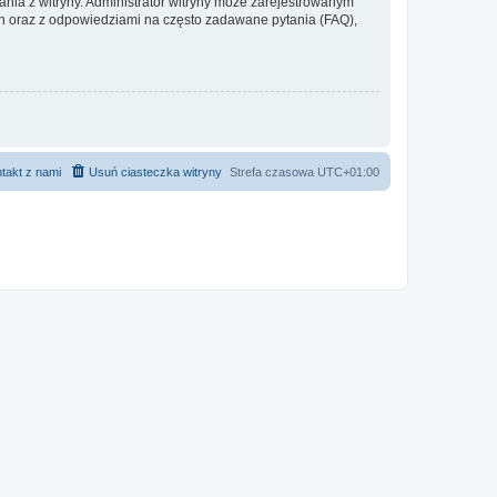
ania z witryny. Administrator witryny może zarejestrowanym
 oraz z odpowiedziami na często zadawane pytania (FAQ),
takt z nami
Usuń ciasteczka witryny
Strefa czasowa
UTC+01:00