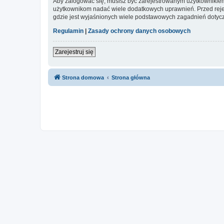
Aby zalogować się, musisz być zarejestrowanym użytkownikiem w
użytkownikom nadać wiele dodatkowych uprawnień. Przed reje
gdzie jest wyjaśnionych wiele podstawowych zagadnień dotycz
Regulamin
|
Zasady ochrony danych osobowych
Zarejestruj się
Strona domowa
Strona główna