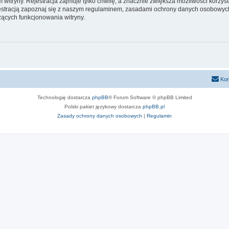
itryny. Rejestracja zajmuje tylko chwilę, a znacznie zwiększa możliwości korzyst
stracją zapoznaj się z naszym regulaminem, zasadami ochrony danych osobowych
ących funkcjonowania witryny.
Kon
Technologię dostarcza
phpBB
® Forum Software © phpBB Limited
Polski pakiet językowy dostarcza
phpBB.pl
Zasady ochrony danych osobowych
|
Regulamin