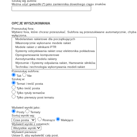
Szukaj wg autora:
Można użyć gwiazdki (*) jako zamiennika dowolnego ciągu znaków.
OPCJE WYSZUKIWANIA
Przeszukaj fora:
Wybierz fora, które chcesz przeszukać. Subfora są przeszukiwane automatycznie, chyba ż
wyłączona.
Przeszukaj subfora:
Tak
Nie
Szukaj w:
Temat i treść posta
Tylko treść posta
Tylko tytuły tematów
Tylko pierwszy post tematu
Wyświetl wyniki jako:
Posty
Tematy
Sortuj wyniki wg:
Rosnąco
Malejąco
Wyświetl wyniki z ostatnich:
Wyświetl pierwsze:
Ustaw 0, aby wyświetlić cały post.