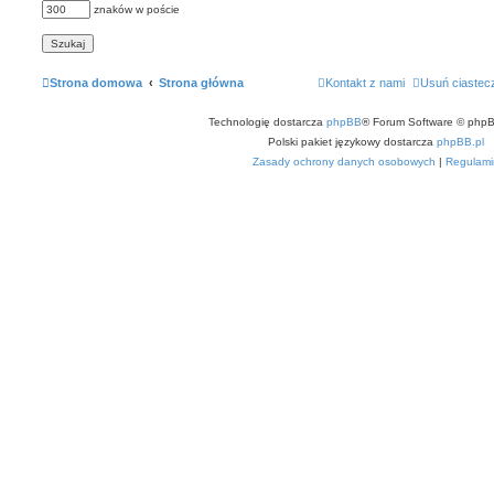
znaków w poście
Strona domowa
Strona główna
Kontakt z nami
Usuń ciastec
Technologię dostarcza
phpBB
® Forum Software © phpB
Polski pakiet językowy dostarcza
phpBB.pl
Zasady ochrony danych osobowych
|
Regulami