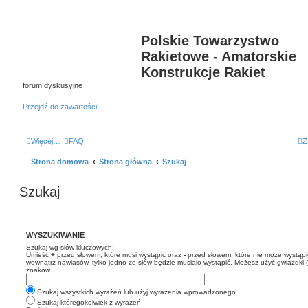
Polskie Towarzystwo
Rakietowe - Amatorskie
Konstrukcje Rakiet
forum dyskusyjne
Przejdź do zawartości
Więcej…
FAQ
Z
Strona domowa
Strona główna
Szukaj
Szukaj
WYSZUKIWANIE
Szukaj wg słów kluczowych:
Umieść
+
przed słowem, które musi wystąpić oraz
-
przed słowem, które nie może wystąpić
wewnątrz nawiasów, tylko jedno ze słów będzie musiało wystąpić. Możesz użyć gwiazdki 
znaków.
Szukaj wszystkich wyrażeń lub użyj wyrażenia wprowadzonego
Szukaj któregokolwiek z wyrażeń