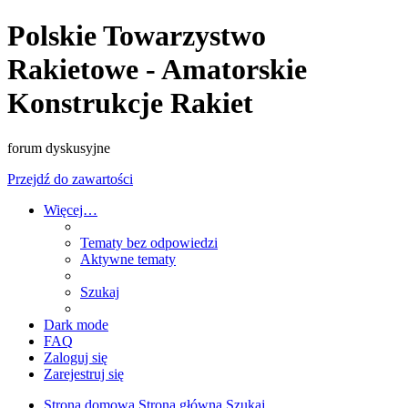
Polskie Towarzystwo
Rakietowe - Amatorskie
Konstrukcje Rakiet
forum dyskusyjne
Przejdź do zawartości
Więcej…
Tematy bez odpowiedzi
Aktywne tematy
Szukaj
Dark mode
FAQ
Zaloguj się
Zarejestruj się
Strona domowa
Strona główna
Szukaj