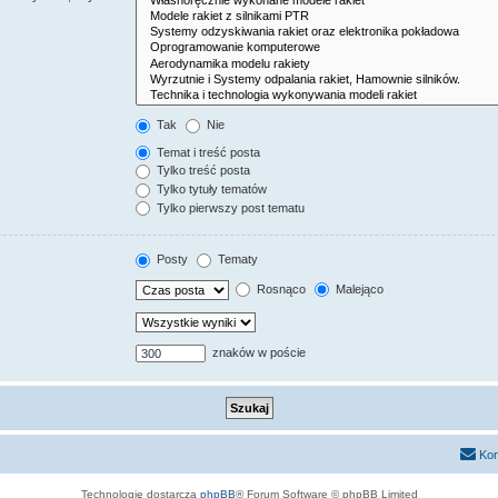
Tak
Nie
Temat i treść posta
Tylko treść posta
Tylko tytuły tematów
Tylko pierwszy post tematu
Posty
Tematy
Rosnąco
Malejąco
znaków w poście
Kon
Technologię dostarcza
phpBB
® Forum Software © phpBB Limited