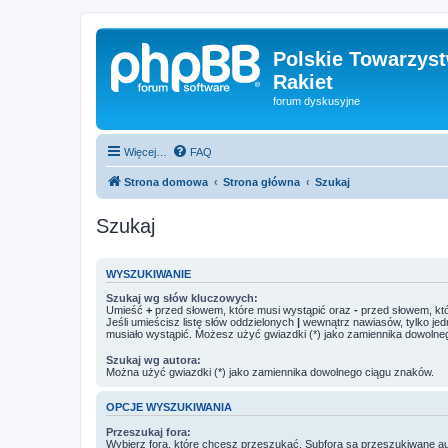
Polskie Towarzyst
Rakiet
forum dyskusyjne
Więcej…
FAQ
Strona domowa
Strona główna
Szukaj
Szukaj
WYSZUKIWANIE
Szukaj wg słów kluczowych:
Umieść
+
przed słowem, które musi wystąpić oraz
-
przed słowem, któ
Jeśli umieścisz listę słów oddzielonych
|
wewnątrz nawiasów, tylko jed
musiało wystąpić. Możesz użyć gwiazdki (*) jako zamiennika dowolne
Szukaj wg autora:
Można użyć gwiazdki (*) jako zamiennika dowolnego ciągu znaków.
OPCJE WYSZUKIWANIA
Przeszukaj fora:
Wybierz fora, które chcesz przeszukać. Subfora są przeszukiwane a