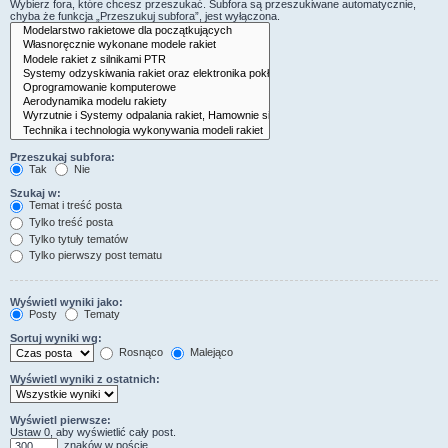
Wybierz fora, które chcesz przeszukać. Subfora są przeszukiwane automatycznie,
chyba że funkcja „Przeszukuj subfora”, jest wyłączona.
Przeszukaj subfora:
Tak
Nie
Szukaj w:
Temat i treść posta
Tylko treść posta
Tylko tytuły tematów
Tylko pierwszy post tematu
Wyświetl wyniki jako:
Posty
Tematy
Sortuj wyniki wg:
Rosnąco
Malejąco
Wyświetl wyniki z ostatnich:
Wyświetl pierwsze:
Ustaw 0, aby wyświetlić cały post.
znaków w poście