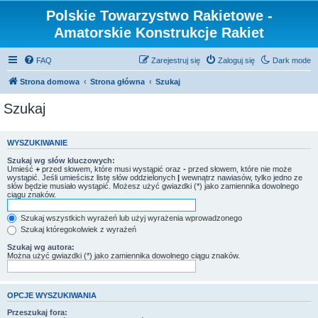
Polskie Towarzystwo Rakietowe -
Amatorskie Konstrukcje Rakiet
FAQ
Zarejestruj się
Zaloguj się
Dark mode
Strona domowa
Strona główna
Szukaj
Szukaj
WYSZUKIWANIE
Szukaj wg słów kluczowych:
Umieść
+
przed słowem, które musi wystąpić oraz
-
przed słowem, które nie może
wystąpić. Jeśli umieścisz listę słów oddzielonych
|
wewnątrz nawiasów, tylko jedno ze
słów będzie musiało wystąpić. Możesz użyć gwiazdki (*) jako zamiennika dowolnego
ciągu znaków.
Szukaj wszystkich wyrażeń lub użyj wyrażenia wprowadzonego
Szukaj któregokolwiek z wyrażeń
Szukaj wg autora:
Można użyć gwiazdki (*) jako zamiennika dowolnego ciągu znaków.
OPCJE WYSZUKIWANIA
Przeszukaj fora: