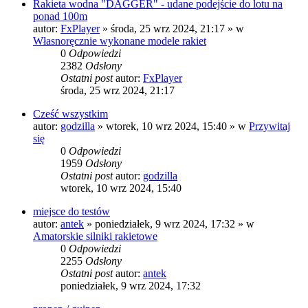
Rakieta wodna "DAGGER" - udane podejście do lotu na
ponad 100m
autor:
FxPlayer
»
środa, 25 wrz 2024, 21:17
» w
Własnoręcznie wykonane modele rakiet
0
Odpowiedzi
2382
Odsłony
Ostatni post
autor:
FxPlayer
środa, 25 wrz 2024, 21:17
Cześć wszystkim
autor:
godzilla
»
wtorek, 10 wrz 2024, 15:40
» w
Przywitaj
się
0
Odpowiedzi
1959
Odsłony
Ostatni post
autor:
godzilla
wtorek, 10 wrz 2024, 15:40
miejsce do testów
autor:
antek
»
poniedziałek, 9 wrz 2024, 17:32
» w
Amatorskie silniki rakietowe
0
Odpowiedzi
2255
Odsłony
Ostatni post
autor:
antek
poniedziałek, 9 wrz 2024, 17:32