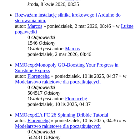
środa, 8 kwie 2026, 08:35
Rozważam instalację silnika krokowego i Arduino do
sterowania nim.
autor:
Marcos
»
poniedziałek, 2 mar 2026, 08:46
» w
Luźne
pogawędki
0
Odpowiedzi
1546
Odsłony
Ostatni post
autor:
Marcos
poniedziałek, 2 mar 2026, 08:46
MMOexp:Monopoly GO-Boosting Your Progress in
Sunshine Express
autor:
Florencehg
»
poniedziałek, 10 lis 2025, 04:37
» w
Modelarstwo rakietowe dla początkujących
0
Odpowiedzi
504517
Odsłony
Ostatni post
autor:
Florencehg
poniedziałek, 10 lis 2025, 04:37
MMOexp:EA FC 26 Spinning Dribble Tutorial
autor:
Florencehg
»
poniedziałek, 10 lis 2025, 04:36
» w
Modelarstwo rakietowe dla początkujących
0
Odpowiedzi
542431
Odsłony