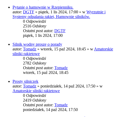
Pytanie o hamownie w Rzepienniku.
autor:
DGTF
»
piątek, 1 lis 2024, 17:00
» w
Wyrzutnie i
Systemy odpalania rakiet, Hamownie silników.
0
Odpowiedzi
2516
Odsłony
Ostatni post
autor:
DGTF
piątek, 1 lis 2024, 17:00
Silnik wodny proszę o porady
autor:
Tomadz
»
wtorek, 15 paź 2024, 18:45
» w
Amatorskie
silniki rakietowe
0
Odpowiedzi
2782
Odsłony
Ostatni post
autor:
Tomadz
wtorek, 15 paź 2024, 18:45
Prosty silniczek
autor:
Tomadz
»
poniedziałek, 14 paź 2024, 17:50
» w
Amatorskie silniki rakietowe
0
Odpowiedzi
2419
Odsłony
Ostatni post
autor:
Tomadz
poniedziałek, 14 paź 2024, 17:50