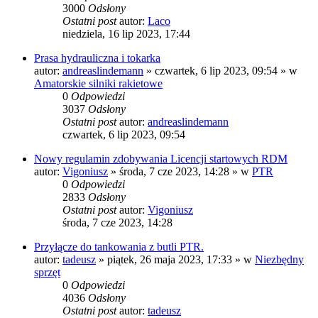
3000
Odsłony
Ostatni post
autor:
Laco
niedziela, 16 lip 2023, 17:44
Prasa hydrauliczna i tokarka
autor:
andreaslindemann
»
czwartek, 6 lip 2023, 09:54
» w
Amatorskie silniki rakietowe
0
Odpowiedzi
3037
Odsłony
Ostatni post
autor:
andreaslindemann
czwartek, 6 lip 2023, 09:54
Nowy regulamin zdobywania Licencji startowych RDM
autor:
Vigoniusz
»
środa, 7 cze 2023, 14:28
» w
PTR
0
Odpowiedzi
2833
Odsłony
Ostatni post
autor:
Vigoniusz
środa, 7 cze 2023, 14:28
Przyłącze do tankowania z butli PTR.
autor:
tadeusz
»
piątek, 26 maja 2023, 17:33
» w
Niezbędny
sprzęt
0
Odpowiedzi
4036
Odsłony
Ostatni post
autor:
tadeusz