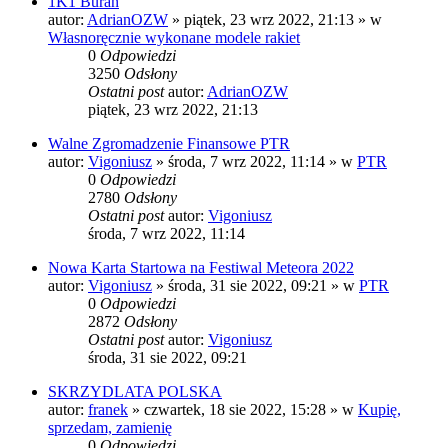
1K1 Buran
autor:
AdrianOZW
»
piątek, 23 wrz 2022, 21:13
» w
Własnoręcznie wykonane modele rakiet
0
Odpowiedzi
3250
Odsłony
Ostatni post
autor:
AdrianOZW
piątek, 23 wrz 2022, 21:13
Walne Zgromadzenie Finansowe PTR
autor:
Vigoniusz
»
środa, 7 wrz 2022, 11:14
» w
PTR
0
Odpowiedzi
2780
Odsłony
Ostatni post
autor:
Vigoniusz
środa, 7 wrz 2022, 11:14
Nowa Karta Startowa na Festiwal Meteora 2022
autor:
Vigoniusz
»
środa, 31 sie 2022, 09:21
» w
PTR
0
Odpowiedzi
2872
Odsłony
Ostatni post
autor:
Vigoniusz
środa, 31 sie 2022, 09:21
SKRZYDLATA POLSKA
autor:
franek
»
czwartek, 18 sie 2022, 15:28
» w
Kupię,
sprzedam, zamienię
0
Odpowiedzi