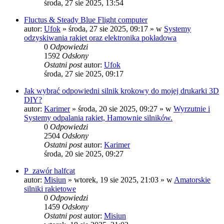
środa, 27 sie 2025, 13:54
Fluctus & Steady Blue Flight computer
autor:
Ufok
»
środa, 27 sie 2025, 09:17
» w
Systemy
odzyskiwania rakiet oraz elektronika pokładowa
0
Odpowiedzi
1592
Odsłony
Ostatni post
autor:
Ufok
środa, 27 sie 2025, 09:17
Jak wybrać odpowiedni silnik krokowy do mojej drukarki 3D
DIY?
autor:
Karimer
»
środa, 20 sie 2025, 09:27
» w
Wyrzutnie i
Systemy odpalania rakiet, Hamownie silników.
0
Odpowiedzi
2504
Odsłony
Ostatni post
autor:
Karimer
środa, 20 sie 2025, 09:27
P_zawór halfcat
autor:
Misiun
»
wtorek, 19 sie 2025, 21:03
» w
Amatorskie
silniki rakietowe
0
Odpowiedzi
1459
Odsłony
Ostatni post
autor:
Misiun