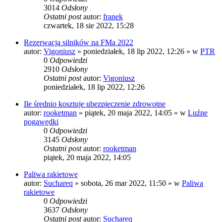
3014
Odsłony
Ostatni post
autor:
franek
czwartek, 18 sie 2022, 15:28
Rezerwacja silników na FMa 2022
autor:
Vigoniusz
»
poniedziałek, 18 lip 2022, 12:26
» w
PTR
0
Odpowiedzi
2910
Odsłony
Ostatni post
autor:
Vigoniusz
poniedziałek, 18 lip 2022, 12:26
Ile średnio kosztuje ubezpieczenie zdrowotne
autor:
rooketman
»
piątek, 20 maja 2022, 14:05
» w
Luźne
pogawędki
0
Odpowiedzi
3145
Odsłony
Ostatni post
autor:
rooketman
piątek, 20 maja 2022, 14:05
Paliwa rakietowe
autor:
Suchareq
»
sobota, 26 mar 2022, 11:50
» w
Paliwa
rakietowe
0
Odpowiedzi
3637
Odsłony
Ostatni post
autor:
Suchareq