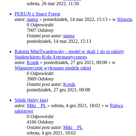
sobota, 26 mar 2022, 11:50
PERUN z Space Forest
autor:
stansz
»
poniedziałek, 14 mar 2022, 15:13
» w
Historia
0
Odpowiedzi
7007
Odsłony
Ostatni post
autor:
stansz
poniedziałek, 14 mar 2022, 15:13
Rakieta MiniTwardowsky - model w skali 1 do pi rakiety
Studenckiego Koła Astronautycznego
autor:
Konik
»
poniedziałek, 27 gru 2021, 00:08
» w
Własnoręcznie wykonane modele rakiet
0
Odpowiedzi
3969
Odsłony
Ostatni post
autor:
Konik
poniedziałek, 27 gru 2021, 00:08
Silnik (który lata)
autor:
Miki__PL
»
sobota, 4 gru 2021, 18:02
» w
Paliwa
rakietowe
0
Odpowiedzi
4166
Odsłony
Ostatni post
autor:
Miki__PL
sobota, 4 gru 2021, 18:02