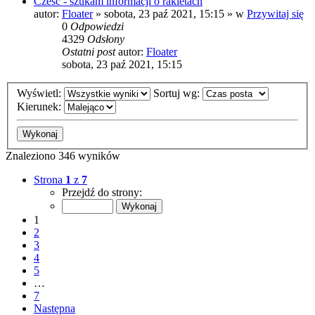
Cześć - szukam informacji o rakietach
autor:
Floater
»
sobota, 23 paź 2021, 15:15
» w
Przywitaj się
0
Odpowiedzi
4329
Odsłony
Ostatni post
autor:
Floater
sobota, 23 paź 2021, 15:15
Wyświetl:
Sortuj wg:
Kierunek:
Znaleziono 346 wyników
Strona
1
z
7
Przejdź do strony:
1
2
3
4
5
…
7
Następna