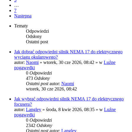
…
7
Następna
Tematy
Odpowiedzi
Odsłony
Ostatni post
Jak dobrać odpowiedni silnik NEMA 17 do elektrycznego
wyciągu okularowego?
autor:
Naomi
»
wtorek, 30 cze 2026, 08:42
» w
Luźne
pogawędki
0
Odpowiedzi
473
Odsłony
Ostatni post
autor:
Naomi
wtorek, 30 cze 2026, 08:42
Jak wybrać odpowiedni silnik NEMA 17 do elektrycznego
focusera?
autor:
Langley
»
środa, 8 kwie 2026, 08:35
» w
Luźne
pogawędki
0
Odpowiedzi
2342
Odsłony
Ostatni post
autor:
Langley