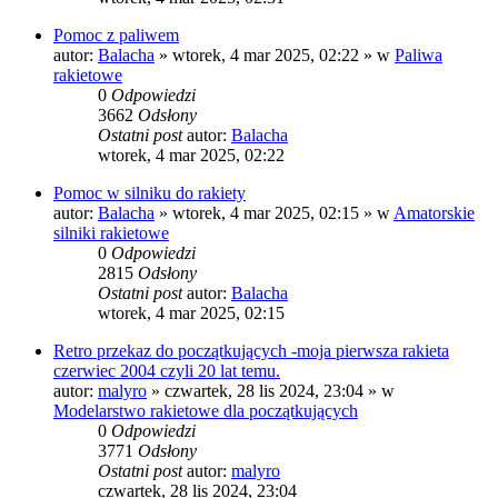
Pomoc z paliwem
autor:
Balacha
»
wtorek, 4 mar 2025, 02:22
» w
Paliwa
rakietowe
0
Odpowiedzi
3662
Odsłony
Ostatni post
autor:
Balacha
wtorek, 4 mar 2025, 02:22
Pomoc w silniku do rakiety
autor:
Balacha
»
wtorek, 4 mar 2025, 02:15
» w
Amatorskie
silniki rakietowe
0
Odpowiedzi
2815
Odsłony
Ostatni post
autor:
Balacha
wtorek, 4 mar 2025, 02:15
Retro przekaz do początkujących -moja pierwsza rakieta
czerwiec 2004 czyli 20 lat temu.
autor:
malyro
»
czwartek, 28 lis 2024, 23:04
» w
Modelarstwo rakietowe dla początkujących
0
Odpowiedzi
3771
Odsłony
Ostatni post
autor:
malyro
czwartek, 28 lis 2024, 23:04