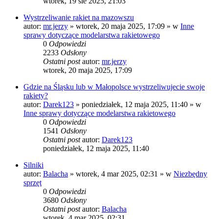
wtorek, 19 sie 2025, 21:03
Wystrzeliwanie rakiet na mazowszu
autor:
mr.jerzy
»
wtorek, 20 maja 2025, 17:09
» w
Inne
sprawy dotyczące modelarstwa rakietowego
0
Odpowiedzi
2233
Odsłony
Ostatni post
autor:
mr.jerzy
wtorek, 20 maja 2025, 17:09
Gdzie na Śląsku lub w Małopolsce wystrzeliwujecie swoje
rakiety?
autor:
Darek123
»
poniedziałek, 12 maja 2025, 11:40
» w
Inne sprawy dotyczące modelarstwa rakietowego
0
Odpowiedzi
1541
Odsłony
Ostatni post
autor:
Darek123
poniedziałek, 12 maja 2025, 11:40
Silniki
autor:
Balacha
»
wtorek, 4 mar 2025, 02:31
» w
Niezbędny
sprzęt
0
Odpowiedzi
3680
Odsłony
Ostatni post
autor:
Balacha
wtorek, 4 mar 2025, 02:31