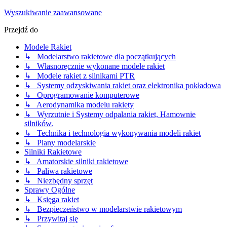
Wyszukiwanie zaawansowane
Przejdź do
Modele Rakiet
↳ Modelarstwo rakietowe dla początkujących
↳ Własnoręcznie wykonane modele rakiet
↳ Modele rakiet z silnikami PTR
↳ Systemy odzyskiwania rakiet oraz elektronika pokładowa
↳ Oprogramowanie komputerowe
↳ Aerodynamika modelu rakiety
↳ Wyrzutnie i Systemy odpalania rakiet, Hamownie
silników.
↳ Technika i technologia wykonywania modeli rakiet
↳ Plany modelarskie
Silniki Rakietowe
↳ Amatorskie silniki rakietowe
↳ Paliwa rakietowe
↳ Niezbędny sprzęt
Sprawy Ogólne
↳ Księga rakiet
↳ Bezpieczeństwo w modelarstwie rakietowym
↳ Przywitaj się