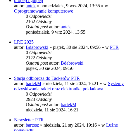
propep / guipep
autor:
antek
»
poniedziałek, 9 wrz 2024, 13:55
» w
Oprogramowanie komputerowe
0
Odpowiedzi
2162
Odsłony
Ostatni post
autor:
antek
poniedziałek, 9 wrz 2024, 13:55
LRE 2025
autor:
Bdabrowski
»
piątek, 30 sie 2024, 09:56
» w
PTR
0
Odpowiedzi
2122
Odsłony
Ostatni post
autor:
Bdabrowski
piątek, 30 sie 2024, 09:56
Stacja odbiorcza do Tackerów PTR
autor:
bartekM
»
niedziela, 11 sie 2024, 16:21
» w
Systemy
odzyskiwania rakiet oraz elektronika pokładowa
0
Odpowiedzi
2923
Odsłony
Ostatni post
autor:
bartekM
niedziela, 11 sie 2024, 16:21
Newsletter PTR
autor:
bartosz
»
niedziela, 21 sty 2024, 19:16
» w
Luźne
pogawędki