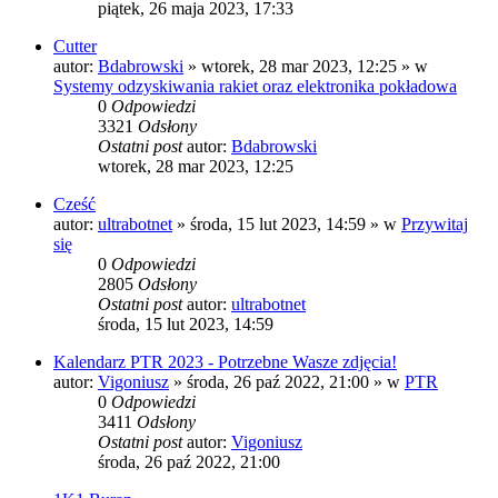
piątek, 26 maja 2023, 17:33
Cutter
autor:
Bdabrowski
»
wtorek, 28 mar 2023, 12:25
» w
Systemy odzyskiwania rakiet oraz elektronika pokładowa
0
Odpowiedzi
3321
Odsłony
Ostatni post
autor:
Bdabrowski
wtorek, 28 mar 2023, 12:25
Cześć
autor:
ultrabotnet
»
środa, 15 lut 2023, 14:59
» w
Przywitaj
się
0
Odpowiedzi
2805
Odsłony
Ostatni post
autor:
ultrabotnet
środa, 15 lut 2023, 14:59
Kalendarz PTR 2023 - Potrzebne Wasze zdjęcia!
autor:
Vigoniusz
»
środa, 26 paź 2022, 21:00
» w
PTR
0
Odpowiedzi
3411
Odsłony
Ostatni post
autor:
Vigoniusz
środa, 26 paź 2022, 21:00