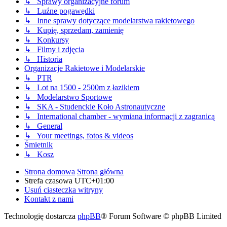
↳ Sprawy organizacyjne forum
↳ Luźne pogawędki
↳ Inne sprawy dotyczące modelarstwa rakietowego
↳ Kupię, sprzedam, zamienię
↳ Konkursy
↳ Filmy i zdjęcia
↳ Historia
Organizacje Rakietowe i Modelarskie
↳ PTR
↳ Lot na 1500 - 2500m z łazikiem
↳ Modelarstwo Sportowe
↳ SKA - Studenckie Koło Astronautyczne
↳ International chamber - wymiana informacji z zagranicą
↳ General
↳ Your meetings, fotos & videos
Śmietnik
↳ Kosz
Strona domowa
Strona główna
Strefa czasowa
UTC+01:00
Usuń ciasteczka witryny
Kontakt z nami
Technologię dostarcza
phpBB
® Forum Software © phpBB Limited