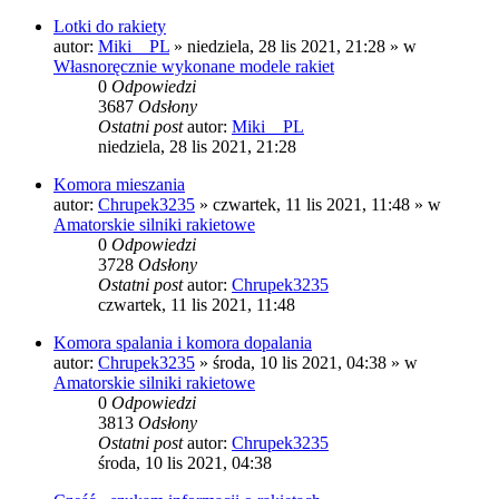
Lotki do rakiety
autor:
Miki__PL
»
niedziela, 28 lis 2021, 21:28
» w
Własnoręcznie wykonane modele rakiet
0
Odpowiedzi
3687
Odsłony
Ostatni post
autor:
Miki__PL
niedziela, 28 lis 2021, 21:28
Komora mieszania
autor:
Chrupek3235
»
czwartek, 11 lis 2021, 11:48
» w
Amatorskie silniki rakietowe
0
Odpowiedzi
3728
Odsłony
Ostatni post
autor:
Chrupek3235
czwartek, 11 lis 2021, 11:48
Komora spalania i komora dopalania
autor:
Chrupek3235
»
środa, 10 lis 2021, 04:38
» w
Amatorskie silniki rakietowe
0
Odpowiedzi
3813
Odsłony
Ostatni post
autor:
Chrupek3235
środa, 10 lis 2021, 04:38