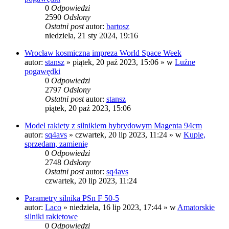
0
Odpowiedzi
2590
Odsłony
Ostatni post
autor:
bartosz
niedziela, 21 sty 2024, 19:16
Wrocław kosmiczna impreza World Space Week
autor:
stansz
»
piątek, 20 paź 2023, 15:06
» w
Luźne
pogawędki
0
Odpowiedzi
2797
Odsłony
Ostatni post
autor:
stansz
piątek, 20 paź 2023, 15:06
Model rakiety z silnikiem hybrydowym Magenta 94cm
autor:
sq4avs
»
czwartek, 20 lip 2023, 11:24
» w
Kupię,
sprzedam, zamienię
0
Odpowiedzi
2748
Odsłony
Ostatni post
autor:
sq4avs
czwartek, 20 lip 2023, 11:24
Parametry silnika PSn F 50-5
autor:
Laco
»
niedziela, 16 lip 2023, 17:44
» w
Amatorskie
silniki rakietowe
0
Odpowiedzi