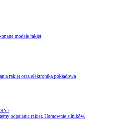
onane modele rakiet
nia rakiet oraz elektronika pokładowa
 DIY?
temy odpalania rakiet, Hamownie silników.