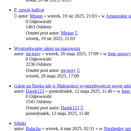
P_zawór halfcat
autor:
Misiun
»
wtorek, 19 sie 2025, 21:03
» w
Amatorskie si
0
Odpowiedzi
1463
Odsłony
Ostatni post
autor:
Misiun
wtorek, 19 sie 2025, 21:03
Wystrzeliwanie rakiet na mazowszu
autor:
mr.jerzy
»
wtorek, 20 maja 2025, 17:09
» w
Inne sprawy
0
Odpowiedzi
2236
Odsłony
Ostatni post
autor:
mr.jerzy
wtorek, 20 maja 2025, 17:09
Gdzie na Śląsku lub w Małopolsce wystrzeliwujecie swoje raki
autor:
Darek123
»
poniedziałek, 12 maja 2025, 11:40
» w
Inne
0
Odpowiedzi
1545
Odsłony
Ostatni post
autor:
Darek123
poniedziałek, 12 maja 2025, 11:40
Silniki
autor:
Balacha
»
wtorek, 4 mar 2025, 02:31
» w
Niezbędny spr