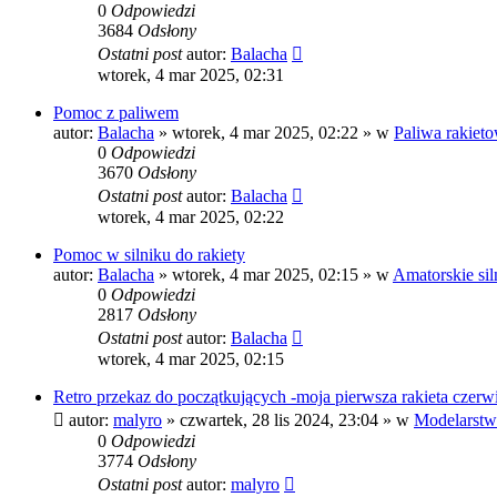
0
Odpowiedzi
3684
Odsłony
Ostatni post
autor:
Balacha
wtorek, 4 mar 2025, 02:31
Pomoc z paliwem
autor:
Balacha
»
wtorek, 4 mar 2025, 02:22
» w
Paliwa rakiet
0
Odpowiedzi
3670
Odsłony
Ostatni post
autor:
Balacha
wtorek, 4 mar 2025, 02:22
Pomoc w silniku do rakiety
autor:
Balacha
»
wtorek, 4 mar 2025, 02:15
» w
Amatorskie sil
0
Odpowiedzi
2817
Odsłony
Ostatni post
autor:
Balacha
wtorek, 4 mar 2025, 02:15
Retro przekaz do początkujących -moja pierwsza rakieta czerwi
autor:
malyro
»
czwartek, 28 lis 2024, 23:04
» w
Modelarstw
0
Odpowiedzi
3774
Odsłony
Ostatni post
autor:
malyro