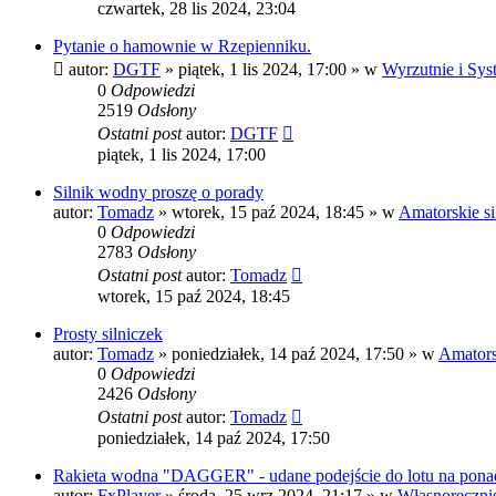
czwartek, 28 lis 2024, 23:04
Pytanie o hamownie w Rzepienniku.
autor:
DGTF
»
piątek, 1 lis 2024, 17:00
» w
Wyrzutnie i Sys
0
Odpowiedzi
2519
Odsłony
Ostatni post
autor:
DGTF
piątek, 1 lis 2024, 17:00
Silnik wodny proszę o porady
autor:
Tomadz
»
wtorek, 15 paź 2024, 18:45
» w
Amatorskie si
0
Odpowiedzi
2783
Odsłony
Ostatni post
autor:
Tomadz
wtorek, 15 paź 2024, 18:45
Prosty silniczek
autor:
Tomadz
»
poniedziałek, 14 paź 2024, 17:50
» w
Amatorsk
0
Odpowiedzi
2426
Odsłony
Ostatni post
autor:
Tomadz
poniedziałek, 14 paź 2024, 17:50
Rakieta wodna "DAGGER" - udane podejście do lotu na pon
autor:
FxPlayer
»
środa, 25 wrz 2024, 21:17
» w
Własnoręczni