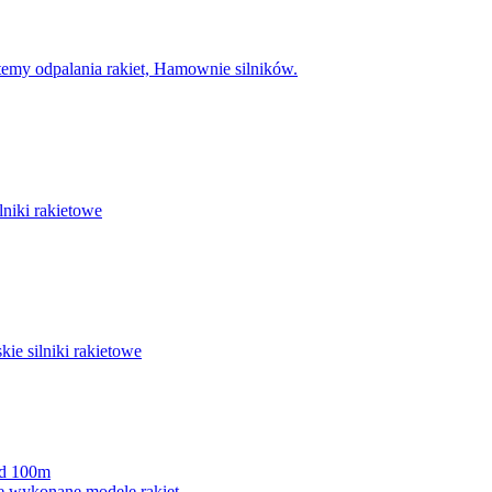
temy odpalania rakiet, Hamownie silników.
lniki rakietowe
ie silniki rakietowe
ad 100m
e wykonane modele rakiet