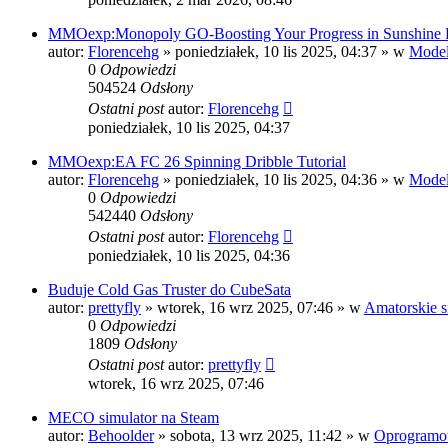
MMOexp:Monopoly GO-Boosting Your Progress in Sunshine 
autor:
Florencehg
»
poniedziałek, 10 lis 2025, 04:37
» w
Model
0
Odpowiedzi
504524
Odsłony
Ostatni post
autor:
Florencehg
poniedziałek, 10 lis 2025, 04:37
MMOexp:EA FC 26 Spinning Dribble Tutorial
autor:
Florencehg
»
poniedziałek, 10 lis 2025, 04:36
» w
Model
0
Odpowiedzi
542440
Odsłony
Ostatni post
autor:
Florencehg
poniedziałek, 10 lis 2025, 04:36
Buduje Cold Gas Truster do CubeSata
autor:
prettyfly
»
wtorek, 16 wrz 2025, 07:46
» w
Amatorskie s
0
Odpowiedzi
1809
Odsłony
Ostatni post
autor:
prettyfly
wtorek, 16 wrz 2025, 07:46
MECO simulator na Steam
autor:
Behoolder
»
sobota, 13 wrz 2025, 11:42
» w
Oprogramo