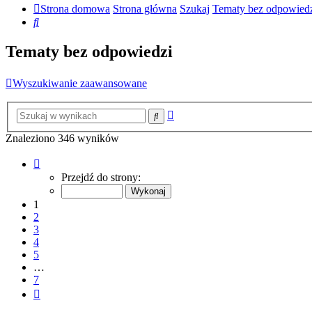
Strona domowa
Strona główna
Szukaj
Tematy bez odpowied
Szukaj
Tematy bez odpowiedzi
Wyszukiwanie zaawansowane
Wyszukiwanie
Szukaj
zaawansowane
Znaleziono 346 wyników
Strona
1
Przejdź do strony:
z
7
1
2
3
4
5
…
7
Następna