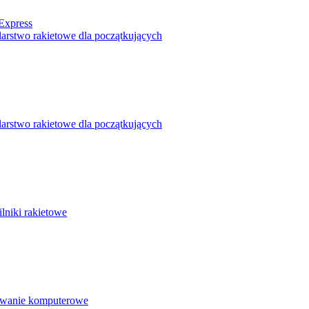
Express
arstwo rakietowe dla początkujących
arstwo rakietowe dla początkujących
ilniki rakietowe
wanie komputerowe