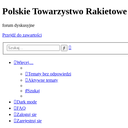
Polskie Towarzystwo Rakietowe
forum dyskusyjne
Przejdź do zawartości
Wyszukiwanie
Szukaj
zaawansowane
Więcej…
Tematy bez odpowiedzi
Aktywne tematy
Szukaj
Dark mode
FAQ
Zaloguj się
Zarejestruj się