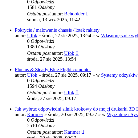
0
Odpowiedzi
1581
Odsłony
Ostatni post
autor:
Behoolder
sobota, 13 wrz 2025, 11:42
Pokrycie / malowanie chassis / lotek rakiety
autor:
Ufok
»
środa, 27 sie 2025, 13:54
» w
Własnoręcznie wyk
0
Odpowiedzi
1389
Odsłony
Ostatni post
autor:
Ufok
środa, 27 sie 2025, 13:54
Fluctus & Steady Blue Flight computer
autor:
Ufok
»
środa, 27 sie 2025, 09:17
» w
Systemy odzyskiwa
0
Odpowiedzi
1594
Odsłony
Ostatni post
autor:
Ufok
środa, 27 sie 2025, 09:17
Jak wybrać odpowiedni silnik krokowy do mojej drukarki 3D
autor:
Karimer
»
środa, 20 sie 2025, 09:27
» w
Wyrzutnie i Sys
0
Odpowiedzi
2510
Odsłony
Ostatni post
autor:
Karimer
środa, 20 sie 2025, 09:27