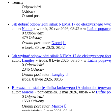
Tematy
Odpowiedzi
Odsłony
Ostatni post
Jak dobrać odpowiedni silnik NEMA 17 do elektrycznego wy
autor:
Naomi
»
wtorek, 30 cze 2026, 08:42
» w
Luźne pogawę
0
Odpowiedzi
479
Odsłony
Ostatni post
autor:
Naomi
wtorek, 30 cze 2026, 08:42
Jak wybrać odpowiedni silnik NEMA 17 do elektrycznego foc
autor:
Langley
»
środa, 8 kwie 2026, 08:35
» w
Luźne pogawę
0
Odpowiedzi
2346
Odsłony
Ostatni post
autor:
Langley
środa, 8 kwie 2026, 08:35
Rozważam instalację silnika krokowego i Arduino do sterowan
autor:
Marcos
»
poniedziałek, 2 mar 2026, 08:46
» w
Luźne po
0
Odpowiedzi
1550
Odsłony
Ostatni post
autor:
Marcos
poniedziałek, 2 mar 2026, 08:46