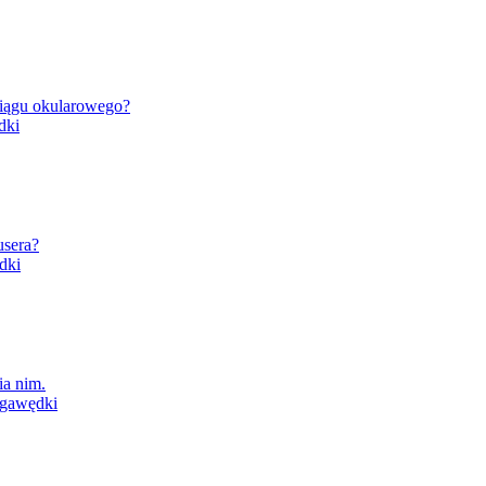
ciągu okularowego?
dki
usera?
dki
ia nim.
gawędki