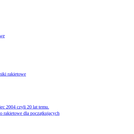
owe
niki rakietowe
ec 2004 czyli 20 lat temu.
o rakietowe dla początkujących