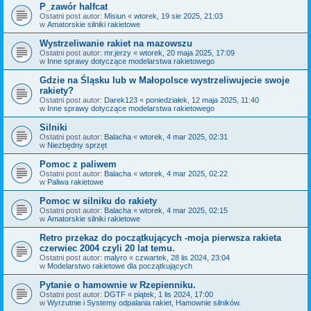
P_zawór halfcat
Ostatni post autor:
Misiun
«
wtorek, 19 sie 2025, 21:03
w
Amatorskie silniki rakietowe
Wystrzeliwanie rakiet na mazowszu
Ostatni post autor:
mr.jerzy
«
wtorek, 20 maja 2025, 17:09
w
Inne sprawy dotyczące modelarstwa rakietowego
Gdzie na Śląsku lub w Małopolsce wystrzeliwujecie swoje
rakiety?
Ostatni post autor:
Darek123
«
poniedziałek, 12 maja 2025, 11:40
w
Inne sprawy dotyczące modelarstwa rakietowego
Silniki
Ostatni post autor:
Balacha
«
wtorek, 4 mar 2025, 02:31
w
Niezbędny sprzęt
Pomoc z paliwem
Ostatni post autor:
Balacha
«
wtorek, 4 mar 2025, 02:22
w
Paliwa rakietowe
Pomoc w silniku do rakiety
Ostatni post autor:
Balacha
«
wtorek, 4 mar 2025, 02:15
w
Amatorskie silniki rakietowe
Retro przekaz do początkujących -moja pierwsza rakieta
czerwiec 2004 czyli 20 lat temu.
Ostatni post autor:
malyro
«
czwartek, 28 lis 2024, 23:04
w
Modelarstwo rakietowe dla początkujących
Pytanie o hamownie w Rzepienniku.
Ostatni post autor:
DGTF
«
piątek, 1 lis 2024, 17:00
w
Wyrzutnie i Systemy odpalania rakiet, Hamownie silników.