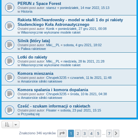
PERUN z Space Forest
Ostatni post autor:
stansz
«
poniedziałek, 14 mar 2022, 15:13
w
Historia
Rakieta MiniTwardowsky - model w skali 1 do pi rakiety
Studenckiego Koła Astronautycznego
Ostatni post autor:
Konik
«
poniedziałek, 27 gru 2021, 00:08
w
Własnoręcznie wykonane modele rakiet
Silnik (który lata)
Ostatni post autor:
Miki__PL
«
sobota, 4 gru 2021, 18:02
w
Paliwa rakietowe
Lotki do rakiety
Ostatni post autor:
Miki__PL
«
niedziela, 28 lis 2021, 21:28
w
Własnoręcznie wykonane modele rakiet
Komora mieszania
Ostatni post autor:
Chrupek3235
«
czwartek, 11 lis 2021, 11:48
w
Amatorskie silniki rakietowe
Komora spalania i komora dopalania
Ostatni post autor:
Chrupek3235
«
środa, 10 lis 2021, 04:38
w
Amatorskie silniki rakietowe
Cześć - szukam informacji o rakietach
Ostatni post autor:
Floater
«
sobota, 23 paź 2021, 15:15
w
Przywitaj się
Strona
1
z
7
1
2
3
4
5
7
Następn
Znaleziono 346 wyników
…