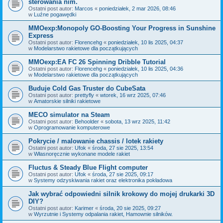
sterowania nim.
Ostatni post autor:
Marcos
«
poniedziałek, 2 mar 2026, 08:46
w
Luźne pogawędki
MMOexp:Monopoly GO-Boosting Your Progress in Sunshine
Express
Ostatni post autor:
Florencehg
«
poniedziałek, 10 lis 2025, 04:37
w
Modelarstwo rakietowe dla początkujących
MMOexp:EA FC 26 Spinning Dribble Tutorial
Ostatni post autor:
Florencehg
«
poniedziałek, 10 lis 2025, 04:36
w
Modelarstwo rakietowe dla początkujących
Buduje Cold Gas Truster do CubeSata
Ostatni post autor:
prettyfly
«
wtorek, 16 wrz 2025, 07:46
w
Amatorskie silniki rakietowe
MECO simulator na Steam
Ostatni post autor:
Behoolder
«
sobota, 13 wrz 2025, 11:42
w
Oprogramowanie komputerowe
Pokrycie / malowanie chassis / lotek rakiety
Ostatni post autor:
Ufok
«
środa, 27 sie 2025, 13:54
w
Własnoręcznie wykonane modele rakiet
Fluctus & Steady Blue Flight computer
Ostatni post autor:
Ufok
«
środa, 27 sie 2025, 09:17
w
Systemy odzyskiwania rakiet oraz elektronika pokładowa
Jak wybrać odpowiedni silnik krokowy do mojej drukarki 3D
DIY?
Ostatni post autor:
Karimer
«
środa, 20 sie 2025, 09:27
w
Wyrzutnie i Systemy odpalania rakiet, Hamownie silników.