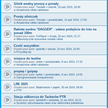
Silnik wodny proszę o porady
Ostatni post autor:
Tomadz
«
wtorek, 15 paź 2024, 18:45
w
Amatorskie silniki rakietowe
Prosty silniczek
Ostatni post autor:
Tomadz
«
poniedziałek, 14 paź 2024, 17:50
w
Amatorskie silniki rakietowe
Rakieta wodna "DAGGER" - udane podejście do lotu na
ponad 100m
Ostatni post autor:
FxPlayer
«
środa, 25 wrz 2024, 21:17
w
Własnoręcznie wykonane modele rakiet
Cześć wszystkim
Ostatni post autor:
godzilla
«
wtorek, 10 wrz 2024, 15:40
w
Przywitaj się
miejsce do testów
Ostatni post autor:
antek
«
poniedziałek, 9 wrz 2024, 17:32
w
Amatorskie silniki rakietowe
propep / guipep
Ostatni post autor:
antek
«
poniedziałek, 9 wrz 2024, 13:55
w
Oprogramowanie komputerowe
LRE 2025
Ostatni post autor:
Bdabrowski
«
piątek, 30 sie 2024, 09:56
w
PTR
Stacja odbiorcza do Tackerów PTR
Ostatni post autor:
bartekM
«
niedziela, 11 sie 2024, 16:21
w
Systemy odzyskiwania rakiet oraz elektronika pokładowa