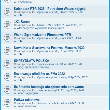
w
Przywitaj się
Kalendarz PTR 2023 - Potrzebne Wasze zdjęcia!
Ostatni post autor:
Vigoniusz
«
środa, 26 paź 2022, 21:00
w
PTR
1K1 Buran
Ostatni post autor:
AdrianOZW
«
piątek, 23 wrz 2022, 21:13
w
Własnoręcznie wykonane modele rakiet
Walne Zgromadzenie Finansowe PTR
Ostatni post autor:
Vigoniusz
«
środa, 7 wrz 2022, 11:14
w
PTR
Nowa Karta Startowa na Festiwal Meteora 2022
Ostatni post autor:
Vigoniusz
«
środa, 31 sie 2022, 09:21
w
PTR
SKRZYDLATA POLSKA
Ostatni post autor:
franek
«
czwartek, 18 sie 2022, 15:28
w
Kupię, sprzedam, zamienię
Rezerwacja silników na FMa 2022
Ostatni post autor:
Vigoniusz
«
poniedziałek, 18 lip 2022, 12:26
w
PTR
Ile średnio kosztuje ubezpieczenie zdrowotne
Ostatni post autor:
rooketman
«
piątek, 20 maja 2022, 14:05
w
Luźne pogawędki
Paliwa rakietowe
Ostatni post autor:
Suchareq
«
sobota, 26 mar 2022, 11:50
w
Paliwa rakietowe