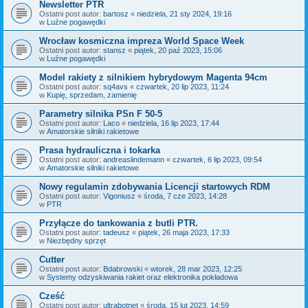
Newsletter PTR
Ostatni post autor:
bartosz
«
niedziela, 21 sty 2024, 19:16
w
Luźne pogawędki
Wrocław kosmiczna impreza World Space Week
Ostatni post autor:
stansz
«
piątek, 20 paź 2023, 15:06
w
Luźne pogawędki
Model rakiety z silnikiem hybrydowym Magenta 94cm
Ostatni post autor:
sq4avs
«
czwartek, 20 lip 2023, 11:24
w
Kupię, sprzedam, zamienię
Parametry silnika PSn F 50-5
Ostatni post autor:
Laco
«
niedziela, 16 lip 2023, 17:44
w
Amatorskie silniki rakietowe
Prasa hydrauliczna i tokarka
Ostatni post autor:
andreaslindemann
«
czwartek, 6 lip 2023, 09:54
w
Amatorskie silniki rakietowe
Nowy regulamin zdobywania Licencji startowych RDM
Ostatni post autor:
Vigoniusz
«
środa, 7 cze 2023, 14:28
w
PTR
Przyłącze do tankowania z butli PTR.
Ostatni post autor:
tadeusz
«
piątek, 26 maja 2023, 17:33
w
Niezbędny sprzęt
Cutter
Ostatni post autor:
Bdabrowski
«
wtorek, 28 mar 2023, 12:25
w
Systemy odzyskiwania rakiet oraz elektronika pokładowa
Cześć
Ostatni post autor:
ultrabotnet
«
środa, 15 lut 2023, 14:59