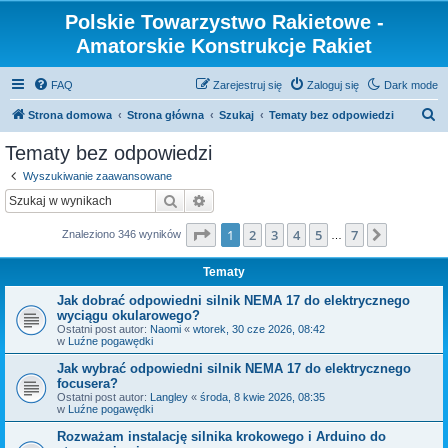
Polskie Towarzystwo Rakietowe -
Amatorskie Konstrukcje Rakiet
FAQ
Zarejestruj się
Zaloguj się
Dark mode
S
Strona domowa
Strona główna
Szukaj
Tematy bez odpowiedzi
z
Tematy bez odpowiedzi
u
Wyszukiwanie zaawansowane
k
Szukaj
Wyszukiwanie zaawansowane
a
Strona
1
z
7
1
2
3
4
5
7
Następn
Znaleziono 346 wyników
j
…
Tematy
Jak dobrać odpowiedni silnik NEMA 17 do elektrycznego
wyciągu okularowego?
Ostatni post autor:
Naomi
«
wtorek, 30 cze 2026, 08:42
w
Luźne pogawędki
Jak wybrać odpowiedni silnik NEMA 17 do elektrycznego
focusera?
Ostatni post autor:
Langley
«
środa, 8 kwie 2026, 08:35
w
Luźne pogawędki
Rozważam instalację silnika krokowego i Arduino do