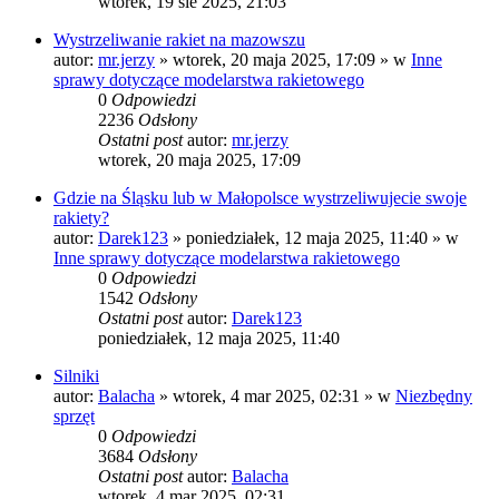
wtorek, 19 sie 2025, 21:03
Wystrzeliwanie rakiet na mazowszu
autor:
mr.jerzy
»
wtorek, 20 maja 2025, 17:09
» w
Inne
sprawy dotyczące modelarstwa rakietowego
0
Odpowiedzi
2236
Odsłony
Ostatni post
autor:
mr.jerzy
wtorek, 20 maja 2025, 17:09
Gdzie na Śląsku lub w Małopolsce wystrzeliwujecie swoje
rakiety?
autor:
Darek123
»
poniedziałek, 12 maja 2025, 11:40
» w
Inne sprawy dotyczące modelarstwa rakietowego
0
Odpowiedzi
1542
Odsłony
Ostatni post
autor:
Darek123
poniedziałek, 12 maja 2025, 11:40
Silniki
autor:
Balacha
»
wtorek, 4 mar 2025, 02:31
» w
Niezbędny
sprzęt
0
Odpowiedzi
3684
Odsłony
Ostatni post
autor:
Balacha
wtorek, 4 mar 2025, 02:31