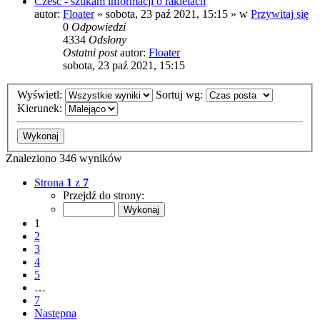
Cześć - szukam informacji o rakietach
autor:
Floater
»
sobota, 23 paź 2021, 15:15
» w
Przywitaj się
0
Odpowiedzi
4334
Odsłony
Ostatni post
autor:
Floater
sobota, 23 paź 2021, 15:15
Wyświetl:
Sortuj wg:
Kierunek:
Znaleziono 346 wyników
Strona
1
z
7
Przejdź do strony:
1
2
3
4
5
…
7
Następna