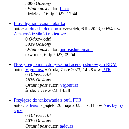
3006
Odsłony
Ostatni post
autor:
Laco
niedziela, 16 lip 2023, 17:44
Prasa hydrauliczna i tokarka
autor:
andreaslindemann
»
czwartek, 6 lip 2023, 09:54
» w
Amatorskie silniki rakietowe
0
Odpowiedzi
3039
Odsłony
Ostatni post
autor:
andreaslindemann
czwartek, 6 lip 2023, 09:54
Nowy regulamin zdobywania Licencji startowych RDM
autor:
Vigoniusz
»
środa, 7 cze 2023, 14:28
» w
PTR
0
Odpowiedzi
2836
Odsłony
Ostatni post
autor:
Vigoniusz
środa, 7 cze 2023, 14:28
Przyłącze do tankowania z butli PTR.
autor:
tadeusz
»
piątek, 26 maja 2023, 17:33
» w
Niezbędny
sprzęt
0
Odpowiedzi
4039
Odsłony
Ostatni post
autor:
tadeusz