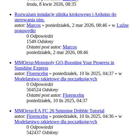
środa, 8 kwie 2026, 08:35
Rozważam instalację silnika krokowego i Arduino do
sterowania nim.
autor:
Marcos
»
poniedziałek, 2 mar 2026, 08:46
» w
Luźne
pogawędki
0
Odpowiedzi
1549
Odsłony
Ostatni post
autor:
Marcos
poniedziałek, 2 mar 2026, 08:46
MMOexp:Monopoly GO-Boosting Your Progress in
Sunshine Express
autor:
Florencehg
»
poniedziałek, 10 lis 2025, 04:37
» w
Modelarstwo rakietowe dla początkujących
0
Odpowiedzi
504524
Odsłony
Ostatni post
autor:
Florencehg
poniedziałek, 10 lis 2025, 04:37
MMOexp:EA FC 26 Spinning Dribble Tutorial
autor:
Florencehg
»
poniedziałek, 10 lis 2025, 04:36
» w
Modelarstwo rakietowe dla początkujących
0
Odpowiedzi
542437
Odsłony