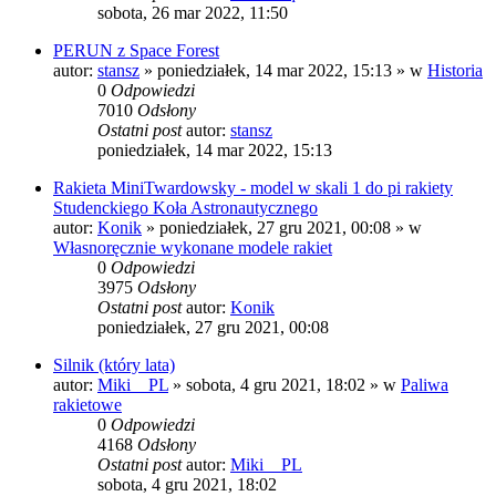
sobota, 26 mar 2022, 11:50
PERUN z Space Forest
autor:
stansz
»
poniedziałek, 14 mar 2022, 15:13
» w
Historia
0
Odpowiedzi
7010
Odsłony
Ostatni post
autor:
stansz
poniedziałek, 14 mar 2022, 15:13
Rakieta MiniTwardowsky - model w skali 1 do pi rakiety
Studenckiego Koła Astronautycznego
autor:
Konik
»
poniedziałek, 27 gru 2021, 00:08
» w
Własnoręcznie wykonane modele rakiet
0
Odpowiedzi
3975
Odsłony
Ostatni post
autor:
Konik
poniedziałek, 27 gru 2021, 00:08
Silnik (który lata)
autor:
Miki__PL
»
sobota, 4 gru 2021, 18:02
» w
Paliwa
rakietowe
0
Odpowiedzi
4168
Odsłony
Ostatni post
autor:
Miki__PL
sobota, 4 gru 2021, 18:02