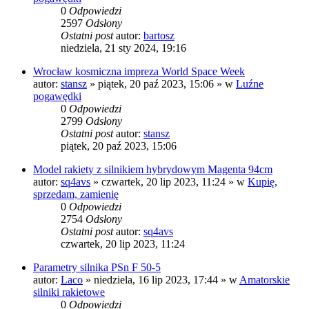
0
Odpowiedzi
2597
Odsłony
Ostatni post
autor:
bartosz
niedziela, 21 sty 2024, 19:16
Wrocław kosmiczna impreza World Space Week
autor:
stansz
»
piątek, 20 paź 2023, 15:06
» w
Luźne
pogawędki
0
Odpowiedzi
2799
Odsłony
Ostatni post
autor:
stansz
piątek, 20 paź 2023, 15:06
Model rakiety z silnikiem hybrydowym Magenta 94cm
autor:
sq4avs
»
czwartek, 20 lip 2023, 11:24
» w
Kupię,
sprzedam, zamienię
0
Odpowiedzi
2754
Odsłony
Ostatni post
autor:
sq4avs
czwartek, 20 lip 2023, 11:24
Parametry silnika PSn F 50-5
autor:
Laco
»
niedziela, 16 lip 2023, 17:44
» w
Amatorskie
silniki rakietowe
0
Odpowiedzi