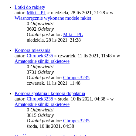
Lotki do rakiety
autor:
Miki__PL
»
niedziela, 28 lis 2021, 21:28
» w
Własnoręcznie wykonane modele rakiet
0
Odpowiedzi
3692
Odsłony
Ostatni post
autor:
Miki__PL
niedziela, 28 lis 2021, 21:28
Komora mieszania
autor:
Chrupek3235
»
czwartek, 11 lis 2021, 11:48
» w
Amatorskie silniki rakietowe
0
Odpowiedzi
3731
Odsłony
Ostatni post
autor:
Chrupek3235
czwartek, 11 lis 2021, 11:48
Komora spalania i komora dopalania
autor:
Chrupek3235
»
środa, 10 lis 2021, 04:38
» w
Amatorskie silniki rakietowe
0
Odpowiedzi
3815
Odsłony
Ostatni post
autor:
Chrupek3235
środa, 10 lis 2021, 04:38