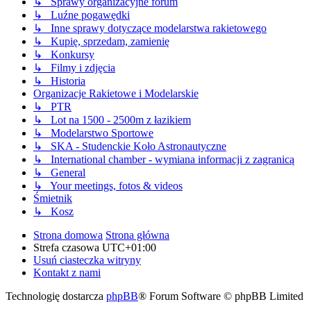
↳ Sprawy organizacyjne forum
↳ Luźne pogawędki
↳ Inne sprawy dotyczące modelarstwa rakietowego
↳ Kupię, sprzedam, zamienię
↳ Konkursy
↳ Filmy i zdjęcia
↳ Historia
Organizacje Rakietowe i Modelarskie
↳ PTR
↳ Lot na 1500 - 2500m z łazikiem
↳ Modelarstwo Sportowe
↳ SKA - Studenckie Koło Astronautyczne
↳ International chamber - wymiana informacji z zagranicą
↳ General
↳ Your meetings, fotos & videos
Śmietnik
↳ Kosz
Strona domowa
Strona główna
Strefa czasowa
UTC+01:00
Usuń ciasteczka witryny
Kontakt z nami
Technologię dostarcza
phpBB
® Forum Software © phpBB Limited