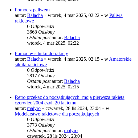
Pomoc z paliwem
autor:
Balacha
»
wtorek, 4 mar 2025, 02:22
» w
Paliwa
rakietowe
0
Odpowiedzi
3668
Odsłony
Ostatni post
autor:
Balacha
wtorek, 4 mar 2025, 02:22
Pomoc w silniku do rakiety
autor:
Balacha
»
wtorek, 4 mar 2025, 02:15
» w
Amatorskie
silniki rakietowe
0
Odpowiedzi
2817
Odsłony
Ostatni post
autor:
Balacha
wtorek, 4 mar 2025, 02:15
Retro przekaz do początkujących -moja pierwsza rakieta
czerwiec 2004 czyli 20 lat temu.
autor:
malyro
»
czwartek, 28 lis 2024, 23:04
» w
Modelarstwo rakietowe dla początkujących
0
Odpowiedzi
3773
Odsłony
Ostatni post
autor:
malyro
czwartek, 28 lis 2024, 23:04