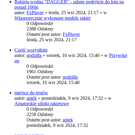
Rakieta wodna "DAGGER" - udane podejście do lotu na
ponad 100m
autor:
FxPlayer
»
środa, 25 wrz 2024, 21:17
» w
Własnoręcznie wykonane modele rakiet
0
Odpowiedzi
2388
Odsłony
Ostatni post
autor:
FxPlayer
środa, 25 wrz 2024, 21:17
Cześć wszystkim
autor:
godzilla
»
wtorek, 10 wrz 2024, 15:40
» w
Przywitaj
się
0
Odpowiedzi
1961
Odsłony
Ostatni post
autor:
godzilla
wtorek, 10 wrz 2024, 15:40
miejsce do testów
autor:
antek
»
poniedziałek, 9 wrz 2024, 17:32
» w
Amatorskie silniki rakietowe
0
Odpowiedzi
2258
Odsłony
Ostatni post
autor:
antek
poniedziałek, 9 wrz 2024, 17:32