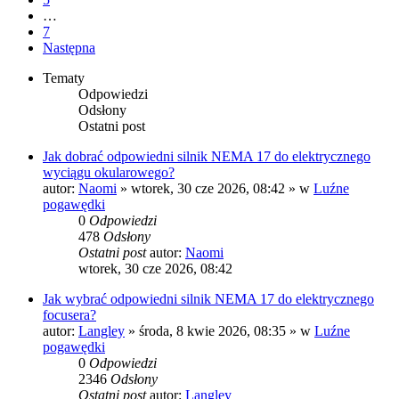
…
7
Następna
Tematy
Odpowiedzi
Odsłony
Ostatni post
Jak dobrać odpowiedni silnik NEMA 17 do elektrycznego
wyciągu okularowego?
autor:
Naomi
»
wtorek, 30 cze 2026, 08:42
» w
Luźne
pogawędki
0
Odpowiedzi
478
Odsłony
Ostatni post
autor:
Naomi
wtorek, 30 cze 2026, 08:42
Jak wybrać odpowiedni silnik NEMA 17 do elektrycznego
focusera?
autor:
Langley
»
środa, 8 kwie 2026, 08:35
» w
Luźne
pogawędki
0
Odpowiedzi
2346
Odsłony
Ostatni post
autor:
Langley