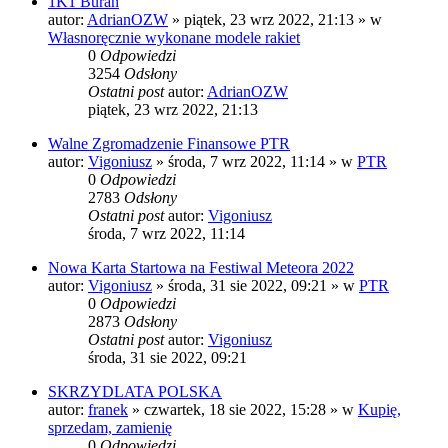
1K1 Buran
autor:
AdrianOZW
»
piątek, 23 wrz 2022, 21:13
» w
Własnoręcznie wykonane modele rakiet
0
Odpowiedzi
3254
Odsłony
Ostatni post
autor:
AdrianOZW
piątek, 23 wrz 2022, 21:13
Walne Zgromadzenie Finansowe PTR
autor:
Vigoniusz
»
środa, 7 wrz 2022, 11:14
» w
PTR
0
Odpowiedzi
2783
Odsłony
Ostatni post
autor:
Vigoniusz
środa, 7 wrz 2022, 11:14
Nowa Karta Startowa na Festiwal Meteora 2022
autor:
Vigoniusz
»
środa, 31 sie 2022, 09:21
» w
PTR
0
Odpowiedzi
2873
Odsłony
Ostatni post
autor:
Vigoniusz
środa, 31 sie 2022, 09:21
SKRZYDLATA POLSKA
autor:
franek
»
czwartek, 18 sie 2022, 15:28
» w
Kupię,
sprzedam, zamienię
0
Odpowiedzi