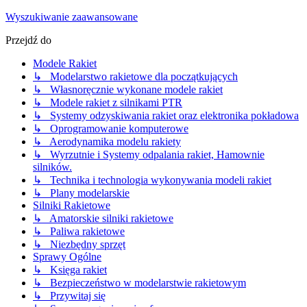
Wyszukiwanie zaawansowane
Przejdź do
Modele Rakiet
↳ Modelarstwo rakietowe dla początkujących
↳ Własnoręcznie wykonane modele rakiet
↳ Modele rakiet z silnikami PTR
↳ Systemy odzyskiwania rakiet oraz elektronika pokładowa
↳ Oprogramowanie komputerowe
↳ Aerodynamika modelu rakiety
↳ Wyrzutnie i Systemy odpalania rakiet, Hamownie
silników.
↳ Technika i technologia wykonywania modeli rakiet
↳ Plany modelarskie
Silniki Rakietowe
↳ Amatorskie silniki rakietowe
↳ Paliwa rakietowe
↳ Niezbędny sprzęt
Sprawy Ogólne
↳ Księga rakiet
↳ Bezpieczeństwo w modelarstwie rakietowym
↳ Przywitaj się