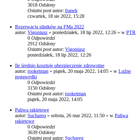
3018
Odsłony
Ostatni post
autor:
franek
czwartek, 18 sie 2022, 15:28
Rezerwacja silników na FMa 2022
autor:
Vigoniusz
»
poniedziałek, 18 lip 2022, 12:26
» w
PTR
0
Odpowiedzi
2912
Odsłony
Ostatni post
autor:
Vigoniusz
poniedziałek, 18 lip 2022, 12:26
Ile średnio kosztuje ubezpieczenie zdrowotne
autor:
rooketman
»
piątek, 20 maja 2022, 14:05
» w
Luźne
pogawędki
0
Odpowiedzi
3150
Odsłony
Ostatni post
autor:
rooketman
piątek, 20 maja 2022, 14:05
Paliwa rakietowe
autor:
Suchareq
»
sobota, 26 mar 2022, 11:50
» w
Paliwa
rakietowe
0
Odpowiedzi
3639
Odsłony
Ostatni post
autor:
Suchareq