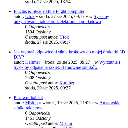
środa, 27 sie 2025, 13:54
Fluctus & Steady Blue Flight computer
autor:
Ufok
»
środa, 27 sie 2025, 09:17
» w
Systemy
odzyskiwania rakiet oraz elektronika pokładowa
0
Odpowiedzi
1594
Odsłony
Ostatni post
autor:
Ufok
środa, 27 sie 2025, 09:17
Jak wybrać odpowiedni silnik krokowy do mojej drukarki 3D
DIY?
autor:
Karimer
»
środa, 20 sie 2025, 09:27
» w
Wyrzutnie i
Systemy odpalania rakiet, Hamownie silników.
0
Odpowiedzi
2508
Odsłony
Ostatni post
autor:
Karimer
środa, 20 sie 2025, 09:27
P_zawór halfcat
autor:
Misiun
»
wtorek, 19 sie 2025, 21:03
» w
Amatorskie
silniki rakietowe
0
Odpowiedzi
1461
Odsłony
Ostatni post
autor:
Misiun