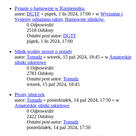
Pytanie o hamownie w Rzepienniku.
autor:
DGTF
»
piątek, 1 lis 2024, 17:00
» w
Wyrzutnie i
Systemy odpalania rakiet, Hamownie silników.
0
Odpowiedzi
2518
Odsłony
Ostatni post
autor:
DGTF
piątek, 1 lis 2024, 17:00
Silnik wodny proszę o porady
autor:
Tomadz
»
wtorek, 15 paź 2024, 18:45
» w
Amatorskie
silniki rakietowe
0
Odpowiedzi
2783
Odsłony
Ostatni post
autor:
Tomadz
wtorek, 15 paź 2024, 18:45
Prosty silniczek
autor:
Tomadz
»
poniedziałek, 14 paź 2024, 17:50
» w
Amatorskie silniki rakietowe
0
Odpowiedzi
2422
Odsłony
Ostatni post
autor:
Tomadz
poniedziałek, 14 paź 2024, 17:50