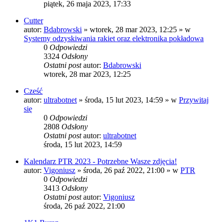
piątek, 26 maja 2023, 17:33
Cutter
autor:
Bdabrowski
»
wtorek, 28 mar 2023, 12:25
» w
Systemy odzyskiwania rakiet oraz elektronika pokładowa
0
Odpowiedzi
3324
Odsłony
Ostatni post
autor:
Bdabrowski
wtorek, 28 mar 2023, 12:25
Cześć
autor:
ultrabotnet
»
środa, 15 lut 2023, 14:59
» w
Przywitaj
się
0
Odpowiedzi
2808
Odsłony
Ostatni post
autor:
ultrabotnet
środa, 15 lut 2023, 14:59
Kalendarz PTR 2023 - Potrzebne Wasze zdjęcia!
autor:
Vigoniusz
»
środa, 26 paź 2022, 21:00
» w
PTR
0
Odpowiedzi
3413
Odsłony
Ostatni post
autor:
Vigoniusz
środa, 26 paź 2022, 21:00