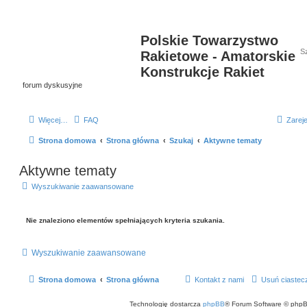
Polskie Towarzystwo
Rakietowe - Amatorskie
Konstrukcje Rakiet
forum dyskusyjne
Więcej…
FAQ
Zareje
Strona domowa
Strona główna
Szukaj
Aktywne tematy
Aktywne tematy
Wyszukiwanie zaawansowane
Nie znaleziono elementów spełniających kryteria szukania.
Wyszukiwanie zaawansowane
Strona domowa
Strona główna
Kontakt z nami
Usuń ciastec
Technologię dostarcza
phpBB
® Forum Software © phpB