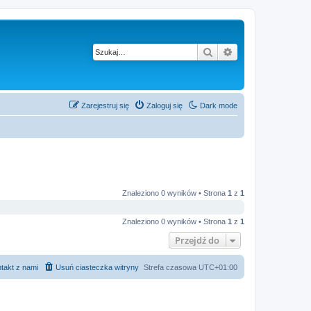
Szukaj
Wyszukiwanie z
Zarejestruj się
Zaloguj się
Dark mode
Znaleziono 0 wyników • Strona
1
z
1
Znaleziono 0 wyników • Strona
1
z
1
Przejdź do
takt z nami
Usuń ciasteczka witryny
Strefa czasowa
UTC+01:00