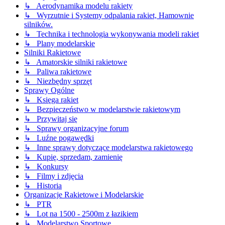
↳ Aerodynamika modelu rakiety
↳ Wyrzutnie i Systemy odpalania rakiet, Hamownie
silników.
↳ Technika i technologia wykonywania modeli rakiet
↳ Plany modelarskie
Silniki Rakietowe
↳ Amatorskie silniki rakietowe
↳ Paliwa rakietowe
↳ Niezbędny sprzęt
Sprawy Ogólne
↳ Księga rakiet
↳ Bezpieczeństwo w modelarstwie rakietowym
↳ Przywitaj się
↳ Sprawy organizacyjne forum
↳ Luźne pogawędki
↳ Inne sprawy dotyczące modelarstwa rakietowego
↳ Kupię, sprzedam, zamienię
↳ Konkursy
↳ Filmy i zdjęcia
↳ Historia
Organizacje Rakietowe i Modelarskie
↳ PTR
↳ Lot na 1500 - 2500m z łazikiem
↳ Modelarstwo Sportowe