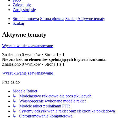
FAQ
Zaloguj się
Zarejestruj się
Strona domowa
Strona główna
Szukaj
Aktywne tematy
Szukaj
Aktywne tematy
Wyszukiwanie zaawansowane
Znaleziono 0 wyników • Strona
1
z
1
Nie znaleziono elementów spełniających kryteria szukania.
Znaleziono 0 wyników • Strona
1
z
1
Wyszukiwanie zaawansowane
Przejdź do
Modele Rakiet
↳ Modelarstwo rakietowe dla początkujących
↳ Własnoręcznie wykonane modele rakiet
↳ Modele rakiet z silnikami PTR
↳ Systemy odzyskiwania rakiet oraz elektronika pokładowa
↳ Oprogramowanie komputerowe