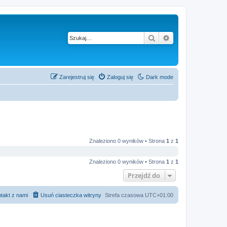
Szukaj
Wyszukiwanie z
Zarejestruj się
Zaloguj się
Dark mode
Znaleziono 0 wyników • Strona
1
z
1
Znaleziono 0 wyników • Strona
1
z
1
Przejdź do
takt z nami
Usuń ciasteczka witryny
Strefa czasowa
UTC+01:00