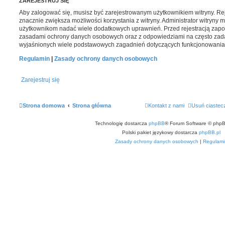
ZAREJESTRUJ SIĘ
Aby zalogować się, musisz być zarejestrowanym użytkownikiem witryny. Reje
znacznie zwiększa możliwości korzystania z witryny. Administrator witryny
użytkownikom nadać wiele dodatkowych uprawnień. Przed rejestracją zapo
zasadami ochrony danych osobowych oraz z odpowiedziami na często zada
wyjaśnionych wiele podstawowych zagadnień dotyczących funkcjonowania 
Regulamin
|
Zasady ochrony danych osobowych
Zarejestruj się
Strona domowa
Strona główna
Kontakt z nami
Usuń ciastec
Technologię dostarcza
phpBB
® Forum Software © phpB
Polski pakiet językowy dostarcza
phpBB.pl
Zasady ochrony danych osobowych
|
Regulami