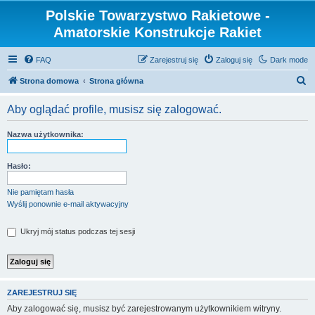
Polskie Towarzystwo Rakietowe -
Amatorskie Konstrukcje Rakiet
FAQ
Zarejestruj się
Zaloguj się
Dark mode
S
Strona domowa
Strona główna
z
Aby oglądać profile, musisz się zalogować.
u
k
Nazwa użytkownika:
a
j
Hasło:
Nie pamiętam hasła
Wyślij ponownie e-mail aktywacyjny
Ukryj mój status podczas tej sesji
ZAREJESTRUJ SIĘ
Aby zalogować się, musisz być zarejestrowanym użytkownikiem witryny.