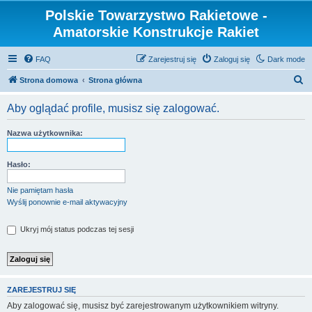
Polskie Towarzystwo Rakietowe -
Amatorskie Konstrukcje Rakiet
FAQ
Zarejestruj się
Zaloguj się
Dark mode
S
Strona domowa
Strona główna
z
Aby oglądać profile, musisz się zalogować.
u
k
Nazwa użytkownika:
a
j
Hasło:
Nie pamiętam hasła
Wyślij ponownie e-mail aktywacyjny
Ukryj mój status podczas tej sesji
ZAREJESTRUJ SIĘ
Aby zalogować się, musisz być zarejestrowanym użytkownikiem witryny.