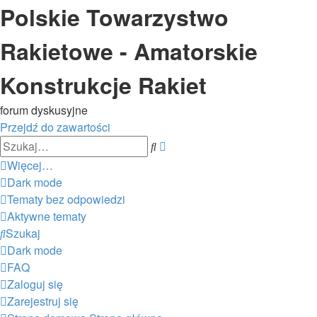
Polskie Towarzystwo
Rakietowe - Amatorskie
Konstrukcje Rakiet
forum dyskusyjne
Przejdź do zawartości
Wyszukiwanie
Szukaj
zaawansowane
Więcej…
Dark mode
Tematy bez odpowiedzi
Aktywne tematy
Szukaj
Dark mode
FAQ
Zaloguj się
Zarejestruj się