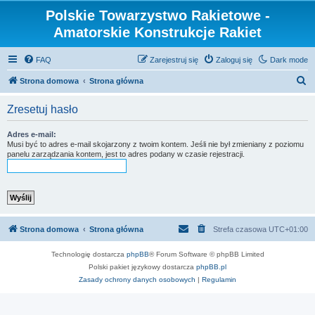
Polskie Towarzystwo Rakietowe -
Amatorskie Konstrukcje Rakiet
FAQ
Zarejestruj się
Zaloguj się
Dark mode
S
Strona domowa
Strona główna
z
Zresetuj hasło
u
k
Adres e-mail:
Musi być to adres e-mail skojarzony z twoim kontem. Jeśli nie był zmieniany z poziomu
a
panelu zarządzania kontem, jest to adres podany w czasie rejestracji.
j
Strona domowa
Strona główna
Strefa czasowa
UTC+01:00
Technologię dostarcza
phpBB
® Forum Software © phpBB Limited
Polski pakiet językowy dostarcza
phpBB.pl
Zasady ochrony danych osobowych
|
Regulamin