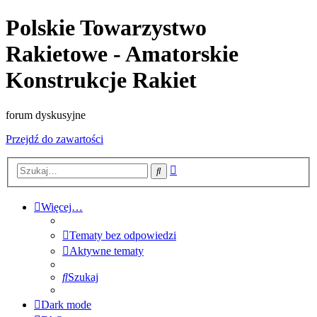
Polskie Towarzystwo
Rakietowe - Amatorskie
Konstrukcje Rakiet
forum dyskusyjne
Przejdź do zawartości
Wyszukiwanie
Szukaj
zaawansowane
Więcej…
Tematy bez odpowiedzi
Aktywne tematy
Szukaj
Dark mode