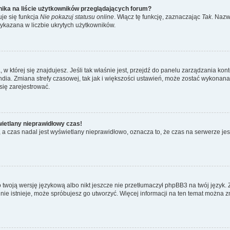
ika na liście użytkowników przeglądających forum?
je się funkcja
Nie pokazuj statusu online
. Włącz tę funkcję, zaznaczając
Tak
. Nazw
wykazana w liczbie ukrytych użytkowników.
ta, w której się znajdujesz. Jeśli tak właśnie jest, przejdź do panelu zarządzania k
dia. Zmiana strefy czasowej, tak jak i większości ustawień, może zostać wykonana 
się zarejestrować.
wietlany nieprawidłowy czas!
a czas nadal jest wyświetlany nieprawidłowo, oznacza to, że czas na serwerze jes
 twoją wersję językową albo nikt jeszcze nie przetłumaczył phpBB3 na twój język. 
a nie istnieje, może spróbujesz go utworzyć. Więcej informacji na ten temat można z