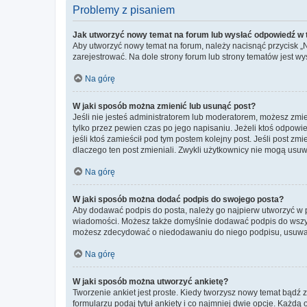
Problemy z pisaniem
Jak utworzyć nowy temat na forum lub wysłać odpowiedź w
Aby utworzyć nowy temat na forum, należy nacisnąć przycisk 
zarejestrować. Na dole strony forum lub strony tematów jest 
Na górę
W jaki sposób można zmienić lub usunąć post?
Jeśli nie jesteś administratorem lub moderatorem, możesz zmie
tylko przez pewien czas po jego napisaniu. Jeżeli ktoś odpowiedz
jeśli ktoś zamieścił pod tym postem kolejny post. Jeśli post zm
dlaczego ten post zmieniali. Zwykli użytkownicy nie mogą usuw
Na górę
W jaki sposób można dodać podpis do swojego posta?
Aby dodawać podpis do posta, należy go najpierw utworzyć w 
wiadomości. Możesz także domyślnie dodawać podpis do wszyst
możesz zdecydować o niedodawaniu do niego podpisu, usuwaj
Na górę
W jaki sposób można utworzyć ankietę?
Tworzenie ankiet jest proste. Kiedy tworzysz nowy temat bądź z
formularzu podaj tytuł ankiety i co najmniej dwie opcje. Każ