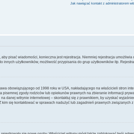
Jak nawiązać kontakt z administratorem wi
y, aby pisać wiadomości, konieczna jest rejestracja. Niemniej rejestracja umożliwia
do innych użytkowników, możliwość przypisania do grup użytkowników itp. Rejestracj
prawa obowiązującego od 1998 roku w USA, nakładającego na właścicieli stron int
ia pisemnej zgody rodziców lub opiekunów prawnych na zbieranie informacji prywa
na danej witrynie internetowej – skontaktuj się z prawnikiem, by uzyskać wyjaśnieni
 kim się kontaktować w sprawach nadużyć lub zagadnień prawnych związanych z t
ie rejestrowały się nowe osoby. Właściciel witryny mógł także zablokować twój adre