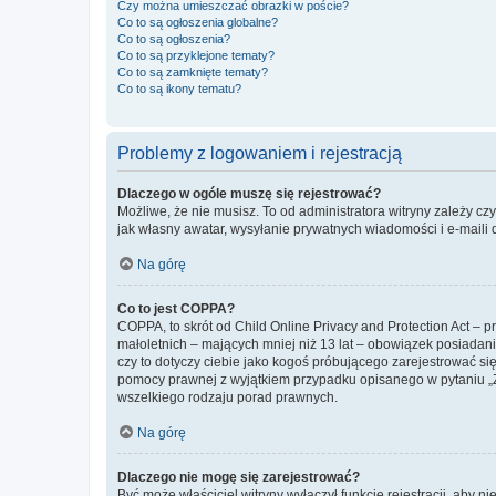
Czy można umieszczać obrazki w poście?
Co to są ogłoszenia globalne?
Co to są ogłoszenia?
Co to są przyklejone tematy?
Co to są zamknięte tematy?
Co to są ikony tematu?
Problemy z logowaniem i rejestracją
Dlaczego w ogóle muszę się rejestrować?
Możliwe, że nie musisz. To od administratora witryny zależy cz
jak własny awatar, wysyłanie prywatnych wiadomości i e-maili 
Na górę
Co to jest COPPA?
COPPA, to skrót od Child Online Privacy and Protection Act – 
małoletnich – mających mniej niż 13 lat – obowiązek posiadan
czy to dotyczy ciebie jako kogoś próbującego zarejestrować się 
pomocy prawnej z wyjątkiem przypadku opisanego w pytaniu „Z
wszelkiego rodzaju porad prawnych.
Na górę
Dlaczego nie mogę się zarejestrować?
Być może właściciel witryny wyłączył funkcję rejestracji, aby n