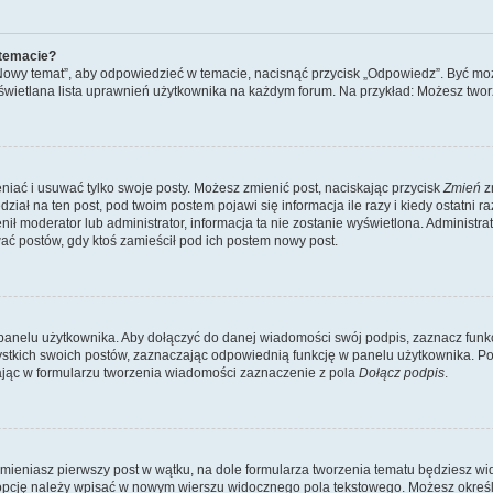
 temacie?
„Nowy temat”, aby odpowiedzieć w temacie, nacisnąć przycisk „Odpowiedz”. Być mo
wyświetlana lista uprawnień użytkownika na każdym forum. Na przykład: Możesz two
niać i usuwać tylko swoje posty. Możesz zmienić post, naciskając przycisk
Zmień
z
iał na ten post, pod twoim postem pojawi się informacja ile razy i kiedy ostatni raz
ienił moderator lub administrator, informacja ta nie zostanie wyświetlona. Administr
ać postów, gdy ktoś zamieścił pod ich postem nowy post.
panelu użytkownika. Aby dołączyć do danej wiadomości swój podpis, zaznacz funk
kich swoich postów, zaznaczając odpowiednią funkcję w panelu użytkownika. Po u
ąc w formularzu tworzenia wiadomości zaznaczenie z pola
Dołącz podpis
.
mieniasz pierwszy post w wątku, na dole formularza tworzenia tematu będziesz widzi
dą opcję należy wpisać w nowym wierszu widocznego pola tekstowego. Możesz określ