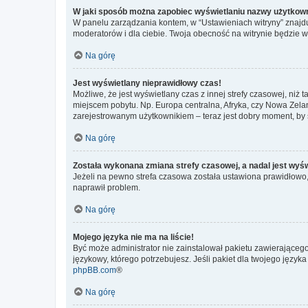
W jaki sposób można zapobiec wyświetlaniu nazwy użytkown
W panelu zarządzania kontem, w “Ustawieniach witryny” znajdu
moderatorów i dla ciebie. Twoja obecność na witrynie będzie 
Na górę
Jest wyświetlany nieprawidłowy czas!
Możliwe, że jest wyświetlany czas z innej strefy czasowej, niż 
miejscem pobytu. Np. Europa centralna, Afryka, czy Nowa Zelan
zarejestrowanym użytkownikiem – teraz jest dobry moment, by 
Na górę
Została wykonana zmiana strefy czasowej, a nadal jest wyś
Jeżeli na pewno strefa czasowa została ustawiona prawidłowo, 
naprawił problem.
Na górę
Mojego języka nie ma na liście!
Być może administrator nie zainstalował pakietu zawierającego
językowy, którego potrzebujesz. Jeśli pakiet dla twojego język
phpBB.com
®
Na górę