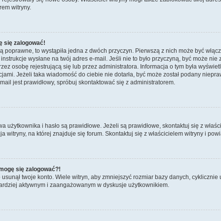
rem witryny.
ę się zalogować!
są poprawne, to wystąpiła jedna z dwóch przyczyn. Pierwszą z nich może być włącz
nstrukcje wysłane na twój adres e-mail. Jeśli nie to było przyczyną, być może nie 
 osobę rejestrującą się lub przez administratora. Informacja o tym była wyświetlo
kcjami. Jeżeli taka wiadomość do ciebie nie dotarła, być może został podany niep
mail jest prawidłowy, spróbuj skontaktować się z administratorem.
żytkownika i hasło są prawidłowe. Jeżeli są prawidłowe, skontaktuj się z właścicie
itryny, na której znajduje się forum. Skontaktuj się z właścicielem witryny i po
e mogę się zalogować?!
sunął twoje konto. Wiele witryn, aby zmniejszyć rozmiar bazy danych, cyklicznie u
dź bardziej aktywnym i zaangażowanym w dyskusje użytkownikiem.