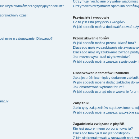
Otrzymuję niechciane prywatne wiadomości
ście użytkowników przeglądających forum?
Otrzymałem/otrzymałam spam lub obraźliwy 
ieprawidłowy czas!
Przyjaciele i wrogowie
Co to jest lista przyjaciół i wrogów?
W jaki sposób można dodawać/usuwać użytk
Przeszukiwanie forów
osi mnie o zalogowanie. Dlaczego?
W jaki sposób można przeszukiwać fora?
Dlaczego moje wyszukiwanie nie zwraca w
Dlaczego moje wyszukiwanie zwraca pustą 
Jak można wyszukać użytkowników?
W jaki sposób można znaleźć swoje posty i
Obserwowanie tematów i zakładki
Jaka jest różnica między dodaniem zakład
W jaki sposób można dodać zakładkę do w
Jak obserwować wybrane forum?
W jaki sposób usunąć obserwowanie forum
ematu?
Załączniki
Jakie typy załączników są dozwolone na tej
W jaki sposób można znaleźć wszystkie swo
Zagadnienia związane z phpBB
Kto jest autorem tego oprogramowania?
Dlaczego funkcja X nie jest dostępna?
Z kim się kontaktować w sprawach nadużyć