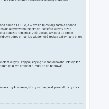
ona funkcja COPPA, a w czasie rejestracji została podana
została aktywowana rejestracja. Niektóre witryny przed
na podczas rejestracji. Jeśli została wysłana do ciebie
rawidłowy adres e-mail lub wiadomość została zatrzymana przez
lem witryny i zapytaj, czy cię nie zablokowano. Istnieje też
wiadom go o tym problemie. Musi on go naprawić.
suwa użytkowników, którzy nic nie pisali przez dłuższy czas.