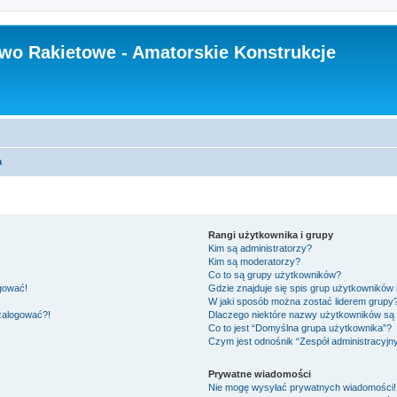
wo Rakietowe - Amatorskie Konstrukcje
a
Rangi użytkownika i grupy
Kim są administratorzy?
Kim są moderatorzy?
Co to są grupy użytkowników?
ogować!
Gdzie znajduje się spis grup użytkowników
W jaki sposób można zostać liderem grupy
 zalogować?!
Dlaczego niektóre nazwy użytkowników są 
Co to jest “Domyślna grupa użytkownika”?
Czym jest odnośnik “Zespół administracyjn
Prywatne wiadomości
Nie mogę wysyłać prywatnych wiadomości!