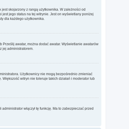
 jest skojarzony z rangą użytkownika. W zależności od
est jego status na tej witrynie. Jest on wyświetlany poniżej
sty dla każdego użytkownika.
lub Prześlij awatar, można dodać awatar. Wyświetlanie awatarów
z jej administratorem.
dministratora. Użytkownicy nie mogą bezpośrednio zmieniać
. Większość witryn nie toleruje takich działań i moderator lub
 administrator włączył tę funkcję. Ma to zabezpieczać przed