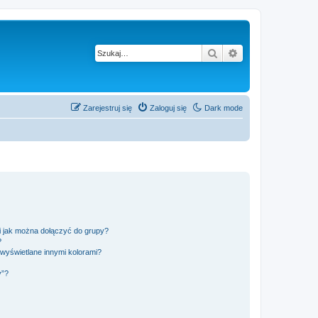
Szukaj
Wyszukiwanie z
Zarejestruj się
Zaloguj się
Dark mode
 i jak można dołączyć do grupy?
?
wyświetlane innymi kolorami?
y”?