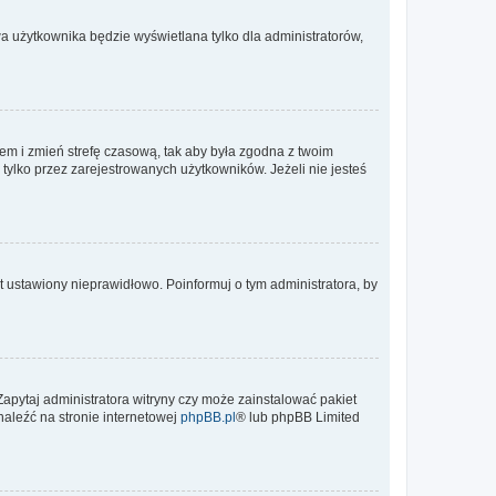
a użytkownika będzie wyświetlana tylko dla administratorów,
ontem i zmień strefę czasową, tak aby była zgodna z twoim
tylko przez zarejestrowanych użytkowników. Jeżeli nie jesteś
t ustawiony nieprawidłowo. Poinformuj o tym administratora, by
Zapytaj administratora witryny czy może zainstalować pakiet
naleźć na stronie internetowej
phpBB.pl
® lub phpBB Limited