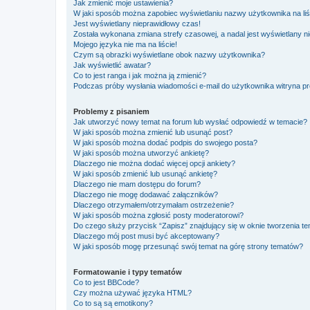
Jak zmienić moje ustawienia?
W jaki sposób można zapobiec wyświetlaniu nazwy użytkownika na li
Jest wyświetlany nieprawidłowy czas!
Została wykonana zmiana strefy czasowej, a nadal jest wyświetlany n
Mojego języka nie ma na liście!
Czym są obrazki wyświetlane obok nazwy użytkownika?
Jak wyświetlić awatar?
Co to jest ranga i jak można ją zmienić?
Podczas próby wysłania wiadomości e-mail do użytkownika witryna pr
Problemy z pisaniem
Jak utworzyć nowy temat na forum lub wysłać odpowiedź w temacie?
W jaki sposób można zmienić lub usunąć post?
W jaki sposób można dodać podpis do swojego posta?
W jaki sposób można utworzyć ankietę?
Dlaczego nie można dodać więcej opcji ankiety?
W jaki sposób zmienić lub usunąć ankietę?
Dlaczego nie mam dostępu do forum?
Dlaczego nie mogę dodawać załączników?
Dlaczego otrzymałem/otrzymałam ostrzeżenie?
W jaki sposób można zgłosić posty moderatorowi?
Do czego służy przycisk “Zapisz” znajdujący się w oknie tworzenia t
Dlaczego mój post musi być akceptowany?
W jaki sposób mogę przesunąć swój temat na górę strony tematów?
Formatowanie i typy tematów
Co to jest BBCode?
Czy można używać języka HTML?
Co to są są emotikony?