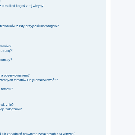
!
e-mail od kogoś z tej witryny!
owników z listy przyjaciół lub wrogów?
yników?
stronę?!
 tematy?
ki a obserwowaniem?
ybranych tematów lub je obserwować??
, tematu?
 witrynie?
je załączniki?
 lub zagadnień prawnych związanych z tą witryną?