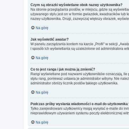
Czym są obrazki wyświetlane obok nazwy użytkownika?
Na stronie przeglądania postów, w miejscu, gdzie są wyświetl
używanego stylu jest on w formie gwiazdek, kwadracików lub kro
nazwy użytkownika. Drugi, zazwyczaj większy obrazek, wyświet
Na górę
Jak wyświetlić awatar?
W panelu zarządzania kontem na karcie „Profil” w sekcji „Awat
i sposób ich wyświetlania są uzależnione od administratora wit
Na górę
Co to jest ranga i jak można ją zmienić?
Rangi wyświetlane pod nazwami użytkowników oznaczają, ile po
stylu rang, ponieważ ustawia je administrator witryny. Nie należ
administrator obniży licznik postów takiego użytkownika.
Na górę
Podczas próby wysłania wiadomości e-mail do użytkownika 
Tylko zarejestrowani użytkownicy mogą wysyłać e-maile do inny
nieprawidłowym używaniem systemu poczty elektronicznej wit
Na górę