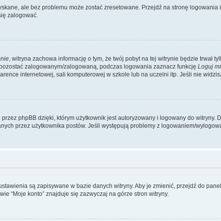
kane, ale bez problemu może zostać zresetowane. Przejdź na stronę logowania i k
się zalogować.
nie
, witryna zachowa informację o tym, że twój pobyt na tej witrynie będzie trwał t
y pozostać zalogowanym/zalogowaną, podczas logowania zaznacz funkcję
Loguj m
ence internetowej, sali komputerowej w szkole lub na uczelni itp. Jeśli nie widzisz t
przez phpBB dzięki, którym użytkownik jest autoryzowany i logowany do witryny. D
zytanych przez użytkownika postów. Jeśli występują problemy z logowaniem/wylogo
 ustawienia są zapisywane w bazie danych witryny. Aby je zmienić, przejdź do p
ie “Moje konto” znajduje się zazwyczaj na górze stron witryny.