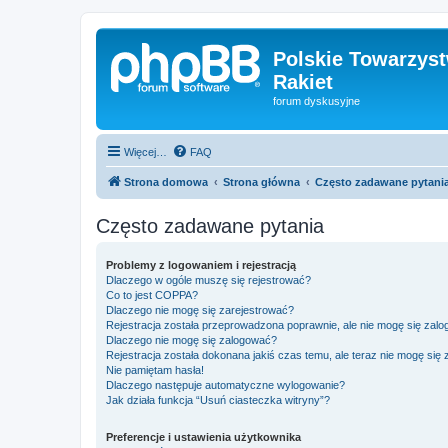
Polskie Towarzyst
Rakiet
forum dyskusyjne
Więcej…
FAQ
Strona domowa
Strona główna
Często zadawane pytani
Często zadawane pytania
Problemy z logowaniem i rejestracją
Dlaczego w ogóle muszę się rejestrować?
Co to jest COPPA?
Dlaczego nie mogę się zarejestrować?
Rejestracja została przeprowadzona poprawnie, ale nie mogę się zal
Dlaczego nie mogę się zalogować?
Rejestracja została dokonana jakiś czas temu, ale teraz nie mogę się
Nie pamiętam hasła!
Dlaczego następuje automatyczne wylogowanie?
Jak działa funkcja “Usuń ciasteczka witryny”?
Preferencje i ustawienia użytkownika