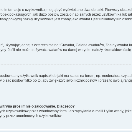
ane informacje o użytkowniku, mogą być wyświetlane dwa obrazki. Pierwszy obrazek
pek pokazujących, jak dużo postów zostało napisanych przez użytkownika lub jaki j
lany powyżej nazwy użytkownika jest znany jako awatar i jest unikatowy lub osobi
ar”, używając jednej z czterech metod: Gravatar, Galeria awatarów, Zdalny awatar 
ryny. Jeśli nie można używać awatarów na danej witrynie, należy skontaktować się 
stów dany użytkownik napisał lub jaki ma status na forum, np. moderatora czy a
y pisać postów tylko po to, aby zwiększyć swój licznik postów i przez to swoją rangę
witryna prosi mnie o zalogowanie. Dlaczego?
ch użytkowników przez wbudowany formularz wysyłania e-maili i tylko wtedy, jeżeli
ryny przez anonimowych użytkowników.