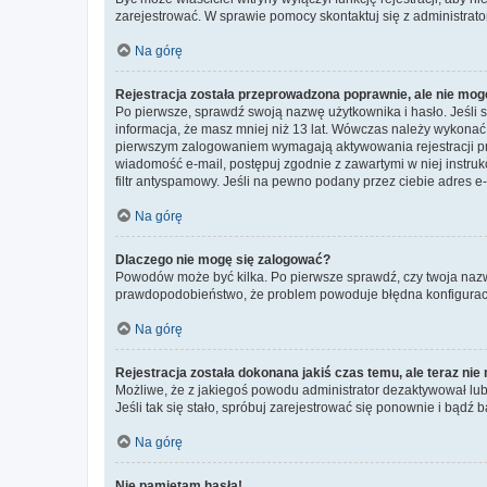
zarejestrować. W sprawie pomocy skontaktuj się z administrato
Na górę
Rejestracja została przeprowadzona poprawnie, ale nie mog
Po pierwsze, sprawdź swoją nazwę użytkownika i hasło. Jeśli 
informacja, że masz mniej niż 13 lat. Wówczas należy wykonać i
pierwszym zalogowaniem wymagają aktywowania rejestracji przez
wiadomość e-mail, postępuj zgodnie z zawartymi w niej instru
filtr antyspamowy. Jeśli na pewno podany przez ciebie adres e-
Na górę
Dlaczego nie mogę się zalogować?
Powodów może być kilka. Po pierwsze sprawdź, czy twoja nazwa u
prawdopodobieństwo, że problem powoduje błędna konfiguracja w
Na górę
Rejestracja została dokonana jakiś czas temu, ale teraz ni
Możliwe, że z jakiegoś powodu administrator dezaktywował lub u
Jeśli tak się stało, spróbuj zarejestrować się ponownie i bą
Na górę
Nie pamiętam hasła!