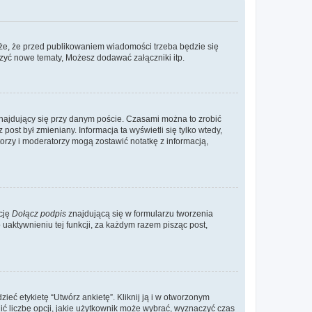
że, że przed publikowaniem wiadomości trzeba będzie się
rzyć nowe tematy, Możesz dodawać załączniki itp.
najdujący się przy danym poście. Czasami można to zrobić
 post był zmieniany. Informacja ta wyświetli się tylko wtedy,
atorzy i moderatorzy mogą zostawić notatkę z informacją,
cję
Dołącz podpis
znajdującą się w formularzu tworzenia
aktywnieniu tej funkcji, za każdym razem pisząc post,
eć etykietę “Utwórz ankietę”. Kliknij ją i w otworzonym
ić liczbę opcji, jakie użytkownik może wybrać, wyznaczyć czas