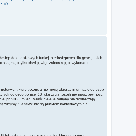
tryny?
 dostęp do dodatkowych funkcji niedostępnych dla gości, takich
a zajmuje tylko chwilę, więc zaleca się jej wykonanie.
ernetowych, które potencjalnie mogą zbierać informacje od osób
tnych od osób poniżej 13 roku życia. Jeżeli nie masz pewności
e. phpBB Limited i właściciele tej witryny nie dostarczają
ą witryną?”, a także nie są punktem kontaktowym dla
s IP lub zabronił nazwy użytkownika, którą próbujesz