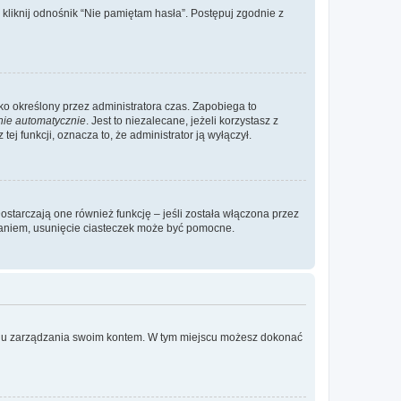
liknij odnośnik “Nie pamiętam hasła”. Postępuj zgodnie z
ylko określony przez administratora czas. Zapobiega to
nie automatycznie
. Jest to niezalecane, jeżeli korzystasz z
ej funkcji, oznacza to, że administrator ją wyłączył.
ostarczają one również funkcję – jeśli została włączona przez
waniem, usunięcie ciasteczek może być pomocne.
anelu zarządzania swoim kontem. W tym miejscu możesz dokonać