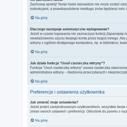
Zachowaj spokój! Twoje hasło wprawdzie nie może zostać odzys
instrukcjami, a prawdopodobnie niedługo znów będziesz móc 
Na górę
Dlaczego następuje automatyczne wylogowanie?
Jeżeli w czasie logowania nie zaznaczysz funkcji
Zapamiętaj m
niewłaściwemu użyciu twojego konta przez kogoś innego. Ab
witryny z ogólnie dostępnego komputera, np. w bibliotece, kawiar
Na górę
Jak działa funkcja “Usuń ciasteczka witryny”?
Funkcja “Usuń ciasteczka witryny” usuwa ciasteczka utworzone 
administratora witryny – śledzenia przeczytanych i nieprzec
Na górę
Preferencje i ustawienia użytkownika
Jak zmienić moje ustawienia?
Jeżeli jesteś zarejestrowanym użytkownikiem, wszystkie twoje
zmian swoich ustawień i preferencji. Odnośnik do panelu o nazw
Na górę