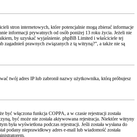
li stron internetowych, które potencjalnie mogą zbierać informacje
ie informacji prywatnych od osób poniżej 13 roku życia. Jeżeli nie
nikiem, by uzyskać wyjaśnienie. phpBB Limited i właściciele tej
 zagadnień prawnych związanych z tą witryną?”, a także nie są
kować twój adres IP lub zabronił nazwy użytkownika, którą próbujesz
że być włączona funkcja COPPA, a w czasie rejestracji została
czyną, być może nie została aktywowana rejestracja. Niektóre witryny
ym była wyświetlona podczas rejestracji. Jeśli została wysłana do
ostał podany nieprawidłowy adres e-mail lub wiadomość została
inistratorem.