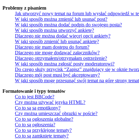
Problemy z pisaniem
Jak utworzyć nowy temat na forum lub wysłać odpowiedź w t
W jaki sposób można zmienić lub usunąć post?
W jaki sposób można dodać podpis do swojego posta?
W jaki sposób można utworzyć ankietę?
Dlaczego nie można dodać więcej opcji ankiety?
W jaki sposób zmienić lub usunąć ankietę?
Dlaczego nie mam dostępu do forum?
Dlaczego nie mogę dodawać załączników?
Dlaczego otrzymałem/otrzymałam ostrzeżenie?
W jaki sposób można zgłosić posty moderatorowi?
Do czego służy przycisk “Zapisz” znajdujący się w oknie twor
Dlaczego mój post musi być akceptowany?
W jaki sposób mogę przesunąć swój temat na górę strony tema
Formatowanie i typy tematów
Co to jest BBCode?
Czy można używać języka HTML?
Co to są są emotikony?
Czy można umieszczać obrazki w poście?
Co to są ogłoszenia globalne?
Co to są ogłoszenia?
Co to są przyklejone tematy?
Co to są zamknięte tematy?