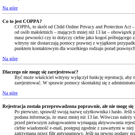
Na górę
Co to jest COPPA?
COPPA, to skrót od Child Online Privacy and Protection Act –
od osób małoletnich – mających mniej niż 13 lat – obowiązek 
masz pewności czy to dotyczy ciebie jako kogoś próbującego zar
witryny nie dostarczają pomocy prawnej z wyjątkiem przypadk
punktem kontaktowym dla wszelkiego rodzaju porad prawnych
Na górę
Dlaczego nie mogę się zarejestrować?
Być może właściciel witryny wyłączył funkcję rejestracji, aby
zarejestrować. W sprawie pomocy skontaktuj się z administrat
Na górę
Rejestracja została przeprowadzona poprawnie, ale nie mogę się
Po pierwsze, sprawdź swoją nazwę użytkownika i hasło. Jeśli 
podana informacja, że masz mniej niż 13 lat. Wówczas należy w
przed pierwszym zalogowaniem wymagają aktywowania rejestracji 
ciebie wiadomość e-mail, postępuj zgodnie z zawartymi w niej 
zatrzymana przez filtr antyspamowy. Jeśli na pewno podany prze