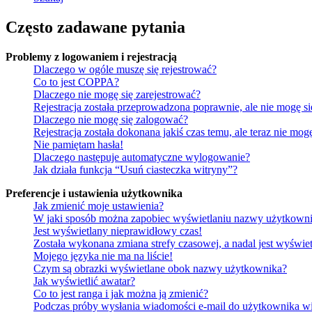
Często zadawane pytania
Problemy z logowaniem i rejestracją
Dlaczego w ogóle muszę się rejestrować?
Co to jest COPPA?
Dlaczego nie mogę się zarejestrować?
Rejestracja została przeprowadzona poprawnie, ale nie mogę s
Dlaczego nie mogę się zalogować?
Rejestracja została dokonana jakiś czas temu, ale teraz nie mo
Nie pamiętam hasła!
Dlaczego następuje automatyczne wylogowanie?
Jak działa funkcja “Usuń ciasteczka witryny”?
Preferencje i ustawienia użytkownika
Jak zmienić moje ustawienia?
W jaki sposób można zapobiec wyświetlaniu nazwy użytkowni
Jest wyświetlany nieprawidłowy czas!
Została wykonana zmiana strefy czasowej, a nadal jest wyświe
Mojego języka nie ma na liście!
Czym są obrazki wyświetlane obok nazwy użytkownika?
Jak wyświetlić awatar?
Co to jest ranga i jak można ją zmienić?
Podczas próby wysłania wiadomości e-mail do użytkownika wi