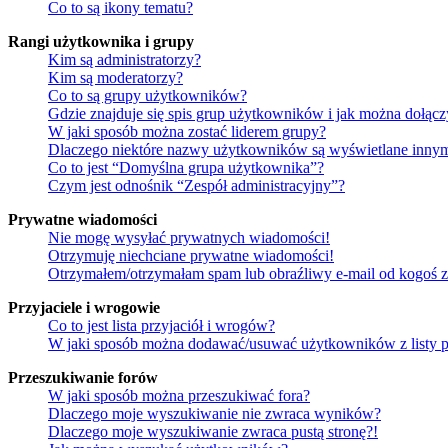
Co to są ikony tematu?
Rangi użytkownika i grupy
Kim są administratorzy?
Kim są moderatorzy?
Co to są grupy użytkowników?
Gdzie znajduje się spis grup użytkowników i jak można dołąc
W jaki sposób można zostać liderem grupy?
Dlaczego niektóre nazwy użytkowników są wyświetlane innym
Co to jest “Domyślna grupa użytkownika”?
Czym jest odnośnik “Zespół administracyjny”?
Prywatne wiadomości
Nie mogę wysyłać prywatnych wiadomości!
Otrzymuję niechciane prywatne wiadomości!
Otrzymałem/otrzymałam spam lub obraźliwy e-mail od kogoś z 
Przyjaciele i wrogowie
Co to jest lista przyjaciół i wrogów?
W jaki sposób można dodawać/usuwać użytkowników z listy p
Przeszukiwanie forów
W jaki sposób można przeszukiwać fora?
Dlaczego moje wyszukiwanie nie zwraca wyników?
Dlaczego moje wyszukiwanie zwraca pustą stronę?!