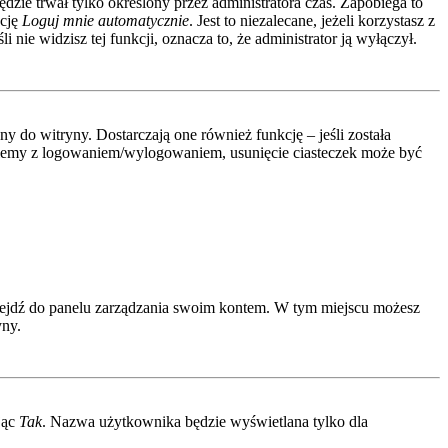
ędzie trwał tylko określony przez administratora czas. Zapobiega to
kcję
Loguj mnie automatycznie
. Jest to niezalecane, jeżeli korzystasz z
 nie widzisz tej funkcji, oznacza to, że administrator ją wyłączył.
 do witryny. Dostarczają one również funkcję – jeśli została
roblemy z logowaniem/wylogowaniem, usunięcie ciasteczek może być
rzejdź do panelu zarządzania swoim kontem. W tym miejscu możesz
yny.
jąc
Tak
. Nazwa użytkownika będzie wyświetlana tylko dla