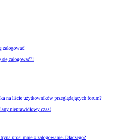
ię zalogować!
gę się zalogować?!
ka na liście użytkowników przeglądających forum?
tlany nieprawidłowy czas!
tryna prosi mnie o zalogowanie. Dlaczego?