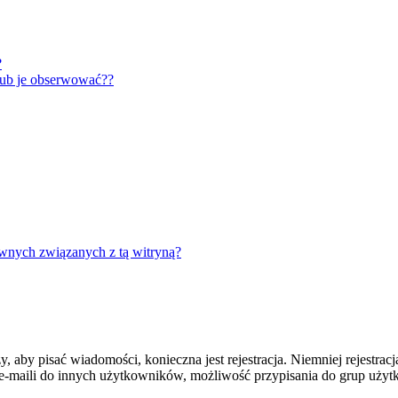
?
lub je obserwować??
wnych związanych z tą witryną?
y, aby pisać wiadomości, konieczna jest rejestracja. Niemniej rejestra
-maili do innych użytkowników, możliwość przypisania do grup użytkow