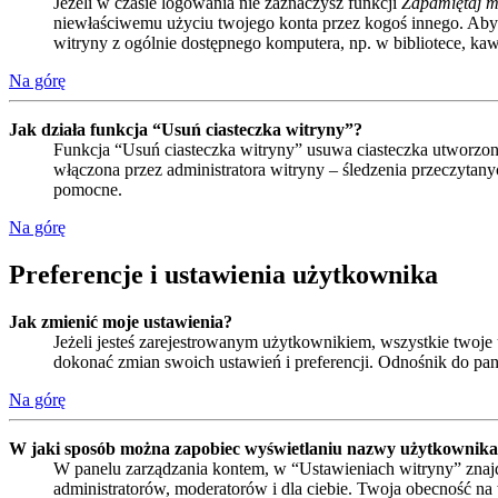
Jeżeli w czasie logowania nie zaznaczysz funkcji
Zapamiętaj m
niewłaściwemu użyciu twojego konta przez kogoś innego. Ab
witryny z ogólnie dostępnego komputera, np. w bibliotece, kawia
Na górę
Jak działa funkcja “Usuń ciasteczka witryny”?
Funkcja “Usuń ciasteczka witryny” usuwa ciasteczka utworzone
włączona przez administratora witryny – śledzenia przeczyta
pomocne.
Na górę
Preferencje i ustawienia użytkownika
Jak zmienić moje ustawienia?
Jeżeli jesteś zarejestrowanym użytkownikiem, wszystkie twoj
dokonać zmian swoich ustawień i preferencji. Odnośnik do pan
Na górę
W jaki sposób można zapobiec wyświetlaniu nazwy użytkownika 
W panelu zarządzania kontem, w “Ustawieniach witryny” znajd
administratorów, moderatorów i dla ciebie. Twoja obecność n