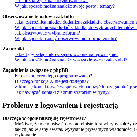
Jak można wyszukać użytkowników?
W jaki sposób można znaleźć swoje posty i tematy?
Obserwowanie tematów i zakładki
Jaka jest różnica między dodaniem zakładki a obserwowaniem
W jaki sposób można dodać zakładkę do wybranych tematów 
Jak obserwować wybrane forum?
W jaki sposób usunąć obserwowanie forum, tematu?
Załączniki
Jakie typy załączników są dozwolone na tej witrynie?
W jaki sposób można znaleźć wszystkie swoje załączniki?
Zagadnienia związane z phpBB
Kto jest autorem tego oprogramowania?
Dlaczego funkcja X nie jest dostępna?
Z kim się kontaktować w sprawach nadużyć lub zagadnień pra
Jak nawiązać kontakt z administratorem witryny?
Problemy z logowaniem i rejestracją
Dlaczego w ogóle muszę się rejestrować?
Możliwe, że nie musisz. To od administratora witryny zależy cz
takich jak własny awatar, wysyłanie prywatnych wiadomości i e
wykonanie.