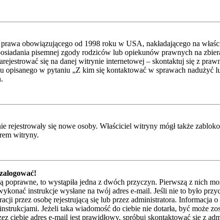
 prawa obowiązującego od 1998 roku w USA, nakładającego na właścicie
posiadania pisemnej zgody rodziców lub opiekunów prawnych na zbieran
ejestrować się na danej witrynie internetowej – skontaktuj się z praw
u opisanego w pytaniu „Z kim się kontaktować w sprawach nadużyć lub
.
 nie rejestrowały się nowe osoby. Właściciel witryny mógł także zablo
orem witryny.
 zalogować!
są poprawne, to wystąpiła jedna z dwóch przyczyn. Pierwszą z nich mo
ykonać instrukcje wysłane na twój adres e-mail. Jeśli nie to było przy
przez osobę rejestrującą się lub przez administratora. Informacja o t
instrukcjami. Jeżeli taka wiadomość do ciebie nie dotarła, być może z
z ciebie adres e-mail jest prawidłowy, spróbuj skontaktować się z adm