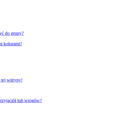
zyć do grupy?
i kolorami?
tej witryny!
rzyjaciół lub wrogów?