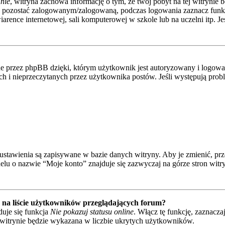
nie
, witryna zachowa informację o tym, że twój pobyt na tej witrynie b
y pozostać zalogowanym/zalogowaną, podczas logowania zaznacz fun
rence internetowej, sali komputerowej w szkole lub na uczelni itp. Jeśli
 przez phpBB dzięki, którym użytkownik jest autoryzowany i logowany
nych i nieprzeczytanych przez użytkownika postów. Jeśli występują p
e ustawienia są zapisywane w bazie danych witryny. Aby je zmienić, p
elu o nazwie “Moje konto” znajduje się zazwyczaj na górze stron witr
na liście użytkowników przeglądających forum?
uje się funkcja
Nie pokazuj statusu online
. Włącz tę funkcję, zaznacza
a witrynie będzie wykazana w liczbie ukrytych użytkowników.