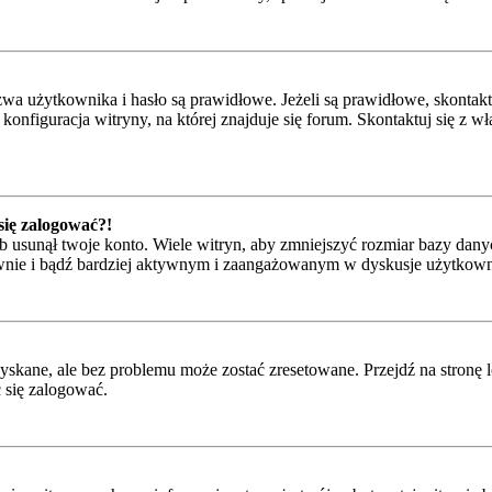
 użytkownika i hasło są prawidłowe. Jeżeli są prawidłowe, skontaktuj 
onfiguracja witryny, na której znajduje się forum. Skontaktuj się z 
 się zalogować?!
 usunął twoje konto. Wiele witryn, aby zmniejszyć rozmiar bazy danyc
ponownie i bądź bardziej aktywnym i zaangażowanym w dyskusje użytkow
kane, ale bez problemu może zostać zresetowane. Przejdź na stronę l
 się zalogować.