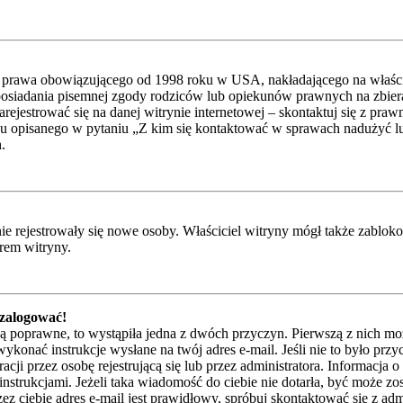
 prawa obowiązującego od 1998 roku w USA, nakładającego na właścicie
posiadania pisemnej zgody rodziców lub opiekunów prawnych na zbieran
ejestrować się na danej witrynie internetowej – skontaktuj się z praw
u opisanego w pytaniu „Z kim się kontaktować w sprawach nadużyć lub
.
 nie rejestrowały się nowe osoby. Właściciel witryny mógł także zablo
orem witryny.
 zalogować!
są poprawne, to wystąpiła jedna z dwóch przyczyn. Pierwszą z nich mo
ykonać instrukcje wysłane na twój adres e-mail. Jeśli nie to było przy
przez osobę rejestrującą się lub przez administratora. Informacja o t
instrukcjami. Jeżeli taka wiadomość do ciebie nie dotarła, być może z
z ciebie adres e-mail jest prawidłowy, spróbuj skontaktować się z adm