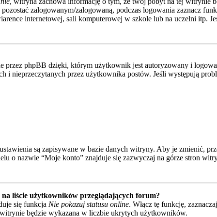
nie
, witryna zachowa informację o tym, że twój pobyt na tej witrynie b
y pozostać zalogowanym/zalogowaną, podczas logowania zaznacz fun
rence internetowej, sali komputerowej w szkole lub na uczelni itp. Jeśli
 przez phpBB dzięki, którym użytkownik jest autoryzowany i logowany
nych i nieprzeczytanych przez użytkownika postów. Jeśli występują p
e ustawienia są zapisywane w bazie danych witryny. Aby je zmienić, p
elu o nazwie “Moje konto” znajduje się zazwyczaj na górze stron witr
na liście użytkowników przeglądających forum?
uje się funkcja
Nie pokazuj statusu online
. Włącz tę funkcję, zaznacza
a witrynie będzie wykazana w liczbie ukrytych użytkowników.