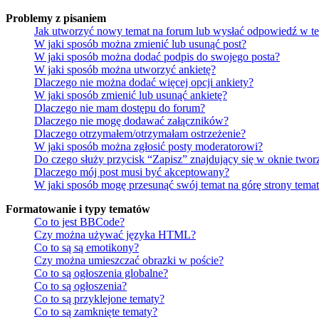
Problemy z pisaniem
Jak utworzyć nowy temat na forum lub wysłać odpowiedź w t
W jaki sposób można zmienić lub usunąć post?
W jaki sposób można dodać podpis do swojego posta?
W jaki sposób można utworzyć ankietę?
Dlaczego nie można dodać więcej opcji ankiety?
W jaki sposób zmienić lub usunąć ankietę?
Dlaczego nie mam dostępu do forum?
Dlaczego nie mogę dodawać załączników?
Dlaczego otrzymałem/otrzymałam ostrzeżenie?
W jaki sposób można zgłosić posty moderatorowi?
Do czego służy przycisk “Zapisz” znajdujący się w oknie twor
Dlaczego mój post musi być akceptowany?
W jaki sposób mogę przesunąć swój temat na górę strony tema
Formatowanie i typy tematów
Co to jest BBCode?
Czy można używać języka HTML?
Co to są są emotikony?
Czy można umieszczać obrazki w poście?
Co to są ogłoszenia globalne?
Co to są ogłoszenia?
Co to są przyklejone tematy?
Co to są zamknięte tematy?