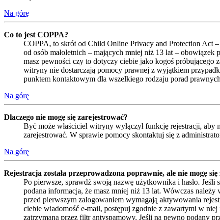
Na górę
Co to jest COPPA?
COPPA, to skrót od Child Online Privacy and Protection Act –
od osób małoletnich – mających mniej niż 13 lat – obowiązek 
masz pewności czy to dotyczy ciebie jako kogoś próbującego zar
witryny nie dostarczają pomocy prawnej z wyjątkiem przypadk
punktem kontaktowym dla wszelkiego rodzaju porad prawnych
Na górę
Dlaczego nie mogę się zarejestrować?
Być może właściciel witryny wyłączył funkcję rejestracji, aby
zarejestrować. W sprawie pomocy skontaktuj się z administrat
Na górę
Rejestracja została przeprowadzona poprawnie, ale nie mogę się
Po pierwsze, sprawdź swoją nazwę użytkownika i hasło. Jeśli 
podana informacja, że masz mniej niż 13 lat. Wówczas należy w
przed pierwszym zalogowaniem wymagają aktywowania rejestracji 
ciebie wiadomość e-mail, postępuj zgodnie z zawartymi w niej 
zatrzymana przez filtr antyspamowy. Jeśli na pewno podany prze