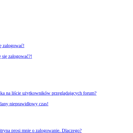
ię zalogować!
gę się zalogować?!
ka na liście użytkowników przeglądających forum?
tlany nieprawidłowy czas!
tryna prosi mnie o zalogowanie. Dlaczego?