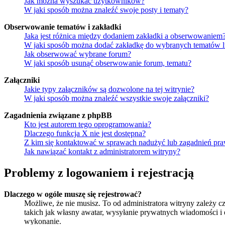
Jak można wyszukać użytkowników?
W jaki sposób można znaleźć swoje posty i tematy?
Obserwowanie tematów i zakładki
Jaka jest różnica między dodaniem zakładki a obserwowaniem
W jaki sposób można dodać zakładkę do wybranych tematów 
Jak obserwować wybrane forum?
W jaki sposób usunąć obserwowanie forum, tematu?
Załączniki
Jakie typy załączników są dozwolone na tej witrynie?
W jaki sposób można znaleźć wszystkie swoje załączniki?
Zagadnienia związane z phpBB
Kto jest autorem tego oprogramowania?
Dlaczego funkcja X nie jest dostępna?
Z kim się kontaktować w sprawach nadużyć lub zagadnień pra
Jak nawiązać kontakt z administratorem witryny?
Problemy z logowaniem i rejestracją
Dlaczego w ogóle muszę się rejestrować?
Możliwe, że nie musisz. To od administratora witryny zależy cz
takich jak własny awatar, wysyłanie prywatnych wiadomości i e
wykonanie.