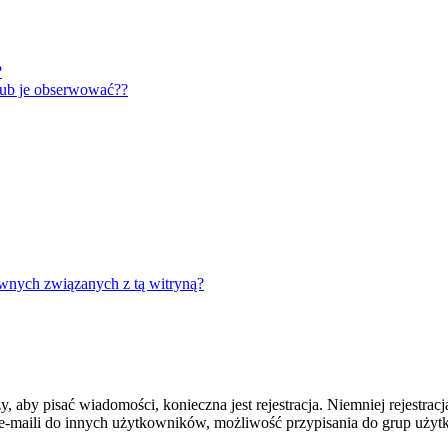
?
lub je obserwować??
wnych związanych z tą witryną?
y, aby pisać wiadomości, konieczna jest rejestracja. Niemniej rejestra
-maili do innych użytkowników, możliwość przypisania do grup użytkow