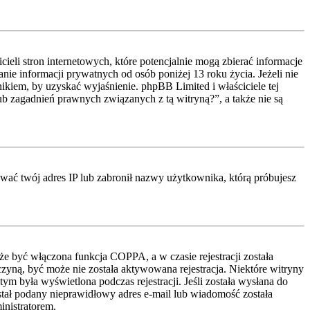
li stron internetowych, które potencjalnie mogą zbierać informacje
ie informacji prywatnych od osób poniżej 13 roku życia. Jeżeli nie
nikiem, by uzyskać wyjaśnienie. phpBB Limited i właściciele tej
 zagadnień prawnych związanych z tą witryną?”, a także nie są
kować twój adres IP lub zabronił nazwy użytkownika, którą próbujesz
że być włączona funkcja COPPA, a w czasie rejestracji została
czyną, być może nie została aktywowana rejestracja. Niektóre witryny
ym była wyświetlona podczas rejestracji. Jeśli została wysłana do
ostał podany nieprawidłowy adres e-mail lub wiadomość została
inistratorem.