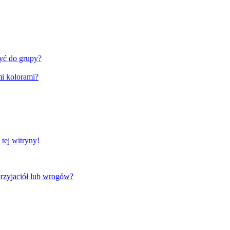
zyć do grupy?
i kolorami?
tej witryny!
rzyjaciół lub wrogów?