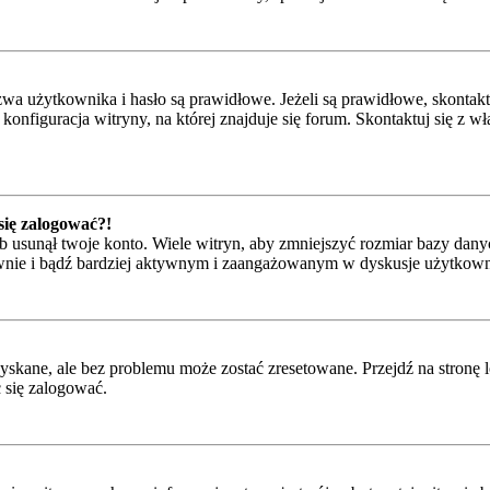
 użytkownika i hasło są prawidłowe. Jeżeli są prawidłowe, skontaktuj 
onfiguracja witryny, na której znajduje się forum. Skontaktuj się z 
 się zalogować?!
 usunął twoje konto. Wiele witryn, aby zmniejszyć rozmiar bazy danyc
ponownie i bądź bardziej aktywnym i zaangażowanym w dyskusje użytkow
kane, ale bez problemu może zostać zresetowane. Przejdź na stronę l
 się zalogować.