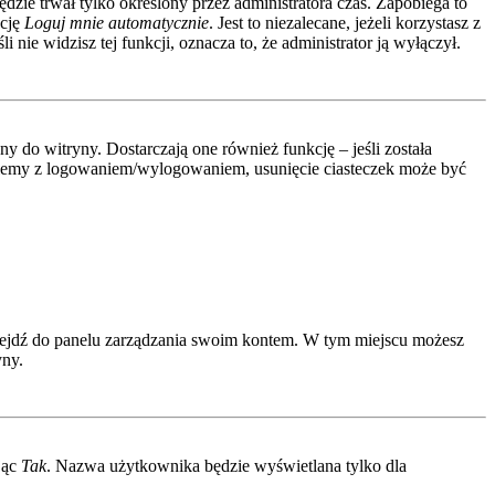
ędzie trwał tylko określony przez administratora czas. Zapobiega to
kcję
Loguj mnie automatycznie
. Jest to niezalecane, jeżeli korzystasz z
 nie widzisz tej funkcji, oznacza to, że administrator ją wyłączył.
 do witryny. Dostarczają one również funkcję – jeśli została
roblemy z logowaniem/wylogowaniem, usunięcie ciasteczek może być
rzejdź do panelu zarządzania swoim kontem. W tym miejscu możesz
yny.
jąc
Tak
. Nazwa użytkownika będzie wyświetlana tylko dla