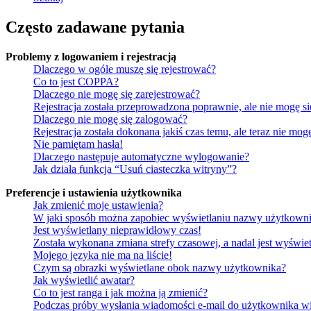
Często zadawane pytania
Problemy z logowaniem i rejestracją
Dlaczego w ogóle muszę się rejestrować?
Co to jest COPPA?
Dlaczego nie mogę się zarejestrować?
Rejestracja została przeprowadzona poprawnie, ale nie mogę s
Dlaczego nie mogę się zalogować?
Rejestracja została dokonana jakiś czas temu, ale teraz nie mo
Nie pamiętam hasła!
Dlaczego następuje automatyczne wylogowanie?
Jak działa funkcja “Usuń ciasteczka witryny”?
Preferencje i ustawienia użytkownika
Jak zmienić moje ustawienia?
W jaki sposób można zapobiec wyświetlaniu nazwy użytkowni
Jest wyświetlany nieprawidłowy czas!
Została wykonana zmiana strefy czasowej, a nadal jest wyświe
Mojego języka nie ma na liście!
Czym są obrazki wyświetlane obok nazwy użytkownika?
Jak wyświetlić awatar?
Co to jest ranga i jak można ją zmienić?
Podczas próby wysłania wiadomości e-mail do użytkownika wi