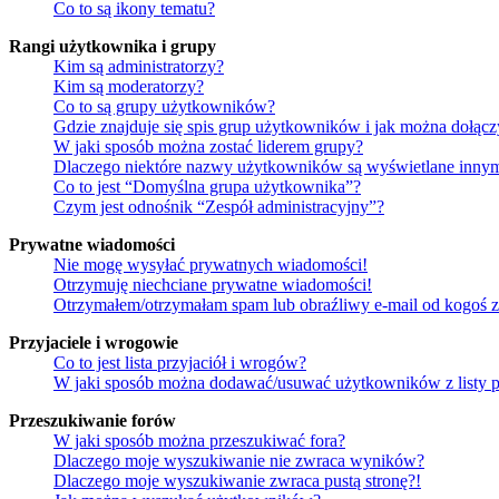
Co to są ikony tematu?
Rangi użytkownika i grupy
Kim są administratorzy?
Kim są moderatorzy?
Co to są grupy użytkowników?
Gdzie znajduje się spis grup użytkowników i jak można dołąc
W jaki sposób można zostać liderem grupy?
Dlaczego niektóre nazwy użytkowników są wyświetlane innym
Co to jest “Domyślna grupa użytkownika”?
Czym jest odnośnik “Zespół administracyjny”?
Prywatne wiadomości
Nie mogę wysyłać prywatnych wiadomości!
Otrzymuję niechciane prywatne wiadomości!
Otrzymałem/otrzymałam spam lub obraźliwy e-mail od kogoś z 
Przyjaciele i wrogowie
Co to jest lista przyjaciół i wrogów?
W jaki sposób można dodawać/usuwać użytkowników z listy p
Przeszukiwanie forów
W jaki sposób można przeszukiwać fora?
Dlaczego moje wyszukiwanie nie zwraca wyników?
Dlaczego moje wyszukiwanie zwraca pustą stronę?!