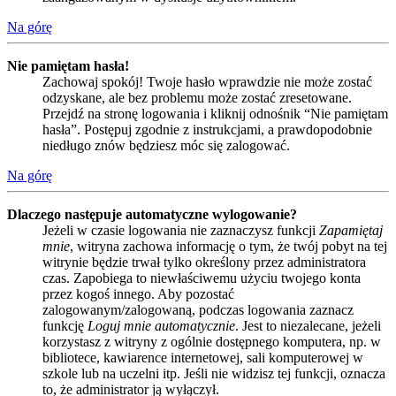
Na górę
Nie pamiętam hasła!
Zachowaj spokój! Twoje hasło wprawdzie nie może zostać
odzyskane, ale bez problemu może zostać zresetowane.
Przejdź na stronę logowania i kliknij odnośnik “Nie pamiętam
hasła”. Postępuj zgodnie z instrukcjami, a prawdopodobnie
niedługo znów będziesz móc się zalogować.
Na górę
Dlaczego następuje automatyczne wylogowanie?
Jeżeli w czasie logowania nie zaznaczysz funkcji
Zapamiętaj
mnie
, witryna zachowa informację o tym, że twój pobyt na tej
witrynie będzie trwał tylko określony przez administratora
czas. Zapobiega to niewłaściwemu użyciu twojego konta
przez kogoś innego. Aby pozostać
zalogowanym/zalogowaną, podczas logowania zaznacz
funkcję
Loguj mnie automatycznie
. Jest to niezalecane, jeżeli
korzystasz z witryny z ogólnie dostępnego komputera, np. w
bibliotece, kawiarence internetowej, sali komputerowej w
szkole lub na uczelni itp. Jeśli nie widzisz tej funkcji, oznacza
to, że administrator ją wyłączył.