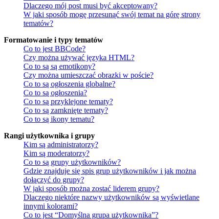
Dlaczego mój post musi być akceptowany?
W jaki sposób mogę przesunąć swój temat na górę strony
tematów?
Formatowanie i typy tematów
Co to jest BBCode?
Czy można używać języka HTML?
Co to są są emotikony?
Czy można umieszczać obrazki w poście?
Co to są ogłoszenia globalne?
Co to są ogłoszenia?
Co to są przyklejone tematy?
Co to są zamknięte tematy?
Co to są ikony tematu?
Rangi użytkownika i grupy
Kim są administratorzy?
Kim są moderatorzy?
Co to są grupy użytkowników?
Gdzie znajduje się spis grup użytkowników i jak można
dołączyć do grupy?
W jaki sposób można zostać liderem grupy?
Dlaczego niektóre nazwy użytkowników są wyświetlane
innymi kolorami?
Co to jest “Domyślna grupa użytkownika”?