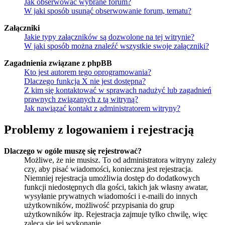
Jak obserwować wybrane forum?
W jaki sposób usunąć obserwowanie forum, tematu?
Załączniki
Jakie typy załączników są dozwolone na tej witrynie?
W jaki sposób można znaleźć wszystkie swoje załączniki?
Zagadnienia związane z phpBB
Kto jest autorem tego oprogramowania?
Dlaczego funkcja X nie jest dostępna?
Z kim się kontaktować w sprawach nadużyć lub zagadnień
prawnych związanych z tą witryną?
Jak nawiązać kontakt z administratorem witryny?
Problemy z logowaniem i rejestracją
Dlaczego w ogóle muszę się rejestrować?
Możliwe, że nie musisz. To od administratora witryny zależy
czy, aby pisać wiadomości, konieczna jest rejestracja.
Niemniej rejestracja umożliwia dostęp do dodatkowych
funkcji niedostępnych dla gości, takich jak własny awatar,
wysyłanie prywatnych wiadomości i e-maili do innych
użytkowników, możliwość przypisania do grup
użytkowników itp. Rejestracja zajmuje tylko chwilę, więc
zaleca się jej wykonanie.