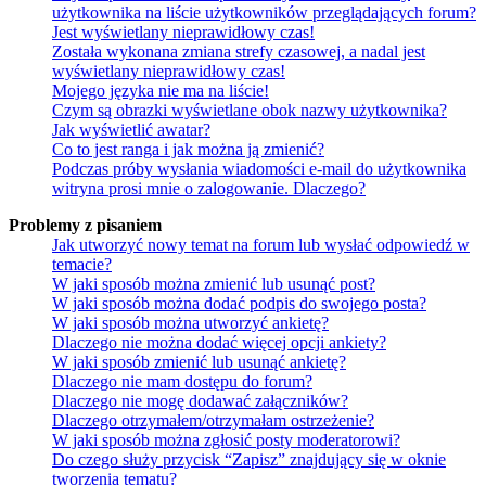
użytkownika na liście użytkowników przeglądających forum?
Jest wyświetlany nieprawidłowy czas!
Została wykonana zmiana strefy czasowej, a nadal jest
wyświetlany nieprawidłowy czas!
Mojego języka nie ma na liście!
Czym są obrazki wyświetlane obok nazwy użytkownika?
Jak wyświetlić awatar?
Co to jest ranga i jak można ją zmienić?
Podczas próby wysłania wiadomości e-mail do użytkownika
witryna prosi mnie o zalogowanie. Dlaczego?
Problemy z pisaniem
Jak utworzyć nowy temat na forum lub wysłać odpowiedź w
temacie?
W jaki sposób można zmienić lub usunąć post?
W jaki sposób można dodać podpis do swojego posta?
W jaki sposób można utworzyć ankietę?
Dlaczego nie można dodać więcej opcji ankiety?
W jaki sposób zmienić lub usunąć ankietę?
Dlaczego nie mam dostępu do forum?
Dlaczego nie mogę dodawać załączników?
Dlaczego otrzymałem/otrzymałam ostrzeżenie?
W jaki sposób można zgłosić posty moderatorowi?
Do czego służy przycisk “Zapisz” znajdujący się w oknie
tworzenia tematu?