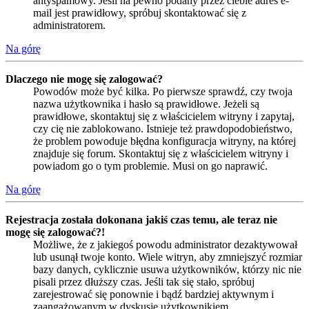
antyspamowy. Jeśli na pewno podany przez ciebie adres e-
mail jest prawidłowy, spróbuj skontaktować się z
administratorem.
Na górę
Dlaczego nie mogę się zalogować?
Powodów może być kilka. Po pierwsze sprawdź, czy twoja
nazwa użytkownika i hasło są prawidłowe. Jeżeli są
prawidłowe, skontaktuj się z właścicielem witryny i zapytaj,
czy cię nie zablokowano. Istnieje też prawdopodobieństwo,
że problem powoduje błędna konfiguracja witryny, na której
znajduje się forum. Skontaktuj się z właścicielem witryny i
powiadom go o tym problemie. Musi on go naprawić.
Na górę
Rejestracja została dokonana jakiś czas temu, ale teraz nie
mogę się zalogować?!
Możliwe, że z jakiegoś powodu administrator dezaktywował
lub usunął twoje konto. Wiele witryn, aby zmniejszyć rozmiar
bazy danych, cyklicznie usuwa użytkowników, którzy nic nie
pisali przez dłuższy czas. Jeśli tak się stało, spróbuj
zarejestrować się ponownie i bądź bardziej aktywnym i
zaangażowanym w dyskusje użytkownikiem.