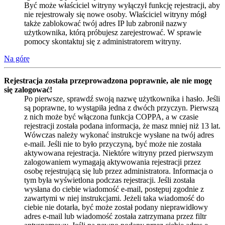
Być może właściciel witryny wyłączył funkcję rejestracji, aby
nie rejestrowały się nowe osoby. Właściciel witryny mógł
także zablokować twój adres IP lub zabronił nazwy
użytkownika, którą próbujesz zarejestrować. W sprawie
pomocy skontaktuj się z administratorem witryny.
Na górę
Rejestracja została przeprowadzona poprawnie, ale nie mogę
się zalogować!
Po pierwsze, sprawdź swoją nazwę użytkownika i hasło. Jeśli
są poprawne, to wystąpiła jedna z dwóch przyczyn. Pierwszą
z nich może być włączona funkcja COPPA, a w czasie
rejestracji została podana informacja, że masz mniej niż 13 lat.
Wówczas należy wykonać instrukcje wysłane na twój adres
e-mail. Jeśli nie to było przyczyną, być może nie została
aktywowana rejestracja. Niektóre witryny przed pierwszym
zalogowaniem wymagają aktywowania rejestracji przez
osobę rejestrującą się lub przez administratora. Informacja o
tym była wyświetlona podczas rejestracji. Jeśli została
wysłana do ciebie wiadomość e-mail, postępuj zgodnie z
zawartymi w niej instrukcjami. Jeżeli taka wiadomość do
ciebie nie dotarła, być może został podany nieprawidłowy
adres e-mail lub wiadomość została zatrzymana przez filtr