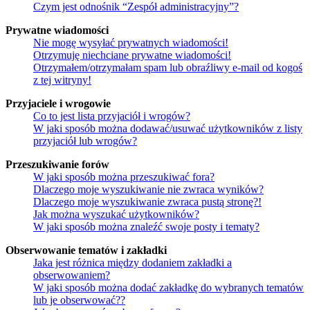
Czym jest odnośnik “Zespół administracyjny”?
Prywatne wiadomości
Nie mogę wysyłać prywatnych wiadomości!
Otrzymuję niechciane prywatne wiadomości!
Otrzymałem/otrzymałam spam lub obraźliwy e-mail od kogoś
z tej witryny!
Przyjaciele i wrogowie
Co to jest lista przyjaciół i wrogów?
W jaki sposób można dodawać/usuwać użytkowników z listy
przyjaciół lub wrogów?
Przeszukiwanie forów
W jaki sposób można przeszukiwać fora?
Dlaczego moje wyszukiwanie nie zwraca wyników?
Dlaczego moje wyszukiwanie zwraca pustą stronę?!
Jak można wyszukać użytkowników?
W jaki sposób można znaleźć swoje posty i tematy?
Obserwowanie tematów i zakładki
Jaka jest różnica między dodaniem zakładki a
obserwowaniem?
W jaki sposób można dodać zakładkę do wybranych tematów
lub je obserwować??