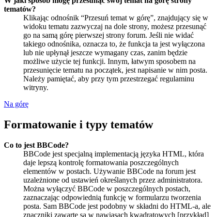
W jaki sposób mogę przesunąć swój temat na górę strony
tematów?
Klikając odnośnik “Przesuń temat w górę”, znajdujący się w
widoku tematu zazwyczaj na dole strony, możesz przesunąć
go na samą górę pierwszej strony forum. Jeśli nie widać
takiego odnośnika, oznacza to, że funkcja ta jest wyłączona
lub nie upłynął jeszcze wymagany czas, zanim będzie
możliwe użycie tej funkcji. Innym, łatwym sposobem na
przesunięcie tematu na początek, jest napisanie w nim posta.
Należy pamiętać, aby przy tym przestrzegać regulaminu
witryny.
Na górę
Formatowanie i typy tematów
Co to jest BBCode?
BBCode jest specjalną implementacją języka HTML, która
daje lepszą kontrolę formatowania poszczególnych
elementów w postach. Używanie BBCode na forum jest
uzależnione od ustawień określanych przez administratora.
Można wyłączyć BBCode w poszczególnych postach,
zaznaczając odpowiednią funkcję w formularzu tworzenia
posta. Sam BBCode jest podobny w składni do HTML-a, ale
znaczniki zawarte są w nawiasach kwadratowych [przykład]