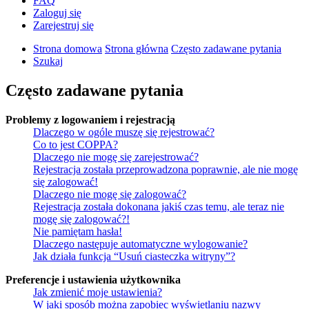
FAQ
Zaloguj się
Zarejestruj się
Strona domowa
Strona główna
Często zadawane pytania
Szukaj
Często zadawane pytania
Problemy z logowaniem i rejestracją
Dlaczego w ogóle muszę się rejestrować?
Co to jest COPPA?
Dlaczego nie mogę się zarejestrować?
Rejestracja została przeprowadzona poprawnie, ale nie mogę
się zalogować!
Dlaczego nie mogę się zalogować?
Rejestracja została dokonana jakiś czas temu, ale teraz nie
mogę się zalogować?!
Nie pamiętam hasła!
Dlaczego następuje automatyczne wylogowanie?
Jak działa funkcja “Usuń ciasteczka witryny”?
Preferencje i ustawienia użytkownika
Jak zmienić moje ustawienia?
W jaki sposób można zapobiec wyświetlaniu nazwy