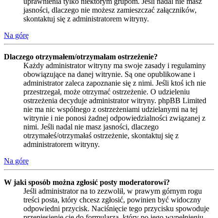
uprawnienia tylko niektórym grupom. Jeśli nadal nie masz
jasności, dlaczego nie możesz zamieszczać załączników,
skontaktuj się z administratorem witryny.
Na górę
Dlaczego otrzymałem/otrzymałam ostrzeżenie?
Każdy administrator witryny ma swoje zasady i regulaminy
obowiązujące na danej witrynie. Są one opublikowane i
administrator zaleca zapoznanie się z nimi. Jeśli ktoś ich nie
przestrzegał, może otrzymać ostrzeżenie. O udzieleniu
ostrzeżenia decyduje administrator witryny. phpBB Limited
nie ma nic wspólnego z ostrzeżeniami udzielanymi na tej
witrynie i nie ponosi żadnej odpowiedzialności związanej z
nimi. Jeśli nadal nie masz jasności, dlaczego
otrzymałeś/otrzymałaś ostrzeżenie, skontaktuj się z
administratorem witryny.
Na górę
W jaki sposób można zgłosić posty moderatorowi?
Jeśli administrator na to zezwolił, w prawym górnym rogu
treści posta, który chcesz zgłosić, powinien być widoczny
odpowiedni przycisk. Naciśnięcie tego przycisku spowoduje
przeniesienie cię do formularza, który po jego wypełnieniu