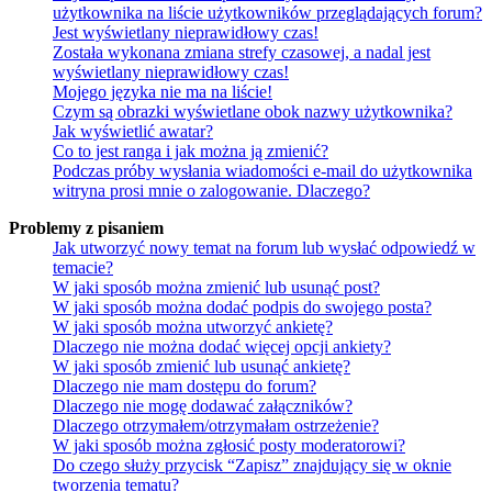
użytkownika na liście użytkowników przeglądających forum?
Jest wyświetlany nieprawidłowy czas!
Została wykonana zmiana strefy czasowej, a nadal jest
wyświetlany nieprawidłowy czas!
Mojego języka nie ma na liście!
Czym są obrazki wyświetlane obok nazwy użytkownika?
Jak wyświetlić awatar?
Co to jest ranga i jak można ją zmienić?
Podczas próby wysłania wiadomości e-mail do użytkownika
witryna prosi mnie o zalogowanie. Dlaczego?
Problemy z pisaniem
Jak utworzyć nowy temat na forum lub wysłać odpowiedź w
temacie?
W jaki sposób można zmienić lub usunąć post?
W jaki sposób można dodać podpis do swojego posta?
W jaki sposób można utworzyć ankietę?
Dlaczego nie można dodać więcej opcji ankiety?
W jaki sposób zmienić lub usunąć ankietę?
Dlaczego nie mam dostępu do forum?
Dlaczego nie mogę dodawać załączników?
Dlaczego otrzymałem/otrzymałam ostrzeżenie?
W jaki sposób można zgłosić posty moderatorowi?
Do czego służy przycisk “Zapisz” znajdujący się w oknie
tworzenia tematu?