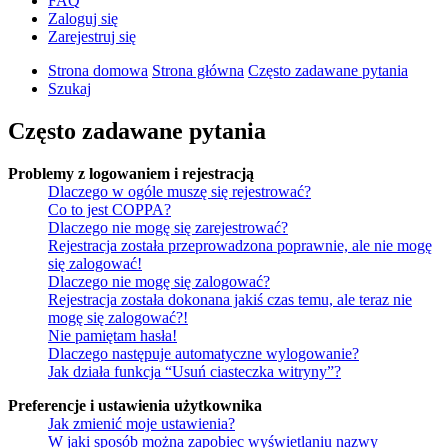
FAQ
Zaloguj się
Zarejestruj się
Strona domowa
Strona główna
Często zadawane pytania
Szukaj
Często zadawane pytania
Problemy z logowaniem i rejestracją
Dlaczego w ogóle muszę się rejestrować?
Co to jest COPPA?
Dlaczego nie mogę się zarejestrować?
Rejestracja została przeprowadzona poprawnie, ale nie mogę
się zalogować!
Dlaczego nie mogę się zalogować?
Rejestracja została dokonana jakiś czas temu, ale teraz nie
mogę się zalogować?!
Nie pamiętam hasła!
Dlaczego następuje automatyczne wylogowanie?
Jak działa funkcja “Usuń ciasteczka witryny”?
Preferencje i ustawienia użytkownika
Jak zmienić moje ustawienia?
W jaki sposób można zapobiec wyświetlaniu nazwy