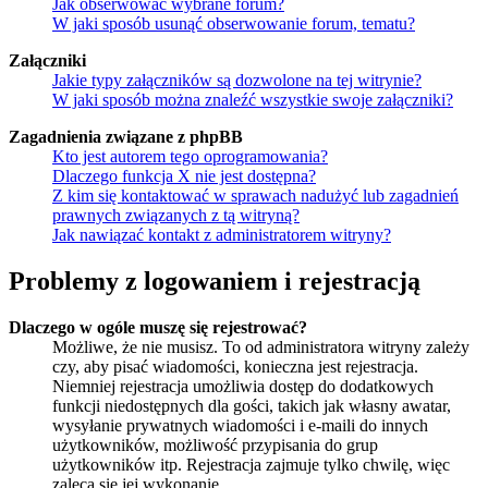
Jak obserwować wybrane forum?
W jaki sposób usunąć obserwowanie forum, tematu?
Załączniki
Jakie typy załączników są dozwolone na tej witrynie?
W jaki sposób można znaleźć wszystkie swoje załączniki?
Zagadnienia związane z phpBB
Kto jest autorem tego oprogramowania?
Dlaczego funkcja X nie jest dostępna?
Z kim się kontaktować w sprawach nadużyć lub zagadnień
prawnych związanych z tą witryną?
Jak nawiązać kontakt z administratorem witryny?
Problemy z logowaniem i rejestracją
Dlaczego w ogóle muszę się rejestrować?
Możliwe, że nie musisz. To od administratora witryny zależy
czy, aby pisać wiadomości, konieczna jest rejestracja.
Niemniej rejestracja umożliwia dostęp do dodatkowych
funkcji niedostępnych dla gości, takich jak własny awatar,
wysyłanie prywatnych wiadomości i e-maili do innych
użytkowników, możliwość przypisania do grup
użytkowników itp. Rejestracja zajmuje tylko chwilę, więc
zaleca się jej wykonanie.