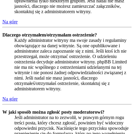
uprawnienia tylko niektórym grupom. Jeśli nadal nie masz
jasności, dlaczego nie możesz zamieszczać załączników,
skontaktuj się z administratorem witryny.
Na górę
Dlaczego otrzymałem/otrzymałam ostrzeżenie?
Każdy administrator witryny ma swoje zasady i regulaminy
obowiązujące na danej witrynie. Są one opublikowane i
administrator zaleca zapoznanie się z nimi. Jeśli ktoś ich nie
przestrzegał, może otrzymać ostrzeżenie. O udzieleniu
ostrzeżenia decyduje administrator witryny. phpBB Limited
nie ma nic wspólnego z ostrzeżeniami udzielanymi na tej
witrynie i nie ponosi żadnej odpowiedzialności związanej z
nimi. Jeśli nadal nie masz jasności, dlaczego
otrzymałeś/otrzymałaś ostrzeżenie, skontaktuj się z
administratorem witryny.
Na górę
W jaki sposób można zgłosić posty moderatorowi?
Jeśli administrator na to zezwolił, w prawym górnym rogu
treści posta, który chcesz zgłosić, powinien być widoczny
odpowiedni przycisk. Naciśnięcie tego przycisku spowoduje
przeniesienie cię do formularza, który po jego wypełnieniu