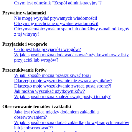
Czym jest odnośnik “Zespół administracyjny”?
Prywatne wiadomości
Nie mogę wysyłać prywatnych wiadomości!
Otrzymuję niechciane prywatne wiadomości!
Otrzymałem/otrzymałam spam lub obraźliwy e-mail od kogoś
z tej witryny!
Przyjaciele i wrogowie
Co to jest lista przyjaciół i wrogów?
W jaki sposób można dodawać/usuwać użytkowników z listy
przyjaciół lub wrogów?
Przeszukiwanie forów
W jaki sposób można przeszukiwać fora?
Dlaczego moje wyszukiwanie nie zwraca wyników?
Dlaczego moje wyszukiwanie zwraca pustą stronę?!
Jak można wyszukać użytkowników?
W jaki sposób można znaleźć swoje posty i tematy?
Obserwowanie tematów i zakładki
Jaka jest różnica między dodaniem zakładki a
obserwowaniem?
W jaki sposób można dodać zakładkę do wybranych tematów
lub je obserwować??