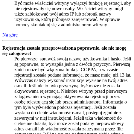
Być może właściciel witryny wyłączył funkcję rejestracji, aby
nie rejestrowały się nowe osoby. Właściciel witryny mógł
także zablokować twój adres IP lub zabronił nazwy
użytkownika, którą próbujesz zarejestrować. W sprawie
pomocy skontaktuj się z administratorem witryny.
Na górę
Rejestracja została przeprowadzona poprawnie, ale nie mogę
się zalogować!
Po pierwsze, sprawdź swoją nazwę użytkownika i hasło. Jeśli
są poprawne, to wystąpiła jedna z dwóch przyczyn. Pierwszą
z nich może być włączona funkcja COPPA, a w czasie
rejestracji została podana informacja, że masz mniej niż 13 lat.
Wówczas należy wykonać instrukcje wysłane na twój adres
e-mail. Jeśli nie to było przyczyną, być może nie została
aktywowana rejestracja. Niektóre witryny przed pierwszym
zalogowaniem wymagają aktywowania rejestracji przez
osobę rejestrującą się lub przez administratora. Informacja o
tym była wyświetlona podczas rejestracji. Jeśli została
wysłana do ciebie wiadomość e-mail, postępuj zgodnie z
zawartymi w niej instrukcjami. Jeżeli taka wiadomość do
ciebie nie dotarła, być może został podany nieprawidłowy
adres e-mail lub wiadomość została zatrzymana przez filtr