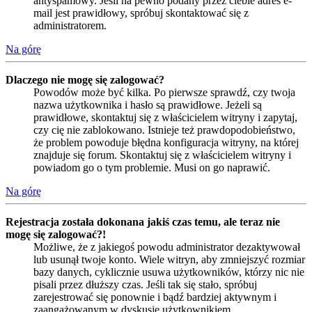
antyspamowy. Jeśli na pewno podany przez ciebie adres e-
mail jest prawidłowy, spróbuj skontaktować się z
administratorem.
Na górę
Dlaczego nie mogę się zalogować?
Powodów może być kilka. Po pierwsze sprawdź, czy twoja
nazwa użytkownika i hasło są prawidłowe. Jeżeli są
prawidłowe, skontaktuj się z właścicielem witryny i zapytaj,
czy cię nie zablokowano. Istnieje też prawdopodobieństwo,
że problem powoduje błędna konfiguracja witryny, na której
znajduje się forum. Skontaktuj się z właścicielem witryny i
powiadom go o tym problemie. Musi on go naprawić.
Na górę
Rejestracja została dokonana jakiś czas temu, ale teraz nie
mogę się zalogować?!
Możliwe, że z jakiegoś powodu administrator dezaktywował
lub usunął twoje konto. Wiele witryn, aby zmniejszyć rozmiar
bazy danych, cyklicznie usuwa użytkowników, którzy nic nie
pisali przez dłuższy czas. Jeśli tak się stało, spróbuj
zarejestrować się ponownie i bądź bardziej aktywnym i
zaangażowanym w dyskusje użytkownikiem.