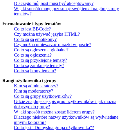
Dlaczego mój post musi być akceptowany?
W jaki sposób mogę przesunąć swój temat na górę strony
tematów?
Formatowanie i typy tematów
Co to jest BBCode?
Czy można używać języka HTML?
Co to są są emotikony?
Czy można umieszczać obrazki w poście?
Co to są ogłoszenia globalne?
Co to są ogłoszenia?
Co to są przyklejone tematy?
Co to są zamknięte tematy?
Co to są ikony tematu?
Rangi użytkownika i grupy
Kim są administratorzy?
Kim są moderatorzy?
Co to są grupy użytkowników?
Gdzie znajduje się spis grup użytkowników i jak można
dołączyć do grupy?
W jaki sposób można zostać liderem grupy?
Dlaczego niektóre nazwy użytkowników są wyświetlane
innymi kolorami?
Co to jest “Domyślna grupa użytkownika”?