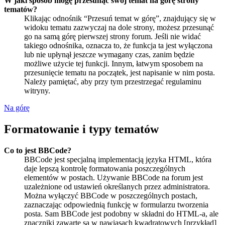
W jaki sposób mogę przesunąć swój temat na górę strony
tematów?
Klikając odnośnik “Przesuń temat w górę”, znajdujący się w
widoku tematu zazwyczaj na dole strony, możesz przesunąć
go na samą górę pierwszej strony forum. Jeśli nie widać
takiego odnośnika, oznacza to, że funkcja ta jest wyłączona
lub nie upłynął jeszcze wymagany czas, zanim będzie
możliwe użycie tej funkcji. Innym, łatwym sposobem na
przesunięcie tematu na początek, jest napisanie w nim posta.
Należy pamiętać, aby przy tym przestrzegać regulaminu
witryny.
Na górę
Formatowanie i typy tematów
Co to jest BBCode?
BBCode jest specjalną implementacją języka HTML, która
daje lepszą kontrolę formatowania poszczególnych
elementów w postach. Używanie BBCode na forum jest
uzależnione od ustawień określanych przez administratora.
Można wyłączyć BBCode w poszczególnych postach,
zaznaczając odpowiednią funkcję w formularzu tworzenia
posta. Sam BBCode jest podobny w składni do HTML-a, ale
znaczniki zawarte są w nawiasach kwadratowych [przykład]