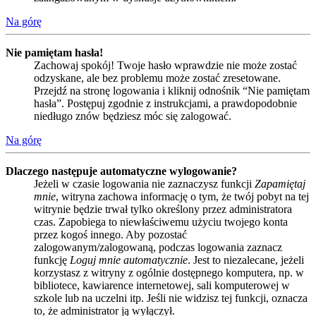
Na górę
Nie pamiętam hasła!
Zachowaj spokój! Twoje hasło wprawdzie nie może zostać
odzyskane, ale bez problemu może zostać zresetowane.
Przejdź na stronę logowania i kliknij odnośnik “Nie pamiętam
hasła”. Postępuj zgodnie z instrukcjami, a prawdopodobnie
niedługo znów będziesz móc się zalogować.
Na górę
Dlaczego następuje automatyczne wylogowanie?
Jeżeli w czasie logowania nie zaznaczysz funkcji
Zapamiętaj
mnie
, witryna zachowa informację o tym, że twój pobyt na tej
witrynie będzie trwał tylko określony przez administratora
czas. Zapobiega to niewłaściwemu użyciu twojego konta
przez kogoś innego. Aby pozostać
zalogowanym/zalogowaną, podczas logowania zaznacz
funkcję
Loguj mnie automatycznie
. Jest to niezalecane, jeżeli
korzystasz z witryny z ogólnie dostępnego komputera, np. w
bibliotece, kawiarence internetowej, sali komputerowej w
szkole lub na uczelni itp. Jeśli nie widzisz tej funkcji, oznacza
to, że administrator ją wyłączył.